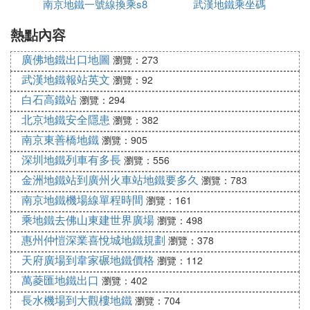
南京地鐵一號線換乘s8
地鐵
武漢地鐵乘坐碼
㈨ 南京財經大學仙林校區怎麼去
熱點內容
公交總公司（地鐵新模範馬路站）乘坐97路，財經大
學站下即到。
廣佛地鐵出口地圖
瀏覽：273
火車站50路、丹鳳街70路也可到仙林，下車後走一站
武漢地鐵報站英文
瀏覽：92
路就到財大。
白石高鐵站
瀏覽：294
不知道你從哪裡出發，只能這樣回答了。
北京地鐵安全隱患
瀏覽：382
怎麼過去怎麼回來唄。
南京東善橋地鐵
瀏覽：905
㈩ 從南京站到南京財經大學仙林校區的打
深圳地鐵列車有多長
瀏覽：556
的費用要多少。最好是有坐過的人說一下。
金洲地鐵站到廣州火車站地鐵要多久
瀏覽：783
南京地鐵機場線單程時間
瀏覽：161
你好。南京站到南財仙林校區，打車按照最近距離
乘地鐵去佛山東建世界廣場
瀏覽：498
算，大概37元。
惠州仲愷深業喜悅城地鐵規劃
瀏覽：378
可以乘97路（南京車站～仙林中心站）到財經大學，
下來就是了。
天府廣場到韋家碾地鐵價格
瀏覽：112
希望我的回答能夠幫到你，感謝對射手座★※紫殤團
萬菱匯地鐵出口
瀏覽：402
隊的支持。
長水機場到大觀樓地鐵
瀏覽：704