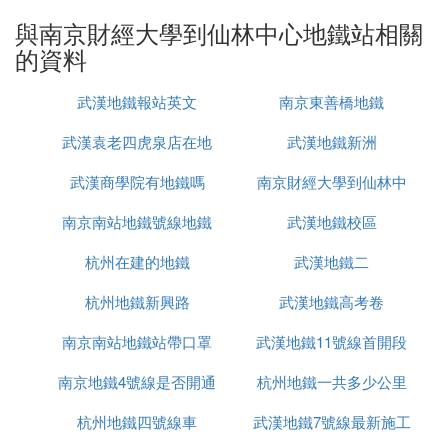
站
與南京財經大學到仙林中心地鐵站相關
2、乘坐97路,經過17站, 到達南京站·南廣場東站
的資料
3、步行約680米,到達南京站
武漢地鐵報站英文
南京東善橋地鐵
㈥ 從南京財經大學的仙林校區坐車到市中
武漢袁老四虎泉店在地
武漢地鐵新洲
心要多長時間呀
武漢商學院有地鐵嗎
鐵站哪裡
南京財經大學到仙林中
你先做97路到火車站,然後做地鐵就可以了.
南京南站地鐵號線地鐵
武漢地鐵校區
心地鐵站
加上你等車的時間估計要一個半小時.
附近的生活設施還好吧,有個大成名店,日常生活需要
杭州在建的地鐵
武漢地鐵二
的東西基本都有,所以還是挺方便的.
杭州地鐵新興路
武漢地鐵高考卷
㈦ 我明天要到南京財經大學仙林校
南京南站地鐵站帶口罩
武漢地鐵11號線首開段
區，，，想知道從南京機場打車到哪個地鐵
南京地鐵4號線是否開通
杭州地鐵一共多少公里
為什麼
站最近然後坐地鐵到學校去。
杭州地鐵四號線車
武漢地鐵7號線最新施工
祿口機場離得最近的百家湖地鐵站也有近30公里，打