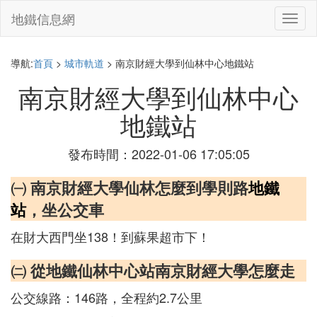
地鐵信息網
切
換
導
航
導航:
首頁
>
城市軌道
> 南京財經大學到仙林中心地鐵站
南京財經大學到仙林中心
地鐵站
發布時間：2022-01-06 17:05:05
㈠ 南京財經大學仙林怎麼到學則路
地鐵
站
，坐公交車
在財大西門坐138！到蘇果超市下！
㈡ 從地鐵仙林中心站南京財經大學怎麼走
公交線路：146路，全程約2.7公里