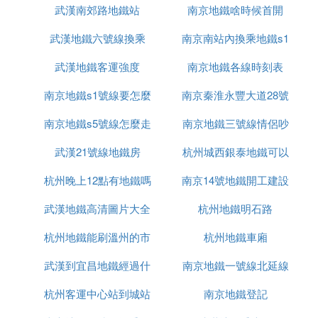
車費用80元開外
武漢南郊路地鐵站
南京地鐵啥時候首開
進展
你不如直接乘坐機場大巴到中華門車站，再到斜對過
的中華門地鐵站坐1號線/南延線，坐到新街口轉2號
武漢地鐵六號線換乘
南京南站內換乘地鐵s1
線到仙林中心站下，下車離南京財經大學仙林校區還
武漢地鐵客運強度
南京地鐵各線時刻表
有1公里步行路程，全程也就24元
南京地鐵s1號線要怎麼
南京秦淮永豐大道28號
從機場坐大巴到中華門，車程也就在40分鍾左右
南京地鐵s5號線怎麼走
買票
南京地鐵三號線情侶吵
地鐵站在哪裡
你從機場打車到百家湖的時間加上百家湖到中華門的
這段地
鐵路
程，可能還不止40分鍾
武漢21號線地鐵房
杭州城西銀泰地鐵可以
架視頻
㈧ 坐地鐵到仙林南京財經大學西門在哪裡
杭州晚上12點有地鐵嗎
南京14號地鐵開工建設
到
下車
武漢地鐵高清圖片大全
杭州地鐵明石路
如果你那隻能做地鐵1號線，先坐1號線到新街口換乘
杭州地鐵能刷溫州的市
圖片大全圖片
杭州地鐵車廂
2號線，是開往經天路的版2號線哦，到仙林中心站
下，權往北走，你會看到金鷹天地，繼續往北走，就
武漢到宜昌地鐵經過什
民卡嗎
南京地鐵一號線北延線
是南京財經大學的正門。這是最快的方法。目前還沒
杭州客運中心站到城站
麼地方
什麼時候通車
南京地鐵登記
有地鐵直通南財西門呢。