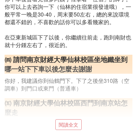
你可以上去咨詢一下（仙林的住宿業很發達哦），一
般平常一晚是30-40，周末要50左右，總的來說環境
都還不錯的，不喜歡的話你可以多看幾家的。
在亞東新城區下了以後，你繼續往前走，跑到南財也
就十分鍾左右了，很近的。
㈣ 請問南京財經大學仙林校區坐地鐵坐到
哪一站下下車以後怎麼去謝謝
你好，我建議你到仙鶴門下。下了之後坐310路（空
調車）到門口或東門（普通車）
㈤ 南京財經大學仙林校區西門到南京站怎
麼走
公交線路：97路，全程約14.1公里
閱讀全文
1、從南京財經大學(仙林...步行約510米,到達文苑路