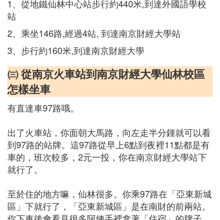
1、從地鐵仙林中心站步行約440米,到達外國語學校
站
2、乘坐146路,經過4站, 到達南京財經大學站
3、步行約160米,到達南京財經大學
㈢ 從南京火車站到南京財經大學仙林校區
怎樣坐車
有直達車97路哦。
出了火車站，你面朝大馬路，向左走半分鍾就可以看
到97路的站牌。這97路從早上6點到夜裡11點都是有
車的，班次較多，2元一投，你在南京財經大學站下
就行了。
至於住的地方嘛，仙林很多。你乘97路在「亞東新城
區」下就行了，「亞東新城區」是在南財的前兩站。
你下車後會看見很多阿姨手裡拿著「住宿」的牌子。