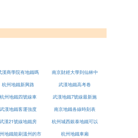
武漢商學院有地鐵嗎
南京財經大學到仙林中
杭州地鐵新興路
武漢地鐵高考卷
心地鐵站
杭州地鐵四號線車
武漢地鐵7號線最新施
武漢地鐵客運強度
南京地鐵各線時刻表
工進展
武漢21號線地鐵房
杭州城西銀泰地鐵可以
州地鐵能刷溫州的市
杭州地鐵車廂
到