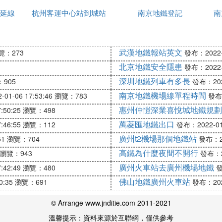
延線
杭州客運中心站到城站
圖片大全圖片
南京地鐵登記
南
地鐵
武漢地鐵報站英文
覽：273
發布：2022-0
北京地鐵安全隱患
發布：2022-0
深圳地鐵列車有多長
905
發布：2022
南京地鐵機場線單程時間
01-06 17:53:46
瀏覽：783
發布：
惠州仲愷深業喜悅城地鐵規劃
:50:25
瀏覽：498
萬菱匯地鐵出口
:46:55
瀏覽：112
發布：2022-01-
廣州t2機場那個地鐵站
51
瀏覽：704
發布：20
高鐵為什麼夜間不開行
瀏覽：943
發布：20
廣州火車站去廣州機場地鐵
:42:49
瀏覽：480
發
佛山地鐵廣州火車站
0:35
瀏覽：691
發布：2022
© Arrange www.jnditie.com 2011-2021
溫馨提示：資料來源於互聯網，僅供參考