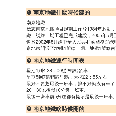
❻ 南京地鐵什麼時候建的
南京地鐵
標志南京地鐵項目規劃工作於1984年啟動
鐵一號線一期工程已完成建設，2005年5
也於2002年8月經中華人民共和國國務院總理
京地鐵開通了地鐵1號線一期、地鐵1號線南
❼ 南京地鐵運行時間表
星期1到4 23：00從2端站發車，
星期5到7還稍微早點，大概22：55左右
最好不要趕最後一班車，掐不好就沒有車了
20：30以後就10分鍾一班車。
最後一班車前5分鍾都有提示是最後一班車
❽ 南京地鐵啥時候開的