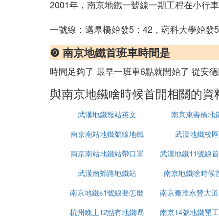
2001年，南京地鐵一號線一期工程在小行
一號線：邁皋橋始發5：42，葯科大學始發5
❾ 南京地鐵首班車時間是
時間足夠了 最早一班車6點就開始了 從安
與南京地鐵啥時候首開相關的資
武漢地鐵報站英文
南京東善橋地
南京南站地鐵號線地鐵
武漢地鐵校區
南京南站地鐵站帶口罩
武漢地鐵11號線
武漢南郊路地鐵站
南京地鐵啥時候
為什麼
南京地鐵s1號線要怎麼
南京秦淮永豐大道
杭州晚上12點有地鐵嗎
買票
南京14號地鐵開
地鐵站在哪裡