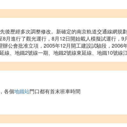
，先後歷經多次調整修改。新確定的南京軌道交通線網規劃
月至8月進行了觀光運行，8月12日開始載人模擬試運行，
辦公會批准立項，2005年12月開工建設試驗段，2006年
延線、地鐵2號線一期、地鐵2號線東延線、地鐵10號線
，各個
地鐵站
門口都有首末班車時間
。