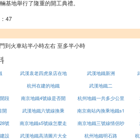
車輛基地舉行了隆重的開工典禮。
：47
德門到火車站半小時左右 至多半小時
料
鐵
武漢袁老四虎泉店在地
武漢地鐵新洲
杭州在建的地鐵
鐵站哪裡
武漢地鐵二
首開段
南京地鐵4號線是否開
杭州地鐵一共多少公里
首開
武漢地鐵六號線換乘
通
南京南站內換乘地鐵s1
28號
南京地鐵s5號線怎麼走
南京地鐵三號線情侶吵
工建設
武漢地鐵高清圖片大全
杭州地鐵明石路
架視頻
杭