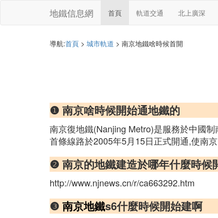
地鐵信息網
首頁
軌道交通
北上廣深
導航:
首頁
>
城市軌道
> 南京地鐵啥時候首開
❶ 南京啥時候開始通地鐵的
南京復地鐵(Nanjing Metro)是服務
首條線路於2005年5月15日正式開通,使
❷ 南京的地鐵建造於哪年什麼時候
http://www.njnews.cn/r/ca663292.htm
❸
南京地鐵
s6什麼時候開始建啊