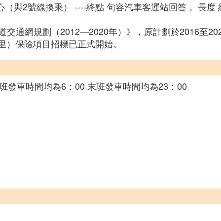
與2號線換乘） ----終點 句容汽車客運站回答， 長度 約
網規劃（2012—2020年）》，原計劃於2016至20
4公里）保險項目招標已正式開始。
發車時間均為6：00 末班發車時間均為23：00