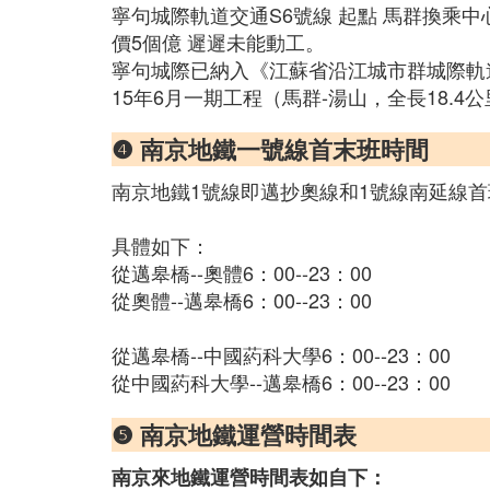
寧句城際軌道交通S6號線 起點 馬群換乘中心（
價5個億 遲遲未能動工。
寧句城際已納入《江蘇省沿江城市群城際軌道交通
15年6月一期工程（馬群-湯山，全長18.
❹ 南京地鐵一號線首末班時間
南京地鐵1號線即邁抄奧線和1號線南延線首班
具體如下：
從邁皋橋--奧體6：00--23：00
從奧體--邁皋橋6：00--23：00
從邁皋橋--中國葯科大學6：00--23：00
從中國葯科大學--邁皋橋6：00--23：00
❺ 南京地鐵運營時間表
南京來地鐵運營時間表如自下：