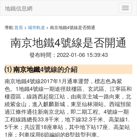
地鐵信息網
切
換
導
航
導航:
首頁
>
城市軌道
> 南京地鐵4號線是否開通
南京地鐵4號線是否開通
發布時間：2022-01-06 15:39:43
⑴
南京地鐵
4號線的介紹
南京地鐵4號線2017年1月通車運營，標志色為紫
色。1地鐵4號線一期途徑鼓樓區、玄武區、江寧區和
棲霞區，線路西起龍江站，由南京主城一路向東，北
繞紫金山，進入麒麟新城，東至仙林湖站。西端預留
過江條件通往新南京北站，即二期工程。4號線一期
工程線路總長33.8千米，地下線32.3千米、高架線1.
5千米；共設置18座車站，其中地下站17座、高架站
1座；列車採用6節編組的B型鼓型列車。