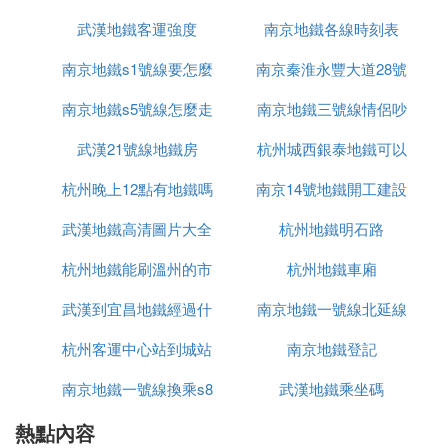
鐵7線運營，車站總數139座，運營里程達258公里，
武漢地鐵客運強度
南京地鐵各線時刻表
南京中心城區「井」字形軌道交通網架正式形成。
開通初期，將採用大、小交路混跑的運行模式。南京
南京地鐵s1號線要怎麼
南京秦淮永豐大道28號
地鐵4號線運營服務時間為6:00-23:00。4號線並入線
南京地鐵s5號線怎麼走
買票
南京地鐵三號線情侶吵
地鐵站在哪裡
網後，部分站點之間產生了更短的路徑，因此，會使
目前線網部分區間的計費降低。
武漢21號線地鐵房
杭州城西銀泰地鐵可以
架視頻
⑺ 南京地鐵4號線通到仙林湖終點站了嗎
杭州晚上12點有地鐵嗎
南京14號地鐵開工建設
到
武漢地鐵高清圖片大全
杭州地鐵明石路
南京地鐵復4號線一期工程於制2017年1月18日開
通，起訖站點為仙林湖——龍江。二期工程為龍江
杭州地鐵能刷溫州的市
圖片大全圖片
杭州地鐵車廂
——珍珠泉，目前已補報十三五
地鐵規劃
且得到批
復，已經展開前期工作。三期工程為珍珠泉——南京
武漢到宜昌地鐵經過什
民卡嗎
南京地鐵一號線北延線
北站，將與南京北站同步建成。目前南京北站已有規
杭州客運中心站到城站
麼地方
什麼時候通車
南京地鐵登記
劃，最快將於2018年動工建設。
南京地鐵一號線換乘s8
地鐵
武漢地鐵乘坐碼
⑻ 南京地鐵4號線什麼時間開始建設
熱點內容
2011年12月27日，南京地鐵4號線一期、S1號線工程