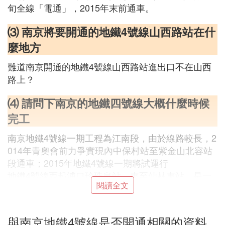
旬全線「電通」，2015年末前通車。
⑶ 南京將要開通的地鐵4號線山西路站在什
麼地方
難道南京開通的地鐵4號線山西路站進出口不在山西
路上？
⑷ 請問下南京的地鐵四號線大概什麼時候
完工
南京地鐵4號線一期工程為江南段，由於線路較長，2
014年青奧會前力爭實現內中保村站至紫金山北容站
段通車；2015年地鐵4號線一期將試運行
地鐵4號線西起浦口珍珠泉站，東至仙林東站，是一
閱讀全文
條東西向市域快線，貫穿主城、仙林新市區和江北新
市區，線路全長43.1公里，共設車站21座，控制中心
1座，設仙林青龍車輛段和浦口採石場停車場
與南京地鐵4號線是否開通相關的資料