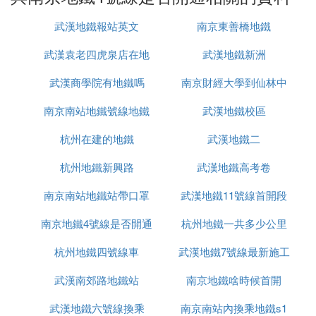
地鐵4號線一期工程線路全長33.75公里，途經鼓樓、
玄武、江寧、棲霞4個區，共設站點18座，依次為：
武漢地鐵報站英文
南京東善橋地鐵
中保站、草場門站、雲南路站、鼓樓站、雞鳴寺站、
九華山站、鎖金村站、花園路站、紫金山北站、岔路
武漢袁老四虎泉店在地
武漢地鐵新洲
口東站、徐庄軟體園站、金馬路站、匯通路站、靈山
武漢商學院有地鐵嗎
鐵站哪裡
南京財經大學到仙林中
站、東流站、青龍站、樺墅站、仙林東站
南京南站地鐵號線地鐵
武漢地鐵校區
心地鐵站
⑸ 南京地鐵4號線仃靠各站
杭州在建的地鐵
武漢地鐵二
南京地鐵4號線站點有龍江站、草場門站、雲南路
站、鼓樓站、雞鳴寺站、九華山站、崗子村站、蔣王
杭州地鐵新興路
武漢地鐵高考卷
廟站、王家灣站、聚寶山站、徐庄站、金馬路站、匯
南京南站地鐵站帶口罩
武漢地鐵11號線首開段
通路站、靈山站、東流站、孟北站、樺墅站、仙林湖
站。
南京地鐵4號線是否開通
杭州地鐵一共多少公里
為什麼
路線詳情可參閱下圖：
杭州地鐵四號線車
武漢地鐵7號線最新施工
武漢南郊路地鐵站
南京地鐵啥時候首開
進展
⑹ 南京地鐵4號線開通了嗎
武漢地鐵六號線換乘
南京南站內換乘地鐵s1
南京地鐵4號線將於1月18日正式開通。屆時，南京地