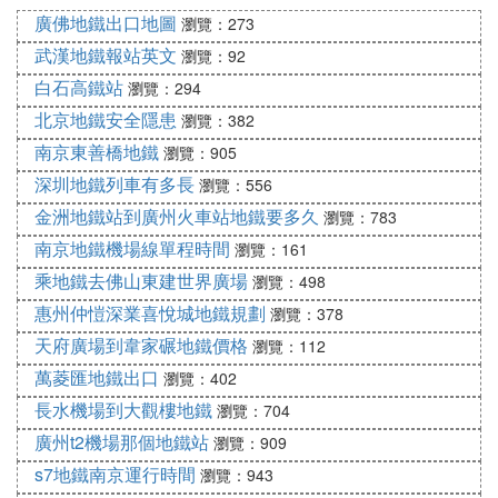
（試驗段）開工儀式。
廣佛地鐵出口地圖
瀏覽：273
武漢地鐵報站英文
瀏覽：92
⑼ 南京地鐵4號線什麼時候可以通車
白石高鐵站
瀏覽：294
網上查到的:
北京地鐵安全隱患
瀏覽：382
於2011年4月開工建設的南京地鐵4號線是又一條東
南京東善橋地鐵
瀏覽：905
西客流主幹道，貫穿主城、仙林新市區和江北新市
深圳地鐵列車有多長
瀏覽：556
區，全長43.1公里。一期工程（中保至金馬路區間）
金洲地鐵站到廣州火車站地鐵要多久
瀏覽：783
於2011年12月開建，預計2015通車。
南京地鐵機場線單程時間
瀏覽：161
⑽ 南京地鐵4號線何時開工
乘地鐵去佛山東建世界廣場
瀏覽：498
惠州仲愷深業喜悅城地鐵規劃
瀏覽：378
四號線說是青奧會之前通車.但是有傳聞說只是南京
天府廣場到韋家碾地鐵價格
瀏覽：112
市區以內中保村之前的站通車,並不包括浦口.也就是
萬菱匯地鐵出口
說,四號線的老城區部分在青奧會之前通車.江北部分
瀏覽：402
不清楚,但是過江隧道會通過來的.
長水機場到大觀樓地鐵
瀏覽：704
廣州t2機場那個地鐵站
瀏覽：909
s7地鐵南京運行時間
瀏覽：943