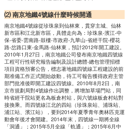
⑵ 南京地鐵4號線什麼時候開通
南京地鐵4號線從珍珠泉到仙林東，貫穿主城、仙林
新市區和江北新市區，具體走向為：珍珠泉-濱江-中
保-省委-雲南路-鼓樓-市政府-九華山-省經干院-櫻花
路-岔路口東-金馬路-仙林東，預計2012年開工建設。
2010年1月27日，南京地鐵公司發布南京地鐵四號線
工程可行性研究報告編制及設計總體-總包管理招標
項目資格預審公告，標志著地鐵四號線工程建設的前
期准備工作正式開始啟動，待工可報告獲得政府主管
部門批准後即開工建設四號線。2010年8月2日，南
京市規劃局對4號線作出調整，將增加草場門站，同
時省經干院站更名為板倉村站，與六號線板倉村站對
接換乘。而四號線江北的四站（珍珠泉站、浦珠站、
浦江站、濱江站），要到2014年夏季青年奧林匹克運
動會年後才會開建。2014年末，四號線一期將全線
「洞通」；2015年5月全線「軌通」；2015年6月中