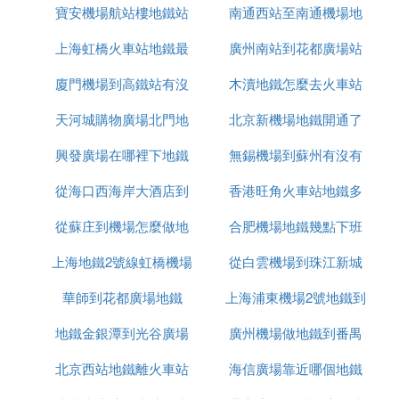
寶安機場航站樓地鐵站
地鐵時間表
南通西站至南通機場地
站
2、乘坐地鐵5號線,經過12站,到達廣州火車站
上海虹橋火車站地鐵最
廣州南站到花都廣場站
鐵
廣州地鐵
廈門機場到高鐵站有沒
4號線時刻表
遲幾點
木瀆地鐵怎麼去火車站
地鐵
金洲 首班6:21 － 末班22:15
天河城購物廣場北門地
有地鐵
北京新機場地鐵開通了
地鐵發車時間參考:
興發廣場在哪裡下地鐵
鐵站
無錫機場到蘇州有沒有
嗎
http://gz.bendibao.com/ditie/line4Schele.asp
從海口西海岸大酒店到
香港旺角火車站地鐵多
地鐵
『陸』 廣州火車站到廣州金州地鐵站（地
從蘇庄到機場怎麼做地
機場有地鐵嗎
合肥機場地鐵幾點下班
少錢
鐵路
線）怎麼走
上海地鐵2號線虹橋機場
鐵站
從白雲機場到珠江新城
在 廣州火車站 乘坐 地鐵5號線（12站） 到 車陂南
華師到花都廣場地鐵
幾點鍾是末班車
上海浦東機場2號地鐵到
坐幾號地鐵
下車，轉乘 地鐵4號線（15站） 到 金洲即可
地鐵金銀潭到光谷廣場
廣州機場做地鐵到番禺
虹橋火車站
此次搭乘需要：11元
北京西站地鐵離火車站
海信廣場靠近哪個地鐵
『柒』 廣州從金洲地鐵站到廣州火車站怎