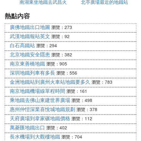
南湖東坐地鐵去武昌火
有多遠
北亭廣場最近的地鐵站
站
麼走
熱點內容
車站
金洲地鐵站
到
廣佛地鐵出口地圖
瀏覽：273
廣州火車站
武漢地鐵報站英文
瀏覽：92
最佳公交方案地鐵4號線(車陂南-金洲)→地鐵5號線
白石高鐵站
瀏覽：294
(文沖-滘口)
北京地鐵安全隱患
瀏覽：382
分鍾回/換乘2次起點
南京東善橋地鐵
瀏覽：905
金洲地鐵站答從金洲出發乘坐地鐵4號線(車陂南-金
深圳地鐵列車有多長
瀏覽：556
洲)在車陂南換乘地鐵5號線(文沖-滘口)抵達廣州火車
金洲地鐵站到廣州火車站地鐵要多久
站.步行至終點終點
瀏覽：783
廣州火車站
南京地鐵機場線單程時間
瀏覽：161
乘地鐵去佛山東建世界廣場
瀏覽：498
『捌』 金州地鐵到廣州火車站怎麼坐
惠州仲愷深業喜悅城地鐵規劃
瀏覽：378
金洲站乘坐地鐵四號線（坐13站）到地鐵車陂南站轉
天府廣場到韋家碾地鐵價格
瀏覽：112
乘地鐵五號線（坐12站）到地鐵廣州火車站A出入口
萬菱匯地鐵出口
瀏覽：402
下。走約10米到廣州火車站
長水機場到大觀樓地鐵
瀏覽：704