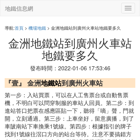
地鐵信息網
切
換
導
航
導航:
首頁
>
機場地鐵
> 金洲地鐵站到廣州火車站地鐵要多久
金洲地鐵站到廣州火車站
地鐵要多久
發布時間：2022-01-06 17:53:46
『壹』 金洲
地鐵站
到廣州火車站
第一步：入站買票，可以在人工售票台或自動售票
機，不明白可以問穿制服的車站人回員。第二步：到
進站答口把票在感應區貼一下，聽得「嘀」聲，門就
開，立刻通過。第三步：上車坐好，留意廣播，到了
車陂南站下車換乘1號線。第四步：根據指引的牌子
找到1號線往滘口方向的站台等待。注意不要搞錯方