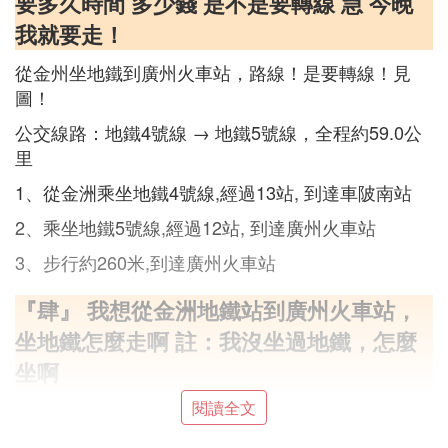
要多久時間 多少錢 是不是要轉線 急 今晚
我就要走！
從金州坐地鐵到廣州火車站，路線！是要轉線！見
圖！
公交線路：地鐵4號線 → 地鐵5號線，全程約59.0公
里
1、從金洲乘坐地鐵4號線,經過13站, 到達車陂南站
2、乘坐地鐵5號線,經過12站, 到達廣州火車站
3、步行約260米,到達廣州火車站
『肆』 我想從金洲地鐵站到廣州火車站，
坐地鐵怎麼走啊 註：我沒坐過地鐵，怎麼
坐啊
閱讀全文
線路1： 從金洲出發,乘坐地鐵4號線(萬勝圍-金洲),在
萬勝圍換乘地鐵2號線(三元里-萬勝圍),抵達廣州火車