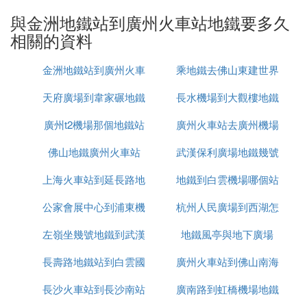
站總站. 約59.54公里
與金洲地鐵站到廣州火車站地鐵要多久
線路2： 從金洲出發,乘坐657路(東圃客運站-南沙客
相關的資料
運港總站),在上?]換乘211路下行(番禺禮村總站-廣州
火車站總站),抵達廣州火車站總站. 約66.76公里
金洲地鐵站到廣州火車
乘地鐵去佛山東建世界
線路3： 從金洲出發,乘坐657路(東圃客運站-南沙客
運港總站),在崗頂換乘地鐵3號線(天河客運站-番禺廣
天府廣場到韋家碾地鐵
站地鐵要多久
長水機場到大觀樓地鐵
廣場
場),在客村換乘地鐵2號線(三元里-萬勝圍),抵達廣州
廣州t2機場那個地鐵站
價格
廣州火車站去廣州機場
火車站總站. 約78.38公里
線路4： 從金洲出發,乘坐657路(東圃客運站-南沙客
佛山地鐵廣州火車站
武漢保利廣場地鐵幾號
地鐵
運港總站),在上?]換乘823路(流花車站總站-番禺沙溪
總站),抵達流花車站總站. 約66.72公里
上海火車站到延長路地
地鐵到白雲機場哪個站
線
公家會展中心到浦東機
鐵
杭州人民廣場到西湖怎
下車
『伍』 金洲地鐵站到廣洲火車站最早的一
班地鐵是幾點鍾的,全程需多少時間
左嶺坐幾號地鐵到武漢
場地鐵
地鐵風亭與地下廣場
麼坐地鐵
公交抄線襲路：地鐵4號線→地鐵5號線，全程約58.5
長壽路地鐵站到白雲國
火車站
廣州火車站到佛山南海
公里 全程約1個半小時左右
長沙火車站到長沙南站
際機場
廣南路到虹橋機場地鐵
地鐵
1、從金洲乘坐地鐵4號線,經過13站,到達車陂南站