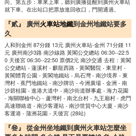
向。第五步：車來上車，聽到廣播提醒到廣州火車站
就下車。在出站口把票放進回收口，門開通過。
『貳』 廣州
火車站地鐵
到金州地鐵站要多
久
人和到金州 87分鍾 13元 廣州火車站-金州 71分鍾 11
元 廣州南沙3路 南沙線路 黃閣公交總站 06:30--22:5
0 天後宮 06:30--22:50 票價2元 南沙交通 去程：黃閣
公交總站 - 蓮溪村 - 麒龍西路 - 黃閣醫院 - 東里村 -
黃閣體育公園 - 黃閣地鐵站 - 烏石灣 - 南沙境界 - 東
灣村 - 蕉門地鐵站 - 南沙牌坊 - 今洲廣場 - 金洲 - 南
沙碧桂園 - 進港大道中 - 南沙街道辦事處 - 海力花園
- 海關聯檢中心 - 蘆灣村 - 南北台村 - 九王廟村 - 虎門
高速聯絡道 - 南沙客運站 - 南沙世貿中心大廈 - 南沙
客運港 - 蒲洲花園 - 天後宮 (28站)
『叄』 從金州坐地鐵到廣州火車站怎麼坐