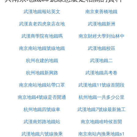
方家營站，沿東南方向斜下穿過南京主城中心，至光
武漢地鐵報站英文
南京東善橋地鐵
華門站轉南，進入東山副城，南至吉印大道站。
線路總長37.199公里，全部為地下線，共設30座車
武漢袁老四虎泉店在地
武漢地鐵新洲
站，列車採用6節編組A型車。截至2015年5月已進入
建設前期准備中，計劃於2015年內開工建設，2020
武漢商學院有地鐵嗎
鐵站哪裡
南京財經大學到仙林中
年底建成。
南京南站地鐵號線地鐵
武漢地鐵校區
心地鐵站
大中橋站具體有幾個出口及分布位置待定。
杭州在建的地鐵
武漢地鐵二
③ 南京地鐵S5號線的基本介紹
杭州地鐵新興路
武漢地鐵高考卷
來源
2012年來6月13日寧儀城際
南京南站地鐵站帶口罩
鐵路
武漢地鐵11號線首開段
納入江蘇省自「十二
五」規劃研究項目。
南京地鐵4號線是否開通
杭州地鐵一共多少公里
為什麼
2013年11月，揚州方面通過江蘇省發改委正式向國
家發改委報送了相關項目提前實施方案的研究報告。
杭州地鐵四號線車
武漢地鐵7號線最新施工
根據這份報告，擬將寧儀城際鐵路一步到位直接延伸
武漢南郊路地鐵站
南京地鐵啥時候首開
進展
至揚州，新的「寧儀揚城際鐵路」項目出爐，並爭取
提前到「十二五規劃」未期實施，由於該動議，至今
武漢地鐵六號線換乘
南京南站內換乘地鐵s1