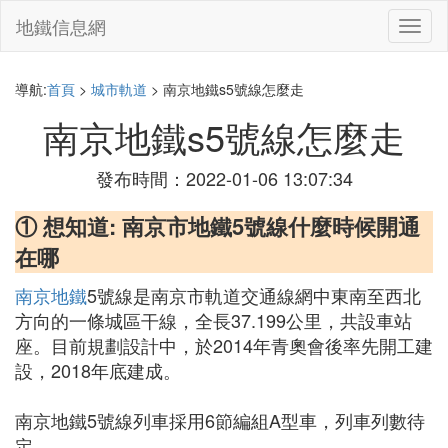
地鐵信息網
切
換
導
航
導航:
首頁
>
城市軌道
> 南京地鐵s5號線怎麼走
南京地鐵s5號線怎麼走
發布時間：2022-01-06 13:07:34
① 想知道: 南京市地鐵5號線什麼時候開通
在哪
南京地鐵
5號線是南京市軌道交通線網中東南至西北
方向的一條城區干線，全長37.199公里，共設車站
座。目前規劃設計中，於2014年青奧會後率先開工建
設，2018年底建成。
南京地鐵5號線列車採用6節編組A型車，列車列數待
定。