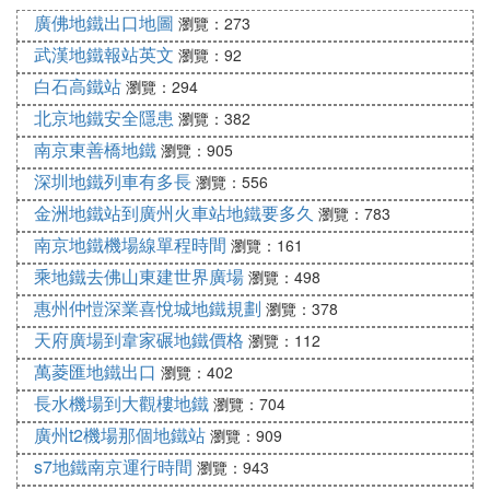
⑤ 南京地鐵5號線小天堂站有幾個出口在哪
廣佛地鐵出口地圖
瀏覽：273
些位置
武漢地鐵報站英文
瀏覽：92
比較靠近苜蓿園大街和光華路的十字路口。不過地鐵
白石高鐵站
瀏覽：294
5號線尚未開建，具體
地鐵站
位置可能有所變動。
北京地鐵安全隱患
瀏覽：382
南京東善橋地鐵
瀏覽：905
⑥ 南京地鐵的總體線路
深圳地鐵列車有多長
瀏覽：556
根據南京市《南京市城市總體規劃（2007-2030）》
金洲地鐵站到廣州火車站地鐵要多久
瀏覽：783
中軌道交通規劃篇，到2030年南京市的軌道交通線網
南京地鐵機場線單程時間
瀏覽：161
將由24條地鐵線路構成共計超過890公里的網路。 名
乘地鐵去佛山東建世界廣場
瀏覽：498
稱里程 沿線站點 狀態南京地鐵1號線 46.9
公里 二橋公園、笆斗山、燕子磯、吉祥庵、曉庄、
惠州仲愷深業喜悅城地鐵規劃
瀏覽：378
邁皋橋站、紅山動物園站、南京站、新模範馬路站、
天府廣場到韋家碾地鐵價格
瀏覽：112
玄武門站、鼓樓站、珠江路站、新街口站、張府園
萬菱匯地鐵出口
瀏覽：402
站、三山街站、中華門站、安德門站、天隆寺站、軟
長水機場到大觀樓地鐵
瀏覽：704
體大道站、花神廟站、南京南站、雙龍大道站、河定
廣州t2機場那個地鐵站
瀏覽：909
橋站、勝太路站、百家湖站、小龍灣站、竹山路站、
s7地鐵南京運行時間
瀏覽：943
天印大道站、龍眠大道站、南醫大·江蘇經貿學院