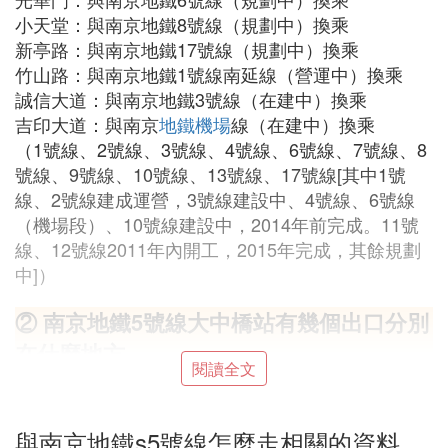
小天堂：與南京地鐵8號線（規劃中）換乘
新亭路：與南京地鐵17號線（規劃中）換乘
竹山路：與南京地鐵1號線南延線（營運中）換乘
誠信大道：與南京地鐵3號線（在建中）換乘
吉印大道：與南京
地鐵機場
線（在建中）換乘
（1號線、2號線、3號線、4號線、6號線、7號線、8
號線、9號線、10號線、13號線、17號線[其中1號
線、2號線建成運營，3號線建設中、4號線、6號線
（機場段）、10號線建設中，2014年前完成。11號
線、12號線2011年內開工，2015年完成，其餘規劃
中]）
② 南京地鐵5號線大中橋站有幾個出口分別
在什麼地方
閱讀全文
南京地鐵5號線是南京
地鐵線
網中西北至東南方向的
一條主城干線，標志色為灰藍色。
與南京地鐵s5號線怎麼走相關的資料
地鐵5號線途徑鼓樓區、秦淮區和江寧區，線路北起