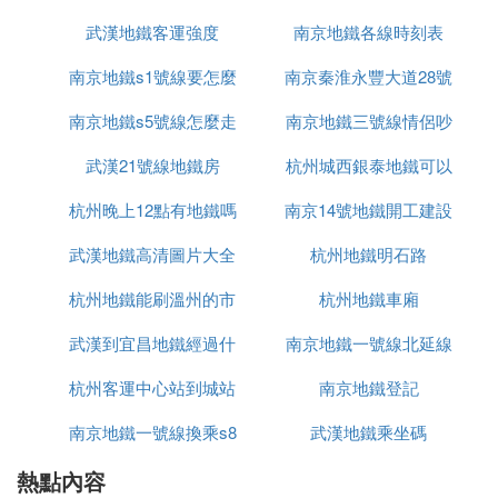
任延誤最初國家層面的寧儀城際線的建設。
2014年底編制完成建設規劃及相關支撐性文件，並上
武漢地鐵客運強度
南京地鐵各線時刻表
報國家發改委；其中寧儀城際鐵路已先行獲得國家發
南京地鐵s1號線要怎麼
南京秦淮永豐大道28號
改委批准。
南京地鐵S5線（南京-儀征），共58.7公里長。
南京地鐵s5號線怎麼走
買票
南京地鐵三號線情侶吵
地鐵站在哪裡
S5寧儀城際將對接南京地鐵2號線的經天路站，向東
武漢21號線地鐵房
杭州城西銀泰地鐵可以
架視頻
後與南京地鐵4號線的仙林東站實現同站台換乘，然
後過江途徑儀徵到達揚州火車站。現地鐵4號線仙林
杭州晚上12點有地鐵嗎
南京14號地鐵開工建設
到
東站正在建設中，將預留與寧儀城際對接的交介面，
從龍潭過江進入儀征。值得注意的是，這將是國內建
武漢地鐵高清圖片大全
杭州地鐵明石路
設的首條跨越長江的城際地鐵線路。
杭州地鐵能刷溫州的市
圖片大全圖片
杭州地鐵車廂
武漢到宜昌地鐵經過什
民卡嗎
南京地鐵一號線北延線
④ 南京地鐵s5號線怎麼走
杭州客運中心站到城站
麼地方
什麼時候通車
南京地鐵登記
從經天路、仙林湖到攝山星城、東陽街、龍潭、保稅
物流中心，再然後過江到玉帶、新集，終到揚州火車
南京地鐵一號線換乘s8
地鐵
武漢地鐵乘坐碼
站吧
熱點內容