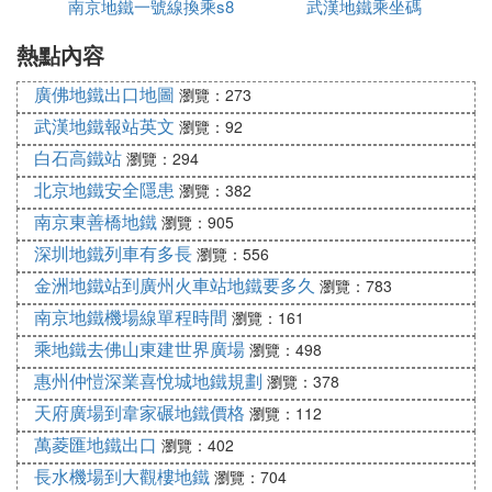
⑥ 武漢地鐵整體圖
南京地鐵一號線換乘s8
地鐵
武漢地鐵乘坐碼
看圖，希望採納哦
熱點內容
廣佛地鐵出口地圖
瀏覽：273
⑦ 武漢地鐵1號線路線圖
武漢地鐵報站英文
瀏覽：92
協和醫院在一號線那個站下
白石高鐵站
瀏覽：294
北京地鐵安全隱患
瀏覽：382
⑧ 關於武漢市新建地鐵の！！（地鐵圖
南京東善橋地鐵
瀏覽：905
片，資料）
深圳地鐵列車有多長
瀏覽：556
目前正在新建的幾條武漢城市圈城鐵要與武漢地鐵銜
金洲地鐵站到廣州火車站地鐵要多久
瀏覽：783
接，以後武漢周邊城市的居民到武漢協和醫院來就診
南京地鐵機場線單程時間
瀏覽：161
很方便，地鐵2號線中山公園站有一條通道通往正在
乘地鐵去佛山東建世界廣場
瀏覽：498
興建的協和醫院新門診大樓。
惠州仲愷深業喜悅城地鐵規劃
瀏覽：378
⑨ 武漢的地鐵線路圖誰有啊
天府廣場到韋家碾地鐵價格
瀏覽：112
萬菱匯地鐵出口
瀏覽：402
目前已建成的鐧懼害鍦板浘
長水機場到大觀樓地鐵
瀏覽：704