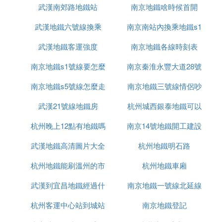
置，其中車鉤吸能防撞裝置和駕駛室防撞吸能裝置均
武漢南郊路地鐵站
南京地鐵啥時候首開
進展
是利用兩列車的作用力防止駕駛室直接撞倒一起，保
障司乘人員安全，防爬器裝置則可以防止列車相撞時
武漢地鐵六號線換乘
南京南站內換乘地鐵s1
因出軌而重疊到一起。
武漢地鐵客運強度
南京地鐵各線時刻表
參考資料:武漢軌道交通 網路
南京地鐵s1號線要怎麼
南京秦淮永豐大道28號
⑤ 求武漢
地鐵規劃
圖！要最新的詳細的有1
南京地鐵s5號線怎麼走
買票
南京地鐵三號線情侶吵
地鐵站在哪裡
3條線的清晰圖！
武漢21號線地鐵房
杭州城西銀泰地鐵可以
架視頻
武漢現在只有7條線路的規劃，計劃到2017年底完
杭州晚上12點有地鐵嗎
南京14號地鐵開工建設
到
工，還靠譜些
武漢地鐵高清圖片大全
杭州地鐵明石路
13條線的所謂遠景規專劃，還在改屬來改去，他們規
劃局自己都不信，最好是別信這個了。。。。。
杭州地鐵能刷溫州的市
圖片大全圖片
杭州地鐵車廂
唯一會拿來說事兒的也就是房產開發商了
武漢到宜昌地鐵經過什
民卡嗎
南京地鐵一號線北延線
下面這張圖是目前的官方「最新版」
杭州客運中心站到城站
麼地方
什麼時候通車
南京地鐵登記