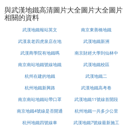
量38%。2017年末，武漢軌道交通共運送乘客9.27億
與武漢地鐵高清圖片大全圖片大全圖片
人次，日均客流253.97萬人次，承載了全市23.5%的
相關的資料
公共交通客運量。
武漢地鐵報站英文
南京東善橋地鐵
武漢軌道交通1、2、3、4號線車輛均採用B型車，不
設駕駛室緊急通道。車門上方均採用動態LCD液晶屏
武漢袁老四虎泉店在地
武漢地鐵新洲
線路圖（1號線車輛有一半車門上方沒有），並均採
用直流750V接觸軌下部受電方式（6號線A型車將首
武漢商學院有地鐵嗎
鐵站哪裡
南京財經大學到仙林中
次採用接觸網供電的方式）。
南京南站地鐵號線地鐵
武漢地鐵校區
心地鐵站
每列車首、尾兩節為帶駕駛室的拖車，其餘為動力
杭州在建的地鐵
武漢地鐵二
車。列車均可實現自動駕駛和無人駕駛，通常採用自
動駕駛模式，列車開關門及啟動列車仍由司機手動控
杭州地鐵新興路
武漢地鐵高考卷
制，列車運行過程中司機在駕駛室內只負責監視各項
儀表是否正常及監視軌道區間是否正常，不會操控列
南京南站地鐵站帶口罩
武漢地鐵11號線首開段
車速度。
南京地鐵4號線是否開通
杭州地鐵一共多少公里
為什麼
若發現軌道區間有異常時可以緊急停車。列車均採用
杭州地鐵四號線車
武漢地鐵7號線最新施工
車鉤吸能防撞，防爬器，駕駛室吸能防撞三級安全裝