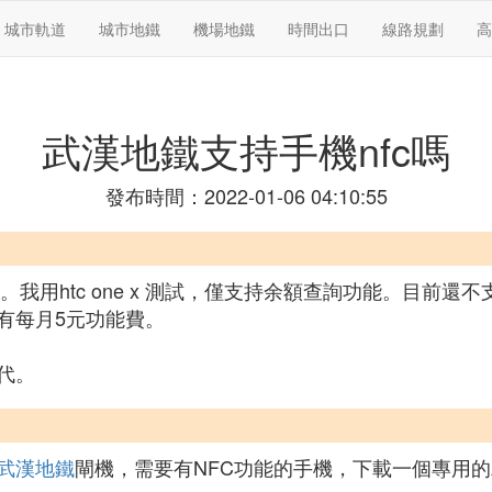
城市軌道
城市地鐵
機場地鐵
時間出口
線路規劃
高
武漢地鐵支持手機nfc嗎
發布時間：2022-01-06 04:10:55
c功能的。我用htc one x 測試，僅支持余額查詢功能。
有每月5元功能費。
代。
武漢地鐵
閘機，需要有NFC功能的手機，下載一個專用的A