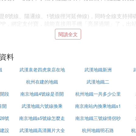
分別是8號線、陽邏線、1號線徑河延伸線)，同時全線支持
」APP，綁定支付寶，就能直接用手機「亮屏過閘」了，出
機掃碼直接過閘，這樣可以更好的提升用戶體驗，期待這
閱讀全文
的資料
方便吧
鐵
武漢袁老四虎泉店在地
武漢地鐵新洲
基本就旗艦機有，只能nfc支付的話很多人用不了。
杭州在建的地鐵
鐵站哪裡
武漢地鐵二
得NFC無用
首開段
南京地鐵4號線是否開
杭州地鐵一共多少公里
首開
武漢地鐵六號線換乘
通
南京南站內換乘地鐵s1
杭州都沒感覺到快人一步的感覺
28號
南京地鐵s5號線怎麼走
南京地鐵三號線情侶吵
工建設
武漢地鐵高清圖片大全
杭州地鐵明石路
架視頻
杭
鐵能刷手機嗎