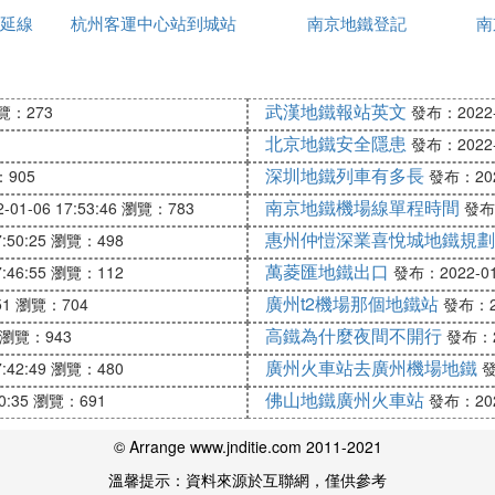
延線
杭州客運中心站到城站
圖片大全圖片
南京地鐵登記
南
寶，NFC，微信，銀聯多渠道同時開通（下載武漢地鐵
機、售票機同步開通，目前的覆蓋面和數量為全國之最。
地鐵
武漢地鐵報站英文
覽：273
發布：2022-0
號為華為、小米、魅族、三星主流品牌NFC功能的手機
北京地鐵安全隱患
發布：2022-0
深圳地鐵列車有多長
905
發布：2022
南京地鐵機場線單程時間
01-06 17:53:46
瀏覽：783
發布：
惠州仲愷深業喜悅城地鐵規劃
:50:25
瀏覽：498
理，須按最高單程票價補齊車票才能出閘。
萬菱匯地鐵出口
:46:55
瀏覽：112
發布：2022-01-
次前往客服中心進行次序更新收取兩元費用後，方可進站
廣州t2機場那個地鐵站
51
瀏覽：704
發布：20
高鐵為什麼夜間不開行
瀏覽：943
發布：20
廣州火車站去廣州機場地鐵
:42:49
瀏覽：480
發
佛山地鐵廣州火車站
0:35
瀏覽：691
發布：2022
© Arrange www.jnditie.com 2011-2021
溫馨提示：資料來源於互聯網，僅供參考