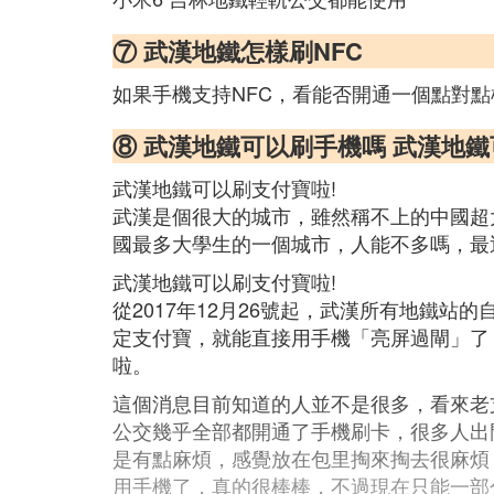
⑦ 武漢地鐵怎樣刷NFC
如果手機支持NFC，看能否開通一個點對
⑧ 武漢地鐵可以刷手機嗎 武漢地
武漢地鐵可以刷支付寶啦!
武漢是個很大的城市，雖然稱不上的中國超
國最多大學生的一個城市，人能不多嗎，最
武漢地鐵可以刷支付寶啦!
從2017年12月26號起，武漢所有地鐵站
定支付寶，就能直接用手機「亮屏過閘」了
啦。
這個消息目前知道的人並不是很多，看來老
公交幾乎全部都開通了手機刷卡，很多人出
是有點麻煩，感覺放在包里掏來掏去很麻煩
用手機了，真的很棒棒，不過現在只能一部