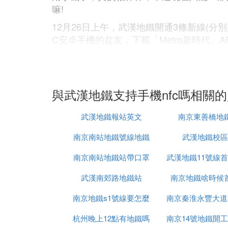
嘛!
12月26日上午，武漢地鐵開通3條新線(
C安卓手機的盆友，下載「Metro新時代
當然最重要的是，預計明年底就可以實現手
網友評論：
與武漢地鐵支持手機nfc嗎相關
為什麼說掃碼體驗更好?我覺得NFC比掃碼
NFC勝在體驗 ，掃碼勝在普及面廣
武漢地鐵報站英文
南京東善橋地
主要是有nfc的手機少，ov都沒，除此以外
南京南站地鐵號線地鐵
武漢地鐵校區
因為媒體一直唱衰NFC，導致大部分人都覺
南京南站地鐵站帶口罩
武漢地鐵11號線
問問你杭州大兄弟什麼時候能掃碼進
武漢南郊路地鐵站
南京地鐵啥時候
為什麼
總感覺我大武漢跟馬爸爸關系不一般，身在
南京地鐵s1號線要怎麼
南京秦淮永豐大道
小編就在武漢，感覺真的很幸福呢!
杭州晚上12點有地鐵嗎
買票
南京14號地鐵開
地鐵站在哪裡
⑨ 武漢地鐵能刷支付寶嗎 武漢地