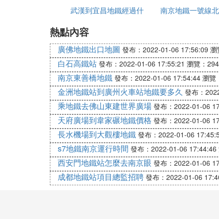
武漢到宜昌地鐵經過什
南京地鐵一號線北
武漢地鐵也可以刷支付寶了，不僅僅是支付
（8條線）、車站（167個車站）的全部閘
熱點內容
麼地方
什麼時候通車
武漢地鐵刷手機注意事項
廣佛地鐵出口地圖
發布：2022-01-06 17:56:09
瀏
1.蘋果手機暫未開通
據介紹，刷手機過閘、購票功能支持手機型
白石高鐵站
發布：2022-01-06 17:55:21
瀏覽：294
機暫時無法開通
南京東善橋地鐵
發布：2022-01-06 17:54:44
瀏覽：
手機暫時無法開通
金洲地鐵站到廣州火車站地鐵要多久
發布：2022-
2.出站時無手機視同無票處理
乘地鐵去佛山東建世界廣場
發布：2022-01-06 17
如出站時無手機或手機無電，則視同無票處
天府廣場到韋家碾地鐵價格
發布：2022-01-06 17
同時，下一次使用該手機過閘進站前，須再
長水機場到大觀樓地鐵
發布：2022-01-06 17:45:
小編總結
s7地鐵南京運行時間
今後以後再也不怕
發布：2022-01-06 17:44:46
找不到零錢、忘帶公交卡
西安門地鐵站怎麼去南京眼
發布：2022-01-06 17
充值不便、余額不足
成都地鐵站項目總監招聘
發布：2022-01-06 17:4
這些破事兒了