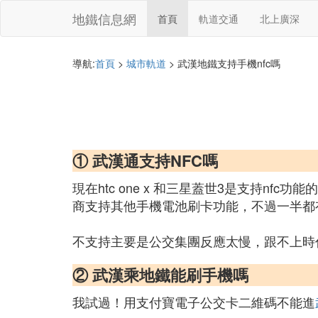
地鐵信息網
首頁
軌道交通
北上廣深
導航:
首頁
>
城市軌道
> 武漢地鐵支持手機nfc嗎
① 武漢通支持NFC嗎
現在htc one x 和三星蓋世3是支持nf
商支持其他手機電池刷卡功能，不過一半都
不支持主要是公交集團反應太慢，跟不上時
② 武漢乘地鐵能刷手機嗎
我試過！用支付寶電子公交卡二維碼不能進