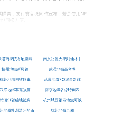
掃碼購票，支付寶官微同時宣布，若是使用NF
站也同樣方便。
項功能早日上線。
武漢商學院有地鐵嗎
南京財經大學到仙林中
杭州地鐵新興路
武漢地鐵高考卷
心地鐵站
杭州地鐵四號線車
武漢地鐵7號線最新施
武漢地鐵客運強度
南京地鐵各線時刻表
工進展
武漢21號線地鐵房
杭州城西銀泰地鐵可以
州地鐵能刷溫州的市
杭州地鐵車廂
到