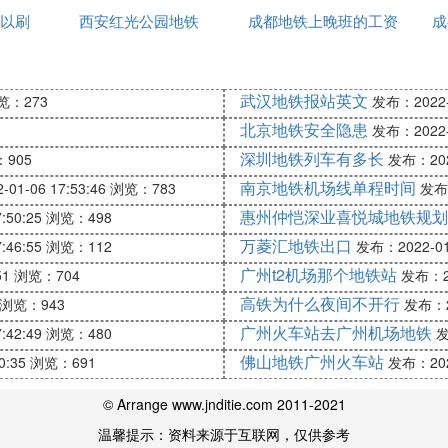
以刷
西安红光公园地铁
成都地铁上晚班的工资
西安
成
.4公里
高吗
三段站
武汉地铁报站英文
览：273
发布：2022-0
北京地铁安全隐患
发布：2022-0
深圳地铁列车有多长
905
发布：2022
站
南京地铁机场线单程时间
01-06 17:53:46
浏览：783
发布：
惠州仲恺深业喜悦城地铁规划
:50:25
浏览：498
万菱汇地铁出口
:46:55
浏览：112
发布：2022-01-
广州t2机场那个地铁站
51
浏览：704
发布：20
，地铁5号线，地铁3号线，地铁8号线，地铁6号线。
高铁为什么夜间不开行
浏览：943
发布：20
成运营的第二条
地铁线
路，截至2018年10月，线路全长42
广州火车站去广州机场地铁
:42:49
浏览：480
发
，标志色为橙色。
佛山地铁广州火车站
0:35
浏览：691
发布：2022
018km。其中地下线42公里，高架线7公里，包括36座地
、高新区、天府新区，止于回龙站。
© Arrange www.jnditie.com 2011-2021
温馨提示：资料来源于互联网，仅供参考
第四条地铁线路，起于成都医学院站，途径新都区、金牛