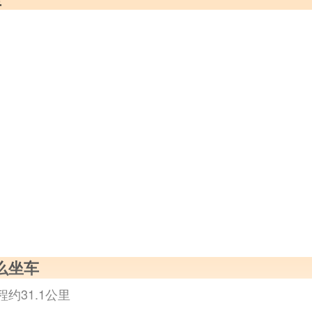
么坐车
程约31.1公里