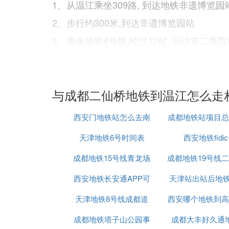
1、从温江乘坐309路, 到达地铁非遗博览园
2、步行约300米,到达非遗博览园站
3、乘坐地铁4号线,经过12站, 到达市二医院
4、步行约230米,到达红星路二段站
5、乘坐6路,经过9站, 到达建设北路三段东
与成都二仙桥地铁到温江怎么走
6、步行约620米,到达二仙桥文德路口
⑹ 成都二仙桥到地铁4号线怎么坐
西安门地铁站怎么去南
成都地铁站项目总
天津地铁6号时间表
京眼
西安地铁fidic
聘
公交线路：114路，全程约4.8公里
成都地铁15号线青龙场
2015
成都地铁19号线
1、从二仙桥步行约390米,到达文德路站
2、乘坐114路,经过9站, 到达双林北横路南
西安地铁长安通APP可
天津站出站后地铁
好了吗
3、步行约390米,到达万年场
天津地铁8号线成都道
以刷公交车吗
西安哪个地铁到高
线
⑺ 从二仙桥坐地铁d环球中心
成都地铁塔子山公园事
站位置
成都大丰好久通