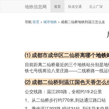
地铁信息网
首页
轨道交通
北上广深
导航:
首页
>
城市地铁
> 成都二仙桥地铁到温江怎么走
⑴ 成都市成华区二仙桥离哪个
地铁
目前距离二仙桥最近的三个地铁站分别是地
铁七号线将沿八里庄路——二线桥路一线运
⑵ 成都二仙桥到温江国色天香怎么
公交线路：温江203路，全程约19.2公里
1、从二仙桥步行约770米,到达通江路口站
2、乘坐温江203路,经过31站, 到达花木交