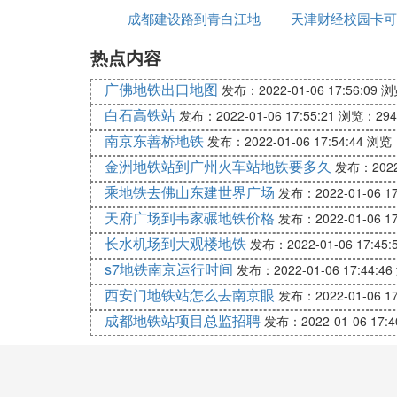
成都建设路到青白江地
件
天津财经校园卡可
公交线路：113路 → 地铁1号线，全程约20
1、从二仙桥步行约10米,到达二仙桥站专
热点内容
铁
地铁吗
2、乘坐113路,经过属10站, 到达一环路北
广佛地铁出口地图
发布：2022-01-06 17:56:09
浏
3、步行约480米,到达人民北路站
白石高铁站
发布：2022-01-06 17:55:21
浏览：294
南京东善桥地铁
发布：2022-01-06 17:54:44
浏览：
4、乘坐地铁1号线,经过13站, 到达锦城广场
金洲地铁站到广州火车站地铁要多久
发布：2022-
5、步行约170米,到达环球中心
乘地铁去佛山东建世界广场
发布：2022-01-06 17
⑻ 成都有地铁几号线了
天府广场到韦家碾地铁价格
发布：2022-01-06 17
长水机场到大观楼地铁
发布：2022-01-06 17:45:
截止2019年4月12日，成都有地铁2号线
s7地铁南京运行时间
发布：2022-01-06 17:44:46
1、
成都地铁
2号线是中国四川省成都市建
西安门地铁站怎么去南京眼
发布：2022-01-06 17
座、高架站4座，列车采用6节编组B型列车
成都地铁站项目总监招聘
发布：2022-01-06 17:4
2、成都地铁5号线设有41个站，全长49.
站，途径新都区、金牛区、青羊区、武侯区
3、成都地铁3号线是成都地铁建成运营的