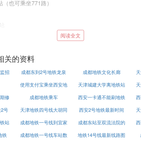
站（也可乘坐771路）
站
阅读全文
站
相关的资料
车
监招
成都东到2号地铁龙泉
成都地铁文化长廊
天
使用支付宝乘坐西安地
站
天津城建大学离地铁站
天
二期修
成都地铁乘车
铁有优惠吗
西安一卡通不能刷地铁
西
站
2号
天津地铁四号线大胡同
西安2号地铁最新时间
天
铁站
成都地铁一号线到宜家
有站吗
成都东站至双流法院的
表
西
地铁
成都地铁一号线车站数
地铁14号线最新线路图
地铁站