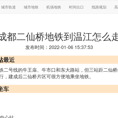
城市轨道
城市地铁
机场地铁
时间出口
线路规划
高
成都二仙桥地铁到温江怎么
发布时间：2022-01-06 15:37:53
站
最近
铁二号线的牛王庙、牛市口和东大路站，但三站距二仙桥的
行，建成后二仙桥片区可很方便地乘坐地铁。
坐车
易中心站