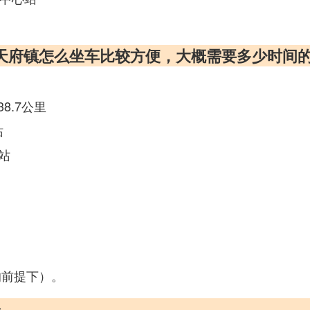
天府镇怎么坐车比较方便，大概需要多少时间
38.7公里
站
站
的前提下）。
坐