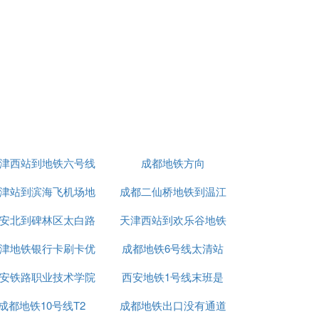
津西站到地铁六号线
成都地铁方向
津站到滨海飞机场地
成都二仙桥地铁到温江
安北到碑林区太白路
铁
天津西站到欢乐谷地铁
怎么走
津地铁银行卡刷卡优
西北大学地铁
成都地铁6号线太清站
怎么坐车
安铁路职业技术学院
惠吗
西安地铁1号线末班是
成都地铁10号线T2
西安地铁正式
成都地铁出口没有通道
几点