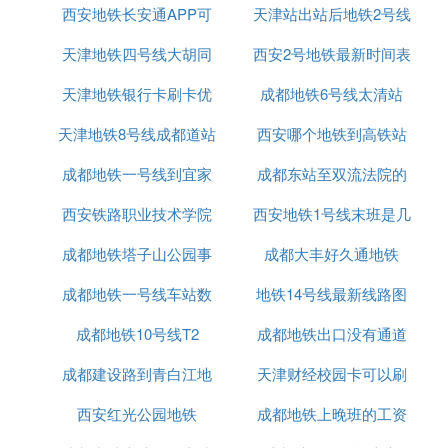
西安地铁长安通APP可
西北大学地铁
天津站出站后地铁2号线
怎么坐车
约49.5公里
1、从西安北站步行约400米,到达北客站
天津地铁四号线大胡同
以刷公交车吗
西安2号地铁最新时间表
2、乘坐地铁2号线,经过14站, 到达小寨站
天津地铁银行卡刷卡优
有站吗
成都地铁6号线太清站
3、乘坐地铁3号线,经过2站, 到达太白南路站
4、步行约220米,到达西斜七路站
天津地铁8号线成都道站
惠吗
西安哪个地铁到高铁站
5、乘坐916路,经过44站, 到达西工大长安校区站
成都地铁一号线到宜家
位置
成都东站至双流法院的
G. 西安北站到西北大学南校区南门怎么走
西安铁路职业技术学院
西安地铁1号线末班是几
地铁站
公交线路：地铁2号线 → 616路，全程约33.8公里
成都地铁塔子山公园事
西安地铁正式
成都大丰好久通地铁
点
1、从西安北站步行到达北客站
成都地铁一号线车站数
件
地铁14号线最新线路图
2、乘坐地铁2号线,经过19站, 到达航天城站
成都地铁10号线T2
成都地铁出口没有通道
西安
3、步行约130米,到达东长安街西口站
4、乘坐616路,经过14站, 到达小居安村站
成都建设路到青白江地
天津财经校园卡可以刷
功能
5、步行约600米,到达西北大学(南校区)...南门
西安红光公园地铁
铁
成都地铁上晚班的工资
地铁吗