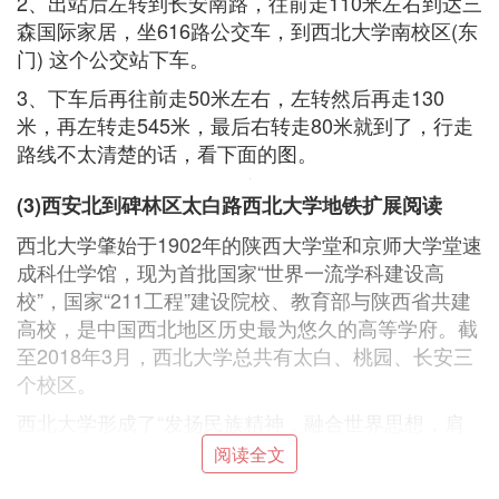
2、出站后左转到长安南路，往前走110米左右到达三
森国际家居，坐616路公交车，到西北大学南校区(东
门) 这个公交站下车。
3、下车后再往前走50米左右，左转然后再走130
米，再左转走545米，最后右转走80米就到了，行走
路线不太清楚的话，看下面的图。
(3)西安北到碑林区太白路西北大学地铁扩展阅读
西北大学肇始于1902年的陕西大学堂和京师大学堂速
成科仕学馆，现为首批国家“世界一流学科建设高
校”，国家“211工程”建设院校、教育部与陕西省共建
高校，是中国西北地区历史最为悠久的高等学府。截
至2018年3月，西北大学总共有太白、桃园、长安三
个校区。
西北大学形成了“发扬民族精神，融合世界思想，肩
负建设西北之重任”的办学理念，被誉为“中华石油英
阅读全文
才之母”“经济学家的摇篮”“作家摇篮”。