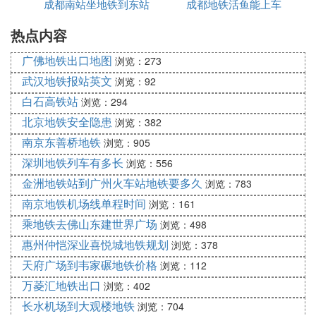
H. 到西安太白路西北大学怎么走
成都南站坐地铁到东站
成都地铁活鱼能上车
高吗
有直接到西北大或是边家村的车就上去，若是没有随
热点内容
咋坐
便找个公交车坐到西门（西门里或是西门外皆可），
广佛地铁出口地图
浏览：273
然后在西门的公交站牌处找个车两站地坐到西北大或
武汉地铁报站英文
浏览：92
者打个车过去6元。
白石高铁站
浏览：294
I. 西安火车北站到西北大学（太白校区）怎
北京地铁安全隐患
浏览：382
么走
南京东善桥地铁
浏览：905
深圳地铁列车有多长
浏览：556
公交线路：地铁2号线 → 184路，全程约17.2公里
金洲地铁站到广州火车站地铁要多久
浏览：783
1、从西安北站步行约400米,到达北客站
南京地铁机场线单程时间
浏览：161
2、乘坐地铁2号线,经过11站, 到达永宁门站
乘地铁去佛山东建世界广场
浏览：498
3、步行约510米,到达南门站
惠州仲恺深业喜悦城地铁规划
浏览：378
天府广场到韦家碾地铁价格
浏览：112
4、乘坐184路,经过3站, 到达西南城角站（也可乘坐3
11路、405路）
万菱汇地铁出口
浏览：402
长水机场到大观楼地铁
浏览：704
5、步行约50米,到达西北大学(太白校区...