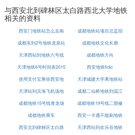
D. 西安北站到西北大学太白校区怎么走
与西安北到碑林区太白路西北大学地铁
相关的资料
1、西安北站步行450米，
西安门地铁站怎么去南
成都地铁站项目总监招
成都东到2号地铁龙泉站
京眼
成都地铁文化长廊
聘
天津西站到地铁六号线
成都地铁方向
天津地铁6号时间表2015
西安地铁fidic
E. 西北大学坐到哪一站坐地铁三号线西安
使用支付宝乘坐西安地
天津城建大学离地铁站
如图所示，西北大学（长安校区）离地铁三号线较
天津站到滨海飞机场地
铁有优惠吗
成都二仙桥地铁到温江
远，不能步行前往，可以选择乘坐公交车。
成都地铁15号线青龙场
铁
成都地铁19号线二期修
怎么走
F. 从西安北站到西北大学长安校区怎么走
成都地铁乘车
西安一卡通不能刷地铁
好了吗
坐公交.
西安北到碑林区太白路
天津西站到欢乐谷地铁
公交线路：地铁2号线 → 地铁3号线 → 916路，全程