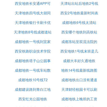
合基地、红光停车场）；列车采用6节编组B型列车，
西安地铁长安通APP可
西北大学地铁
天津站出站后地铁2号线
怎么坐车
由中车四方车辆有限公司制造。
成都地铁7号线为成都地铁已开通的一条线路，是成
天津地铁四号线大胡同
以刷公交车吗
西安2号地铁最新时间表
都市的首条地铁环线，也是成都市第六条地铁线路，
天津地铁银行卡刷卡优
有站吗
成都地铁6号线太清站
线路串起了成都站（火车北站），成都东站（成都东
客站），成都南站（火车南站）三大
铁路
枢纽，以及
天津地铁8号线成都道站
惠吗
西安哪个地铁到高铁站
成都理工大学、四川师范大学、西南交通大学、金沙
成都地铁一号线到宜家
位置
成都东站至双流法院的
遗址博物馆等重要高校以及文化景点和重要的人流密
集区和集散地，是成都市的一条重要的地铁环线，围
西安铁路职业技术学院
西安地铁1号线末班是几
地铁站
二环路至三环路绕成都市区一圈。
线路全长38.61km，全为地下线，共设车站31座，根
成都地铁塔子山公园事
西安地铁正式
成都大丰好久通地铁
点
据最新规划，未来7号线换乘站共22座（既有线8座，
成都地铁一号线车站数
件
地铁14号线最新线路图
在建6座，其余为远期规划预留换乘站），方便与多
条重要的市域放射线换乘。极大的方便了市民的出
成都地铁10号线T2
成都地铁出口没有通道
西安
行，工程于2013年5月底动工建设，已于2017年12月
成都建设路到青白江地
天津财经校园卡可以刷
功能
6日正式通车试运营。
地铁7号线全天运营时间为18个小时，系统最大行车
西安红光公园地铁
铁
成都地铁上晚班的工资
地铁吗
量可达到30对/小时，运输能力可达5.58万人次/小