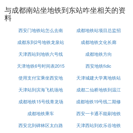
⑺ 去成都东站坐地铁几号线
与成都南站坐地铁到东站咋坐相关的资
可乘坐2号线和7号线。（成都东站即成都东客站）
料
(7)成都南站坐地铁到东站咋坐扩展阅读：
成都地铁2号线是成都市第2条建成运营的
地铁线
路，
西安门地铁站怎么去南
成都地铁站项目总监招
由成都轨道交通集团有限公司建设运营，于2012年9
成都东到2号地铁龙泉站
京眼
成都地铁文化长廊
聘
月16日开通运营一期工程（茶店子客运站至成都行政
学院），2013年6月28日开通运营二期西延线工程
天津西站到地铁六号线
成都地铁方向
（茶店子客运站至犀浦），2014年10月26日开通运
天津地铁6号时间表2015
西安地铁fidic
营二期东延线工程（成都行政学院至龙泉驿）。标志
色为橙色，平峰时段采用大小交路方式行车。
使用支付宝乘坐西安地
天津城建大学离地铁站
成都地铁2号线，线路起于犀浦站，途径郫都区、金
牛区、青羊区、锦江区、成华区、龙泉驿区，贯穿天
天津站到滨海飞机场地
铁有优惠吗
成都二仙桥地铁到温江
府广场、春熙路、成都东站等区域，止于龙泉驿站，
成都地铁15号线青龙场
铁
成都地铁19号线二期修
怎么走
大致呈东南——西北走向。
成都地铁2号线线路全长42.3千米，其中地下线34.2
成都地铁乘车
西安一卡通不能刷地铁
好了吗
千米、高架线及过渡段8.1千米；共设置32座车站，
西安北到碑林区太白路
天津西站到欢乐谷地铁
其中地下站28座、高架站4座，2个车辆基地（洪柳综