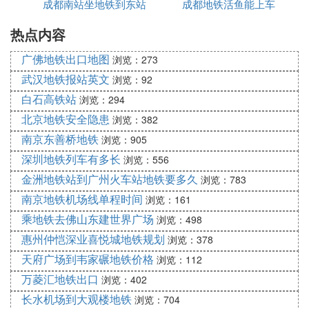
时。7号线建成通车后，成都地铁骨干网形成了井+环
成都南站坐地铁到东站
成都地铁活鱼能上车
高吗
运营模式，全网一天的客流量达到了250~300万人
热点内容
咋坐
次。
参考资料：
广佛地铁出口地图
浏览：273
搜狗网络-成都地铁2号线
武汉地铁报站英文
浏览：92
搜狗网络-成都地铁7号线
白石高铁站
浏览：294
北京地铁安全隐患
⑻ 成都东站到成都南站该怎么乘地铁，求
浏览：382
南京东善桥地铁
浏览：905
帮忙
深圳地铁列车有多长
浏览：556
公交线路：地铁2号线 → 地铁1号线，全程约14.7公
金洲地铁站到广州火车站地铁要多久
浏览：783
里
南京地铁机场线单程时间
浏览：161
1、从成都东站步行约130米,到达成都东客站
乘地铁去佛山东建世界广场
浏览：498
2、乘坐地铁2号线,经过7站, 到达天府广场站
惠州仲恺深业喜悦城地铁规划
浏览：378
3、乘坐地铁1号线,经过6站, 到达火车南站
天府广场到韦家碾地铁价格
浏览：112
万菱汇地铁出口
浏览：402
4、步行约470米,到达成都火车南站
长水机场到大观楼地铁
浏览：704