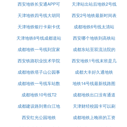
西安地铁长安通APP可
西北大学地铁
天津站出站后地铁2号线
怎么坐车
天津地铁四号线大胡同
以刷公交车吗
西安2号地铁最新时间表
天津地铁银行卡刷卡优
有站吗
成都地铁6号线太清站
天津地铁8号线成都道站
惠吗
西安哪个地铁到高铁站
成都地铁一号线到宜家
位置
成都东站至双流法院的
西安铁路职业技术学院
西安地铁1号线末班是几
地铁站
成都地铁塔子山公园事
西安地铁正式
成都大丰好久通地铁
点
成都地铁一号线车站数
件
地铁14号线最新线路图
成都地铁10号线T2
成都地铁出口没有通道
西安
成都建设路到青白江地
天津财经校园卡可以刷
功能
西安红光公园地铁
铁
成都地铁上晚班的工资
地铁吗