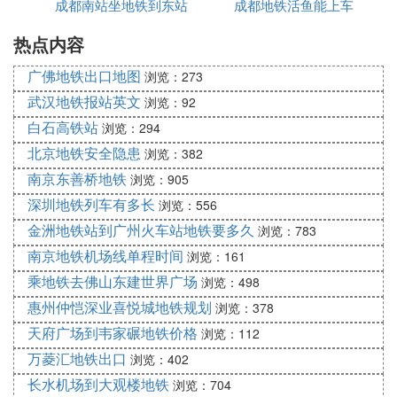
成都南站坐地铁到东站
成都地铁活鱼能上车
高吗
热点内容
咋坐
广佛地铁出口地图
浏览：273
武汉地铁报站英文
浏览：92
白石高铁站
浏览：294
北京地铁安全隐患
浏览：382
南京东善桥地铁
浏览：905
深圳地铁列车有多长
浏览：556
金洲地铁站到广州火车站地铁要多久
浏览：783
南京地铁机场线单程时间
浏览：161
乘地铁去佛山东建世界广场
浏览：498
惠州仲恺深业喜悦城地铁规划
浏览：378
天府广场到韦家碾地铁价格
浏览：112
万菱汇地铁出口
浏览：402
长水机场到大观楼地铁
浏览：704