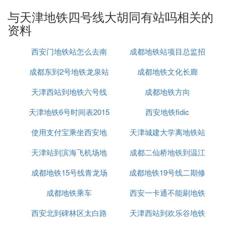
没有，天津地铁现在就开通了两趟线，都是区和平河
与天津地铁四号线大胡同有站吗相关的
西那边的，这边根本没有，还是坐公共吧！
资料
⑼ 天津站到大胡同地铁怎么走
西安门地铁站怎么去南
成都地铁站项目总监招
本数据来源于网络地图，最终结果以网络地图最新数
成都东到2号地铁龙泉站
京眼
成都地铁文化长廊
聘
据为准。
公交线路：地铁2号线，全程约3.0公里
天津西站到地铁六号线
成都地铁方向
1、从天津站乘坐地铁2号线,经过2站,
到达东南角站
天津地铁6号时间表2015
西安地铁fidic
2、步行约1.1公里,到达大胡同
使用支付宝乘坐西安地
天津城建大学离地铁站
天津站到滨海飞机场地
铁有优惠吗
成都二仙桥地铁到温江
成都地铁15号线青龙场
铁
成都地铁19号线二期修
怎么走
成都地铁乘车
西安一卡通不能刷地铁
好了吗
西安北到碑林区太白路
天津西站到欢乐谷地铁