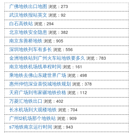
或会展中心举办活动时开放使用。 2004年4月1日，
广佛地铁出口地图
浏览：273
天津地铁9号线暨津滨轻轨正式开通运营。 2004年5
武汉地铁报站英文
浏览：92
月，天津地铁9号线津滨轻轨西段计划开工 2004年5
月25日，一号桥站开通。 2004年9月13日，天津地
白石高铁站
浏览：294
铁9号线暨津滨轻轨运营时间延长为自早6时30分至晚
北京地铁安全隐患
浏览：382
19时。 2004年9月30日，天津地铁9号线暨津滨轻轨
南京东善桥地铁
浏览：905
建成通车一周年之际推出六项新举措，延长运营时
深圳地铁列车有多长
浏览：556
间、缩短发车间隔、配合大型活动临时延长时间、开
金洲地铁站到广州火车站地铁要多久
浏览：783
放新车站、购买月票优惠。 2004年10月18日，市民
南京地铁机场线单程时间
浏览：161
广场站开通。 2005年3月27日，会展中心站开通。 2
005年4月28日，二号桥站开通，一号桥站关闭。启
乘地铁去佛山东建世界广场
浏览：498
用自动售票检票系统，延长运营时间为自早6时30分
惠州仲恺深业喜悦城地铁规划
浏览：378
至晚20时。原洋货市场站更名为塘沽站，原洞庭路站
天府广场到韦家碾地铁价格
浏览：112
更名为泰达站。 2006年3月1日，为了更好的满足广
万菱汇地铁出口
浏览：402
大乘客日益增长的乘车需求，一号桥站重新开通，新
长水机场到大观楼地铁
浏览：704
立镇站、小东庄站、军粮城站、胡家园站开通。至
广州t2机场那个地铁站
浏览：909
此，一期工程东段所有14座车站均全部开放，投入运
s7地铁南京运行时间
营。 2006年3月28日11时，天津地铁9号线暨津滨轻
浏览：943