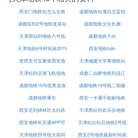
的建设及运营。 2001年5月18日，天津地铁9号线暨
津滨轻轨一期工程开始建设。 2002年1月30日，津滨
西安门地铁站怎么去南
成都地铁站项目总监招
轻轨工程面向全国招标 2002年1月至6月，天津地铁9
号线完成机车车辆的招标、谈判和合同签订工作。 2
成都东到2号地铁龙泉站
京眼
成都地铁文化长廊
聘
002年9月3日，,滨海快速公司与香港地铁和美国木百
天津西站到地铁六号线
成都地铁方向
诚公司的联合体，签订服务协议 2002年年底，天津
地铁9号线的机车车辆投入生产。 2002年11月，天津
天津地铁6号时间表2015
西安地铁fidic
地铁9号线东段土建工程完工。 2003年3月，天津地
使用支付宝乘坐西安地
天津城建大学离地铁站
铁9号线第一列车下线。 2003年3月，天津地铁9号线
暨津滨轻轨工程开始铺轨。 2003年4月16日，胡家园
天津站到滨海飞机场地
铁有优惠吗
成都二仙桥地铁到温江
车厂主体封顶。 2003年6月，天津地铁9号线桥梁工
程贯通。 2003年6月，天津地铁9号线暨津滨轻轨二
成都地铁15号线青龙场
铁
成都地铁19号线二期修
怎么走
期工程前期工作启动 2003年7月，天津地铁9号线轨
成都地铁乘车
西安一卡通不能刷地铁
好了吗
道提前实现双向轨道贯通。 2003年8月31日，天津地
铁9号线首座车站建成。 2003年9月15日，天津地铁
西安北到碑林区太白路
天津西站到欢乐谷地铁
9号线新车抵达天津。 2003年9月，天津地铁9号线暨
西安地铁长安通APP可
西北大学地铁
天津站出站后地铁2号线
怎么坐车
津滨轻轨实现“三通”：车通、轨通、电通。 2003年9
月，天津地铁9号线暨津滨轻轨首列列车冠名权竞拍
天津地铁四号线大胡同
以刷公交车吗
西安2号地铁最新时间表