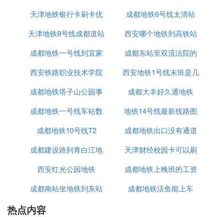
成功。 2003年9月30日，经过两年多的建设，天津市
津滨轻轨建成开通。 2003年11月21日，天津地铁9
天津地铁银行卡刷卡优
有站吗
成都地铁6号线太清站
号线首次热滑试车进入天津市区。 2003年11月27
天津地铁8号线成都道站
惠吗
西安哪个地铁到高铁站
日，中山门与轻轨并行的富民路双线直跑式立交桥竣
工通车。 2003年11月28日，天津地铁9号线暨津滨
成都地铁一号线到宜家
位置
成都东站至双流法院的
轻轨全程试运行。 2004年2月13日，举行天津地铁9
西安铁路职业技术学院
西安地铁1号线末班是几
地铁站
号线暨津滨轻轨票价听证会。 2004年3月1日，确定
通达中山门站24条公交线名单。 2004年3月14日，
成都地铁塔子山公园事
西安地铁正式
成都大丰好久通地铁
点
正式公布天津地铁9号线暨津滨轻轨票价。 2004年3
月28日，天津地铁9号线暨津滨轻轨开放试运营，期
成都地铁一号线车站数
件
地铁14号线最新线路图
间轻轨实行人工售票，按照乘车里程不同，有3元和5
成都地铁10号线T2
成都地铁出口没有通道
西安
元两种不同票价，轻轨从市区中山门站至开发区东海
路站早晚6点半双向对开，每间隔15分钟发车一次。
成都建设路到青白江地
天津财经校园卡可以刷
功能
整个运行时间约为40分钟，中途共停车12站，对市民
西安红光公园地铁
铁
成都地铁上晚班的工资
地铁吗
开放8个车站，对市民开放的8个轻轨车站依次为：中
山门、东丽开发区、钢管公司、洋货市场、洞庭路、
成都南站坐地铁到东站
成都地铁活鱼能上车
高吗
东海路等共6座车站，胡家园站作为滨海快速员工通
勤车站，只供内部使用，会展中心站只供泰达足球场
热点内容
咋坐