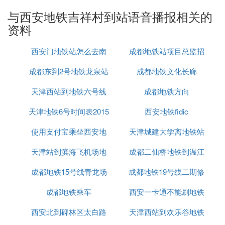
西安地铁3号线途经站点 共26站
与西安地铁吉祥村到站语音播报相关的
鱼化寨
资料
丈八北路
延平门
西安门地铁站怎么去南
成都地铁站项目总监招
科技路
太白南路
成都东到2号地铁龙泉站
京眼
成都地铁文化长廊
聘
吉祥村
天津西站到地铁六号线
成都地铁方向
小寨
经过此站点的线路： 3号线 2号线
天津地铁6号时间表2015
西安地铁fidic
使用支付宝乘坐西安地
天津城建大学离地铁站
大雁塔
北池头
天津站到滨海飞机场地
铁有优惠吗
成都二仙桥地铁到温江
青龙寺
延兴门
成都地铁15号线青龙场
铁
成都地铁19号线二期修
怎么走
咸宁路
成都地铁乘车
西安一卡通不能刷地铁
好了吗
长乐公园
通化门
西安北到碑林区太白路
天津西站到欢乐谷地铁
经过此站点的线路： 3号线 1号线