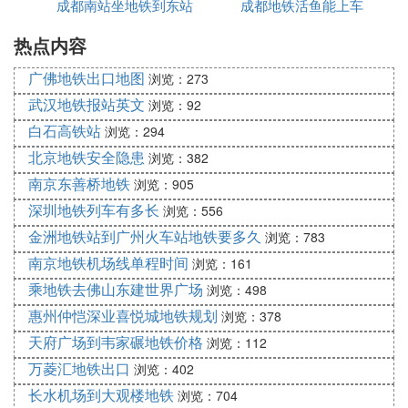
成都南站坐地铁到东站
成都地铁活鱼能上车
高吗
热点内容
咋坐
广佛地铁出口地图
浏览：273
武汉地铁报站英文
浏览：92
白石高铁站
浏览：294
北京地铁安全隐患
浏览：382
南京东善桥地铁
浏览：905
深圳地铁列车有多长
浏览：556
金洲地铁站到广州火车站地铁要多久
浏览：783
南京地铁机场线单程时间
浏览：161
乘地铁去佛山东建世界广场
浏览：498
惠州仲恺深业喜悦城地铁规划
浏览：378
天府广场到韦家碾地铁价格
浏览：112
万菱汇地铁出口
浏览：402
长水机场到大观楼地铁
浏览：704