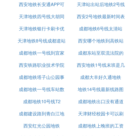
西安地铁长安通APP可
西北大学地铁
天津站出站后地铁2号线
怎么坐车
胡家庙
天津地铁四号线大胡同
以刷公交车吗
西安2号地铁最新时间表
石家街
辛家庙
天津地铁银行卡刷卡优
有站吗
成都地铁6号线太清站
广泰门
天津地铁8号线成都道站
惠吗
西安哪个地铁到高铁站
桃花潭
浐灞中心
成都地铁一号线到宜家
位置
成都东站至双流法院的
香湖湾
西安铁路职业技术学院
西安地铁1号线末班是几
地铁站
务庄
国际港务区
成都地铁塔子山公园事
西安地铁正式
成都大丰好久通地铁
点
双寨
新筑
成都地铁一号线车站数
件
地铁14号线最新线路图
保税区
成都地铁10号线T2
成都地铁出口没有通道
西安
成都建设路到青白江地
天津财经校园卡可以刷
功能
西安红光公园地铁
铁
成都地铁上晚班的工资
地铁吗