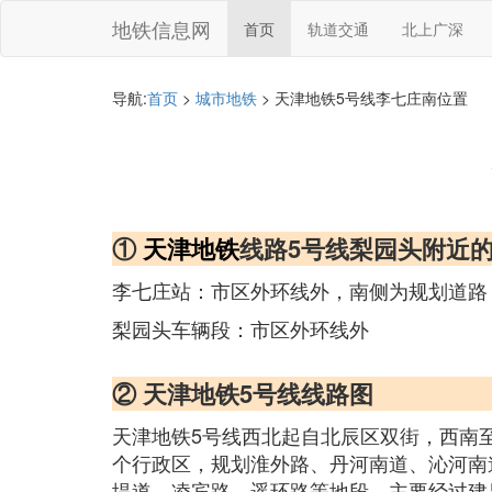
地铁信息网
首页
轨道交通
北上广深
导航:
首页
>
城市地铁
> 天津地铁5号线李七庄南位置
①
天津地铁
线路5号线梨园头附近
李七庄站：市区外环线外，南侧为规划道路
梨园头车辆段：市区外环线外
② 天津地铁5号线线路图
天津地铁5号线西北起自北辰区双街，西南
个行政区，规划淮外路、丹河南道、沁河南
堤道、凌宾路、遥环路等地段。主要经过建昌