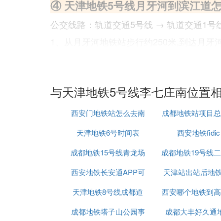
④ 天津地铁5号线月牙河到滨江道
公交线路：轨道交通5号线 → 轨道交通1号线
1、从月牙河地铁站步行约250米,到达月牙
2、乘坐轨道交通5号线,经过6站, 到达下瓦
3、乘坐轨道交通1号线,经过2站, 到达营口
与天津地铁5号线李七庄南位置
4、步行约740米,到达滨江道步行街
西安门地铁站怎么去南
成都地铁站项目总
⑤ 天津地铁5号线月牙河和平路co
天津地铁6号时间表
京眼
西安地铁fidic
聘
从天津地铁5号线北辰科技园北坐到月牙河
成都地铁15号线青龙场
2015
成都地铁19号线
⑥ 天津地铁5号线的换乘线路车站
西安地铁长安通APP可
天津站出站后地铁
好了吗
本线设有11座换乘站，可与11条线路形成
——辽河北道——宜兴埠北——张兴庄天津地
天津地铁8号线成都道
以刷公交车吗
西安哪个地铁到高
线
月牙河——幸福公园——靖江路天津地铁2号
成都地铁塔子山公园事
站位置
成都大丰好久通
号线(规划)围堤道——文化中心天津地铁6号