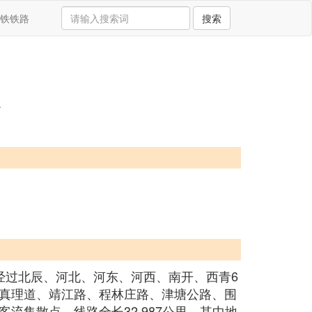
铁铁路
搜索
置
经过北辰、河北、河东、河西、南开、西青6
真理道、靖江路、程林庄路、津塘公路、围
集散点，线路全长32.987公里，其中地