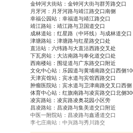
金钟河大街站：金钟河大街与群芳路交口
月牙河：月牙河路与靖江路交口南侧
幸福公园站：幸福道与靖江路交口
靖江路站：靖江路与卫国道交口
成林道站：红星路（中环线）与成林道交口
津塘路站：津塘路与红星路交口处
直沽站：六纬路与大直沽西路交叉处
下瓦房站：大沽南路与奉化道交口处
西南楼站：围堤道与广东路交口附近
文化中心站：乐园道与黄埔南路交口西侧10
天津宾馆站：宾水道与宾馆西路交口
肿瘤医院站：宾水道与卫津南路交叉口西侧
体育中心站：红旗南路与凌宾路交口北侧30
凌宾路站：凌宾路凌奥花园小区旁
昌凌路站：昌凌路与集美道交口附近
中医一附院站：昌凌路与鑫通道交口
李七庄南站：中兴路与秀川路交