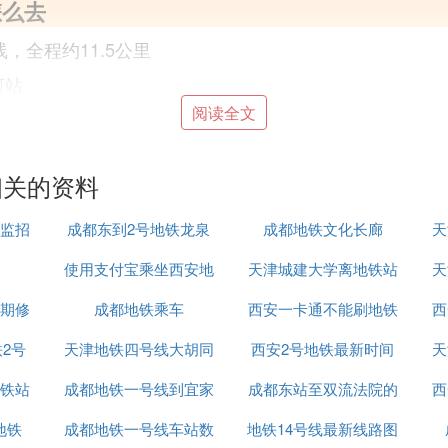
怎么去
，全程约11.5公里
河站
阅读全文
房站
道站
相关的资料
监招
成都东到2号地铁龙泉
成都地铁文化长廊
天
co都可怎么去
使用支付宝乘坐西安地
站
天津城建大学离地铁站
天
地铁站就行了
二期修
成都地铁乘车
铁有优惠吗
西安一卡通不能刷地铁
西
2号
天津地铁四号线大胡同
西安2号地铁最新时间
天
直接换乘。 站点是否为换乘车站北辰科技园北——丹河
铁3号线志成路——思源道——建昌道——金钟河大街天津地
铁站
成都地铁一号线到宜家
有站吗
成都东站至双流法院的
表
西
线程林庄道天津地铁4号线(在建)津塘路——直沽天津地
地铁
成都地铁一号线车站数
地铁14号线最新线路图
地铁站
线(在建)、天津地铁7号线(规划)、