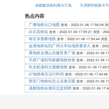
天津地铁Z1线(规划) 天津宾馆天津地铁6号
成都建设路到青白江地
件
天津财经校园卡可
线(在建)中医一附院——李七庄——
热点内容
铁
地铁吗
广佛地铁出口地图
发布：2022-01-06 17:56:09
浏
白石高铁站
发布：2022-01-06 17:55:21
浏览：294
南京东善桥地铁
发布：2022-01-06 17:54:44
浏览：
金洲地铁站到广州火车站地铁要多久
发布：2022-
乘地铁去佛山东建世界广场
发布：2022-01-06 17
天府广场到韦家碾地铁价格
发布：2022-01-06 17
长水机场到大观楼地铁
发布：2022-01-06 17:45:
s7地铁南京运行时间
发布：2022-01-06 17:44:46
西安门地铁站怎么去南京眼
发布：2022-01-06 17
成都地铁站项目总监招聘
发布：2022-01-06 17:4