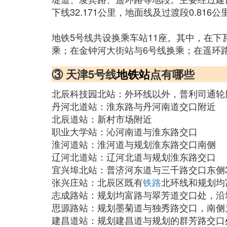
下线32.171公里，地面线及过渡段0.81
地铁5号线共设换乘车站11座。其中，在下
乘；在金钟河大街站与6号线换乘；在遥环
③ 天津5号线
地铁站
点有哪些
北辰科技园北站：外环线以外，普利司通轮
丹河北道站：淮东路与丹河南道交口附近
北辰道站：新村市场附近
职业大学站：沁河南道与淮东路交口
淮河道站：淮河道与规划淮东路交口南侧
辽河北道站：辽河北道与规划淮东路交口
宜兴埠北站：普济河东道与三千路交口东侧3
张兴庄站：北辰区既有
铁路
北环线和规划均
志成路站：规划均富路与翠芳道交口处，沿
思源路站：规划墨菊道与独秀路交口，南侧
建昌道站：规划建昌道与规划的群芳路交口