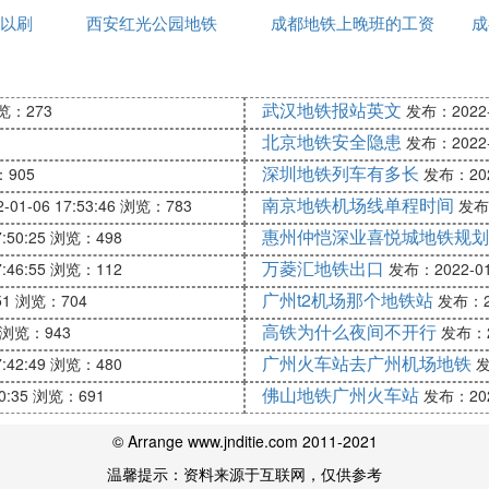
线(在建)肿瘤医院天津地铁6号线(在建)体育中心——凌宾
以刷
西安红光公园地铁
成都地铁上晚班的工资
西安
成
高吗
武汉地铁报站英文
览：273
发布：2022-0
北京地铁安全隐患
发布：2022-0
深圳地铁列车有多长
905
发布：2022
南京地铁机场线单程时间
01-06 17:53:46
浏览：783
发布：
惠州仲恺深业喜悦城地铁规划
:50:25
浏览：498
万菱汇地铁出口
:46:55
浏览：112
发布：2022-01-
广州t2机场那个地铁站
51
浏览：704
发布：20
高铁为什么夜间不开行
浏览：943
发布：20
广州火车站去广州机场地铁
:42:49
浏览：480
发
佛山地铁广州火车站
0:35
浏览：691
发布：2022
© Arrange www.jnditie.com 2011-2021
温馨提示：资料来源于互联网，仅供参考