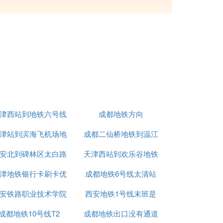
津西站到地铁六号线
成都地铁方向
津站到滨海飞机场地
成都二仙桥地铁到温江
安北到碑林区太白路
铁
天津西站到欢乐谷地铁
怎么走
津地铁银行卡刷卡优
西北大学地铁
成都地铁6号线太清站
怎么坐车
回道——北辰道——职业答大学——淮河道
铁6号线(在建)、天津地铁Z2线(规划)
安铁路职业技术学院
惠吗
西安地铁1号线末班是
铁9号线下瓦房天津地铁1号线、天津地铁8
成都地铁10号线T2
西安地铁正式
成都地铁出口没有通道
几点