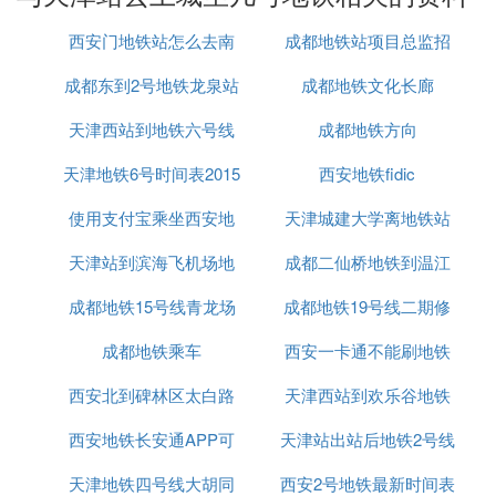
天津东站没有地铁站，你需要坐车从东站到滨江道，
西安门地铁站怎么去南
成都地铁站项目总监招
下车进去伊势丹，去负一层，是地铁站。
在地铁土城站下酒可以了
成都东到2号地铁龙泉站
京眼
成都地铁文化长廊
聘
㈦ 在天津，从地铁三号线华北集团站坐，
天津西站到地铁六号线
成都地铁方向
中途转一号线到土城，需多长时间
天津地铁6号时间表2015
西安地铁fidic
50分钟
使用支付宝乘坐西安地
天津城建大学离地铁站
19公里,换乘1次,
天津站到滨海飞机场地
铁有优惠吗
成都二仙桥地铁到温江
1.华北集团乘：地铁3号线 (经11站|29分钟)
成都地铁15号线青龙场
铁
成都地铁19号线二期修
怎么走
2在营口道下车站内步行61米乘地铁1号线 (经4站|13
分钟)
成都地铁乘车
西安一卡通不能刷地铁
好了吗
3到土城下车(B口出)，步行65米到达土城
西安北到碑林区太白路
天津西站到欢乐谷地铁
㈧ 土城站到天津机场
西安地铁长安通APP可
西北大学地铁
天津站出站后地铁2号线
怎么坐车
公交线路：地铁1号线 → 地铁2号线，全程约27.7公
天津地铁四号线大胡同
以刷公交车吗
西安2号地铁最新时间表
里