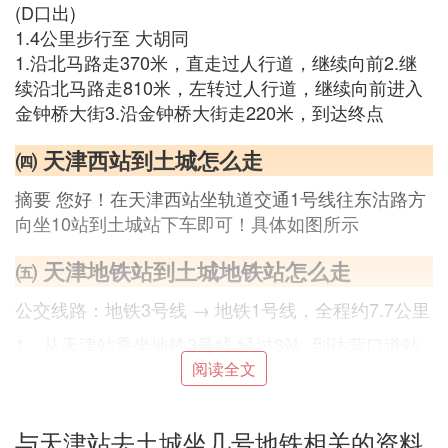
(D口出)
1.4公里步行至 大胡同
1.沿北马路走370米，直走过人行道，继续向前2.继
续沿北马路走810米，左转过人行道，继续向前进入
金钟桥大街3.沿金钟桥大街走220米，到达终点
㈣ 天津西站到土城怎么走
摘要 您好！在天津西站坐轨道交通1号线往东沽路方
向坐10站到土城站下车即可！具体如图所示
㈤ 天津地铁站到土城地铁站怎么走
公交线路：地铁3号线 → 地铁1号线，全程约7.7公里
1、从天津站乘坐地铁3号线,经过3站, 到达营口道站
阅读全文
2、乘坐地铁1号线,经过4站, 到达土城站
㈥ 天津东站能做地铁去土城吗
与天津站去土城坐几号地铁相关的资料