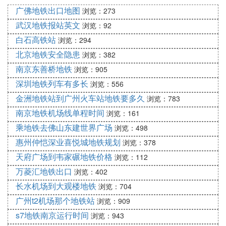
土城 D口 下车
广佛地铁出口地图
浏览：273
步行450米 详情
武汉地铁报站英文
浏览：92
解放南路
白石高铁站
浏览：294
北京地铁安全隐患
㈩ 从天津西站做地铁到土城多长时间和多
浏览：382
南京东善桥地铁
浏览：905
少￥
深圳地铁列车有多长
浏览：556
4块钱
金洲地铁站到广州火车站地铁要多久
浏览：783
30分钟肯定到了！
南京地铁机场线单程时间
浏览：161
乘地铁去佛山东建世界广场
浏览：498
惠州仲恺深业喜悦城地铁规划
浏览：378
天府广场到韦家碾地铁价格
浏览：112
万菱汇地铁出口
浏览：402
长水机场到大观楼地铁
浏览：704
广州t2机场那个地铁站
浏览：909
s7地铁南京运行时间
浏览：943