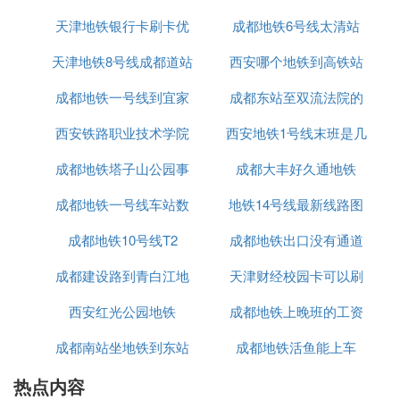
天津地铁银行卡刷卡优
有站吗
成都地铁6号线太清站
1、从土城乘坐地铁1号线,经过8站, 到达西南角站
2、乘坐地铁2号线,经过13站, 到达滨海国际机场站
天津地铁8号线成都道站
惠吗
西安哪个地铁到高铁站
3、步行约540米,到达天津滨海国际机场
成都地铁一号线到宜家
位置
成都东站至双流法院的
㈨ 天津站去解放南路坐地铁几号线
西安铁路职业技术学院
西安地铁1号线末班是几
地铁站
地铁3号线 → 地铁1号线
成都地铁塔子山公园事
西安地铁正式
成都大丰好久通地铁
点
29分钟 | 8.1公里 | 票价3元
成都地铁一号线车站数
件
地铁14号线最新线路图
上车站天津站发送到手机
天津站
成都地铁10号线T2
成都地铁出口没有通道
西安
地铁3号线(小淀--南站)
成都建设路到青白江地
天津财经校园卡可以刷
功能
天津站 上车
3站
西安红光公园地铁
铁
成都地铁上晚班的工资
地铁吗
营口道 下车
地铁1号线(刘园--双林)
成都南站坐地铁到东站
成都地铁活鱼能上车
高吗
营口道 上车
热点内容
咋坐
4站