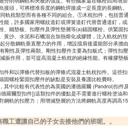
過分削弱鋼軌和夾板的強度。有些國家還在螺栓四周增加
軌接頭，可將標准長度的鋼軌焊接成一定長度的長鋼軌。
不同軌枕類型而有各種不同的組合。①木枕扣件，包括普
性能，許多國家用螺紋道釘或彈簧道釘代替普通道釘，或
栓、鐵墊板、扣壓件及彈性墊層等(a)錨固螺栓。供緊固
、黃沙、水泥和石蠟混合加熱熔化成膠體，注入軌枕的預
板。起分散鋼軌垂直壓力的作用，增設擋肩後還能部分承擔
件。有剛性及彈性兩類。剛性扣壓件主要為扣板式；彈性扣
緩沖減振作用，並可提高混凝土軌枕的絕緣性能。有橡膠墊
扣件和以彈條代替扣板的彈條式混凝土軌枕扣件。這些扣
錨固螺栓緊固扣壓件的缺點是安裝及養護比較費時。
比較有代表性的為英國的潘德羅爾 (Pandrol)扣件及瑞士
─潘德羅爾型扣件])這類扣件的優點是不需要進行螺栓塗
對鋼軌的扣壓力；用增減墊層的方法將鋼軌高度再調高15
鐵路職工還讓自己的子女去接他們的班呢。。