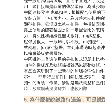
栓一般用高碳鋼製成，直徑不宜過大，以免
用。鋼軌接頭是軌道的薄弱環節，為減少鋼
中間連接零件 也稱扣件，根據配合使用的
安裝方便，但扣著力小。為改善木枕扣件的
類型扣件。②混凝土軌枕扣件，包括錨固螺
路上使用的硫磺錨固是以一定配合比的硫磺
力、持久性和絕緣性能均很好。(b)鐵墊
壓強度很大，一般均可以不設。(c)扣壓
式兩種。(d)彈性墊層。在列車通過時起
以橡膠墊板效果最好。
中國鐵路上普遍使用的是扣板式混凝土軌枕
扣件的擋板座及軌距擋板號碼以調整軌距。
有些國家研製了一些新型的無螺栓彈性扣件，其中
零件──菲斯特型扣件]、[鋼軌連接零件─
扣件的養護工作量。缺點是無法調整扣壓件
時，放散鋼軌溫度應力，也較困難。
5. 為什麼都說鐵路待遇差，可是