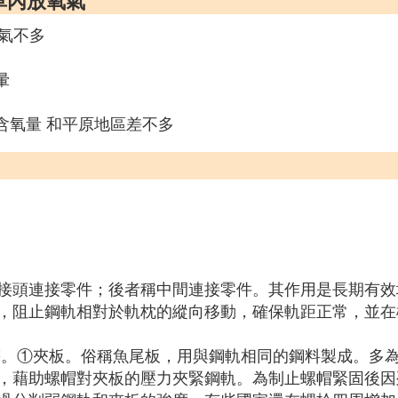
車內放氧氣
洋氣不多
暈
含氧量 和平原地區差不多
接頭連接零件；後者稱中間連接零件。其作用是長期有效
，阻止鋼軌相對於軌枕的縱向移動，確保軌距正常，並在
等。①夾板。俗稱魚尾板，用與鋼軌相同的鋼料製成。多
，藉助螺帽對夾板的壓力夾緊鋼軌。為制止螺帽緊固後因