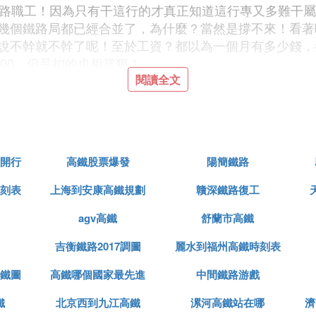
鐵路職工！因為只有干這行的才真正知道這行專又多難干
幾個鐵路局都已經合並了，為什麼？當然是撐不來！看著
說不幹就不幹了呢！至於工資？都以為一個月有多少錢，
000，但是扣的也相當狠！
子女鋪好路了！我就認識一個職工子女，父母的照顧對他
閱讀全文
的
開行
高鐵股票爆發
陽簡鐵路
刻表
上海到安康高鐵規劃
贛深鐵路復工
等等！！
agv高鐵
舒蘭市高鐵
的進來~~高懸賞！
吉衡鐵路2017調圖
麗水到福州高鐵時刻表
的了。更何況是
高鐵
乘務員，如果不是憑學歷和自身素質
鐵圖
高鐵哪個國家最先進
中間鐵路游戲
成，此項工程有哪些重大意義
鐵
北京西到九江高鐵
漯河高鐵站在哪
濟