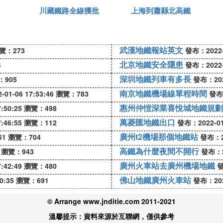
川藏鐵路全線獲批
上海到蕭縣北高鐵
具也都是會逐漸的展現出來。這也表明了我國的高鐵技術
出，我國首例高鐵雙線拔線工程完成。
這項工程的完成也
武漢地鐵報站英文
覽：273
發布：2022-0
北京地鐵安全隱患
4
發布：2022-0
工程的圓滿舉行也是離不開每一個人的心血和付出。有很
深圳地鐵列車有多長
：905
發布：2022
難點。只有這樣才能夠讓這個工程圓滿的結束，還能夠為
南京地鐵機場線單程時間
01-06 17:53:46
瀏覽：783
發布：
惠州仲愷深業喜悅城地鐵規劃
:50:25
瀏覽：498
搗固清篩道渣的具體目的
萬菱匯地鐵出口
:46:55
瀏覽：112
發布：2022-01-
道渣是為了提高軌道道砟的穩定性內，是列車運行更安全
廣州t2機場那個地鐵站
51
瀏覽：704
發布：20
縱斷面進行調整，都屬於工程改造的范圍，一般是線路、
高鐵為什麼夜間不開行
瀏覽：943
發布：20
廣州火車站去廣州機場地鐵
:42:49
瀏覽：480
發
佛山地鐵廣州火車站
0:35
瀏覽：691
發布：2022
成，這一工程的完成有哪些意義
© Arrange www.jnditie.com 2011-2021
的完成具有歷史性的重大意義：
溫馨提示：資料來源於互聯網，僅供參考