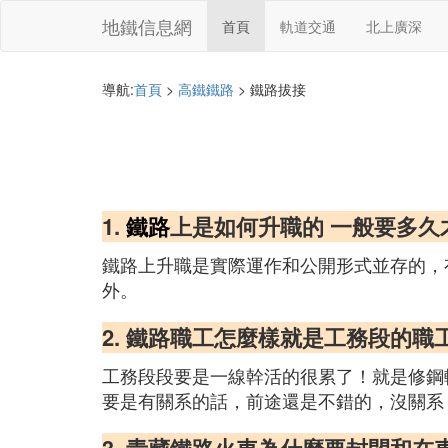
地鐵信息網
首頁
軌道交通
北上廣深
導航:
首頁
>
高鐵鐵路
> 鐵路拔接
1.
鐵路
上是如何升職的 一般要多久
鐵路上升職是實際運作和公開形式並存的，
外。
2. 鐵路職工怎麼樣就是工務段的
工務段段要是一線幹活的很累了！就是修鋼
要是有關系的話，前途還是不錯的，沒關系