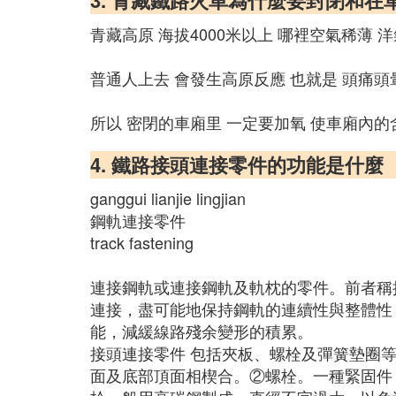
3. 青藏鐵路火車為什麼要封閉和在
青藏高原 海拔4000米以上 哪裡空氣稀薄 
普通人上去 會發生高原反應 也就是 頭痛頭
所以 密閉的車廂里 一定要加氧 使車廂內的
4. 鐵路接頭連接零件的功能是什麼
ganggui lianjie lingjian
鋼軌連接零件
track fastening
連接鋼軌或連接鋼軌及軌枕的零件。前者稱
連接，盡可能地保持鋼軌的連續性與整體性
能，減緩線路殘余變形的積累。
接頭連接零件 包括夾板、螺栓及彈簧墊圈
面及底部頂面相楔合。②螺栓。一種緊固件