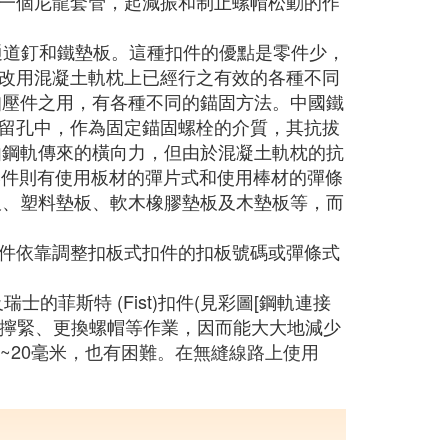
一個尼龍套管，起減振和制止螺帽松動的作
通道釘和鐵墊板。這種扣件的優點是零件少，
改用混凝土軌枕上已經行之有效的各種不同
扣壓件之用，有各種不同的錨固方法。中國鐵
留孔中，作為固定錨固螺栓的介質，其抗拔
由鋼軌傳來的橫向力，但由於混凝土軌枕的抗
壓件則有使用板材的彈片式和使用棒材的彈條
板、塑料墊板、軟木橡膠墊板及木墊板等，而
件依靠調整扣板式扣件的扣板號碼或彈條式
的菲斯特 (Fist)扣件(見彩圖[鋼軌連接
油和擰緊、更換螺帽等作業，因而能大大地減少
~20毫米，也有困難。在無縫線路上使用