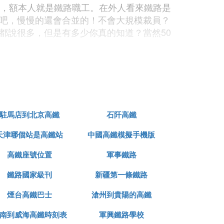
屬，額本人就是鐵路職工。在外人看來鐵路是
吧，慢慢的還會合並的！不會大規模裁員？
都說很多，但是有多少你真的知道？當然50
確實有非常好的好處
駐馬店到北京高鐵
石阡高鐵
天津哪個站是高鐵站
中國高鐵模擬手機版
高鐵座號位置
軍事鐵路
鐵路國家級刊
新疆第一條鐵路
入選，那可能花費就更大了。
煙台高鐵巴士
滄州到貴陽的高鐵
南到威海高鐵時刻表
軍興鐵路學校