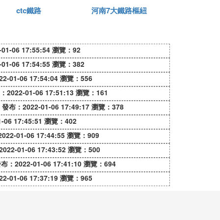
ctc鐵路
河南7大鐵路樞紐
更上一層樓，還為以後的高鐵建設發展提供
是讓人們感覺到非常的自豪，不少的網友也
1-06 17:55:54
瀏覽：92
1-06 17:54:55
瀏覽：382
多的人在完成這項工程的時候都非常的艱
-01-06 17:54:04
瀏覽：556
今後的鐵路發展奠定良好的基礎，這也是鐵
2022-01-06 17:51:13
瀏覽：161
發布：2022-01-06 17:49:17
瀏覽：378
06 17:45:51
瀏覽：402
更平穩容，是常規的軌道檢修。而鐵路改
22-01-06 17:44:55
瀏覽：909
車站改造，或有新線接軌等，是為了適應新
22-01-06 17:43:52
瀏覽：500
布：2022-01-06 17:41:10
瀏覽：694
-01-06 17:37:19
瀏覽：965