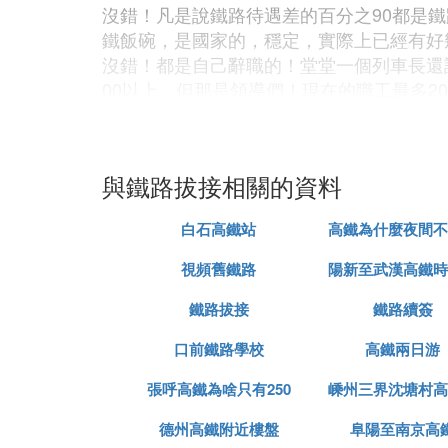
沒錯！凡是說鐵路待遇差的百分之90都是
鐵飯碗，是國家的，穩定，實際上已經有好
沒錯！都是自己辭職的！堂堂一個列車長還
00以上，但那是領導們！現在的職工最多2
至於你說接班，確實，在父母那一輩確實幫
6. 中國鐵路系統的上下關系是怎樣
與鐵路拔接相關的資料
鐵道部
白石高鐵站
高鐵為什麼夜間不
鐵路局
視頻舊鐵路
陽新至武漢高鐵時
站務段、機務段、電務段、客運段、貨運段
鐵路拔接
鐵路續簽
7. 鐵路乘務員好進嗎懂的 干過這行
口前鐵路學校
高鐵兩日游
目前來講花三四萬能進入鐵路系統真的算少
張呼高鐵為啥只有250
嵊州三界沈塘村高
8. 我國首例高鐵雙線撥接工程完
德州高鐵附近樓盤
阜陽至南京高