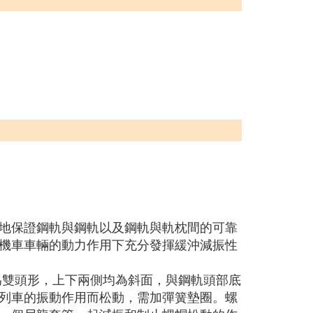
地保證鋼軌與鋼軌以及鋼軌與軌枕間的可靠
機車車輛的動力作用下充分發揮緩沖減振性
為雙頭形，上下兩側均為斜面，與鋼軌頭部底
列車的振動作用而松動，需加彈簧墊圈。螺