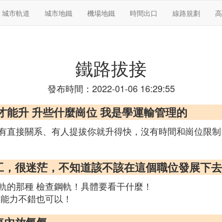
城市軌道
城市地鐵
機場地鐵
時間出口
線路規劃
高
鐵路拔接
發布時間：2022-01-06 16:29:55
才能升 升些什麼崗位 我是學運輸管理的
有直接關系、有人提拔你就升得快，沒有時間和崗位限制
職工，很迷茫，不知道該不該在這個職位發展下
軌的那種 檢查鋼軌！具體要看干什麼！
 能力不錯也可以！