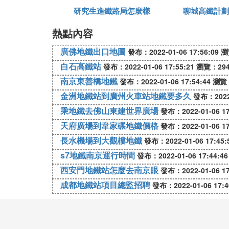
研究生進鐵路局怎麼樣
聊城高鐵計劃
隨著人們的生活逐漸提高，有很多的交通工
了重大的基礎。在最新的網路平台當中爆料
熱點內容
都是非常的期待和認可這樣的做法。
廣佛地鐵出口地圖
發布：2022-01-06 17:56:09
瀏
高鐵雙線拔接工程離不開每一個人的心血
白石高鐵站
發布：2022-01-06 17:55:21
瀏覽：29
希望人們都能夠合理地看待這種行為，這項
南京東善橋地鐵
發布：2022-01-06 17:54:44
瀏覽
難，他們也是需要突破這項工程當中的重重
路工程上的一個重大里程碑。
金洲地鐵站到廣州火車站地鐵要多久
發布：2022-
乘地鐵去佛山東建世界廣場
發布：2022-01-06 17
9. 鐵路的起道拔道改道調整軌縫
天府廣場到韋家碾地鐵價格
發布：2022-01-06 17
這些都屬於鐵路軌道工程，常規的搗固清篩
長水機場到大觀樓地鐵
發布：2022-01-06 17:45:
道、撥道、起道、落道都是對軌道的平面或
s7地鐵南京運行時間
發布：2022-01-06 17:44:46
的運輸需求。
西安門地鐵站怎麼去南京眼
發布：2022-01-06 17
成都地鐵站項目總監招聘
發布：2022-01-06 17:4
10. 我國首例高鐵雙線撥接工程完
我國首例高鐵雙線撥接工程完成，這一工程
一、開拓了高鐵撥接工程的里程碑；