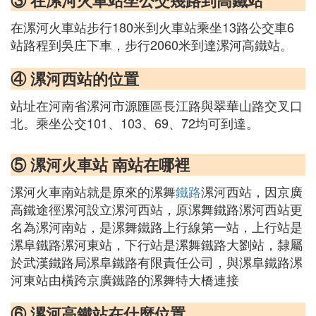
③ 在漯河火車站坐公交幾路到高鐵站
在漯河火車站步行180米到火車站乘坐13路公交車6
站路程到吳庄下車，步行2060米到達漯河高鐵站。
④ 漯河西站的位置
站址在河南省漯河市源匯區長江路與翠華山路交叉口
北。乘坐公交101、103、69、72均可到達。
⑤ 漯河火車站 南站在哪裡
漯河火車南站就是原來的漯舞
鐵路
漯河西站，因京廣
高鐵途徑漯河設立漯河西站，原漯舞鐵路漯河西站更
名為漯河南站，是漯舞鐵路上行線第一站，上行站是
漯阜鐵路漯河東站，下行站是漯舞鐵路大劉站，隸屬
於武漢鐵路局漯阜鐵路有限責任公司，與漯阜鐵路漯
河東站由橫跨京廣鐵路的漯舞特大橋連接
⑥ 漯河高鐵站在什麼位置