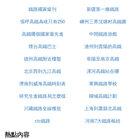
鐵路國家級刊
新疆第一條鐵路
買票
張呼高鐵為啥只有250
嵊州三界沈塘村高鐵圖
余票約342張
高鐵哪個國家最先進
中間鐵路游戲
⑧ 請問漯河的朋友，漯河高鐵和漯河火車
站是在一個地方嗎如果不在一個地方，高鐵
煙台高鐵巴士
滄州到貴陽的高鐵
離火車站有多遠
德州高鐵附近樓盤
阜陽至南京高鐵
不在一起，相距4公里，高鐵在西區，順著長江路一
北京西到九江高鐵
漯河高鐵站在哪
直往西走，過去107還有1.5公里的地方
濟南到威海高鐵時刻表
軍興鐵路學校
研究生進鐵路局怎麼樣
聊城高鐵計劃
川藏鐵路全線獲批
上海到蕭縣北高鐵
ctc鐵路
河南7大鐵路樞紐
熱點內容