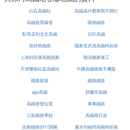
白石高鐵站
高鐵為什麼夜間不開行
二等座 ¥174.5
一等座 ¥279.5
高鐵股票爆發
陽簡鐵路
駐馬店到北京高鐵
石阡高鐵
武漢
視頻舊鐵路
陽新至武漢高鐵時刻表
D3004/D3001詳情收起
動車組
上海到安康高鐵規劃
贛深鐵路復工
天津哪個站是高鐵站
中國高鐵模擬手機版
始武漢
南京南
鐵路拔接
鐵路續簽
agv高鐵
舒蘭市高鐵
13:0816:48
高鐵座號位置
軍事鐵路
3小時40分
口前鐵路學校
高鐵兩日游
二等座 ¥167
吉衡鐵路2017調圖
麗水到福州高鐵時刻表
一等座 ¥200