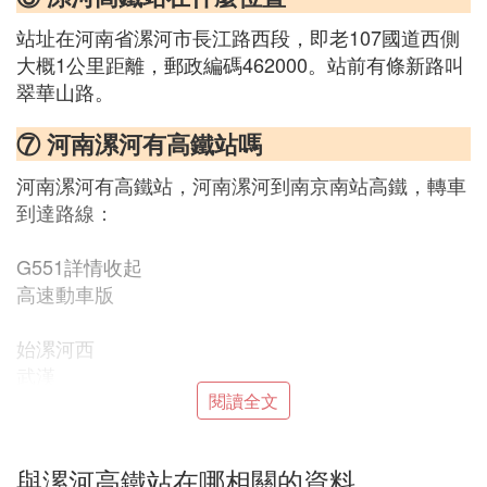
站址在河南省漯河市長江路西段，即老107國道西側
大概1公里距離，郵政編碼462000。站前有條新路叫
翠華山路。
⑦ 河南漯河有高鐵站嗎
河南漯河有高鐵站，河南漯河到南京南站高鐵，轉車
到達路線：
G551詳情收起
高速動車版
始漯河西
武漢
閱讀全文
08:1010:02
與漯河高鐵站在哪相關的資料
1小時權52分