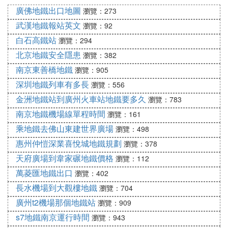
廣佛地鐵出口地圖
瀏覽：273
武漢地鐵報站英文
瀏覽：92
白石高鐵站
瀏覽：294
北京地鐵安全隱患
瀏覽：382
南京東善橋地鐵
瀏覽：905
深圳地鐵列車有多長
瀏覽：556
金洲地鐵站到廣州火車站地鐵要多久
瀏覽：783
南京地鐵機場線單程時間
瀏覽：161
乘地鐵去佛山東建世界廣場
瀏覽：498
惠州仲愷深業喜悅城地鐵規劃
瀏覽：378
天府廣場到韋家碾地鐵價格
瀏覽：112
萬菱匯地鐵出口
瀏覽：402
長水機場到大觀樓地鐵
瀏覽：704
廣州t2機場那個地鐵站
瀏覽：909
s7地鐵南京運行時間
瀏覽：943