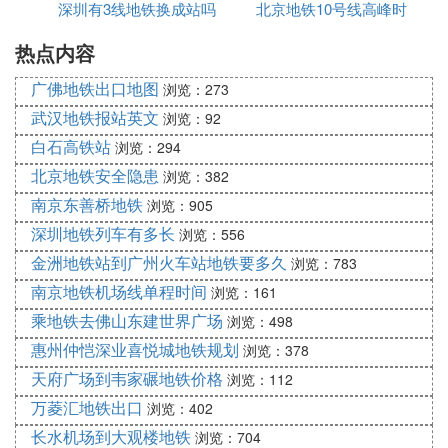
深圳有3线地铁换成站吗
北京地铁10号线高峰时
热点内容
段
广佛地铁出口地图
浏览：273
武汉地铁报站英文
浏览：92
白石高铁站
浏览：294
北京地铁安全隐患
浏览：382
南京东善桥地铁
浏览：905
深圳地铁列车有多长
浏览：556
金洲地铁站到广州火车站地铁要多久
浏览：783
南京地铁机场线单程时间
浏览：161
乘地铁去佛山东建世界广场
浏览：498
惠州仲恺深业喜悦城地铁规划
浏览：378
天府广场到韦家碾地铁价格
浏览：112
万菱汇地铁出口
浏览：402
长水机场到大观楼地铁
浏览：704