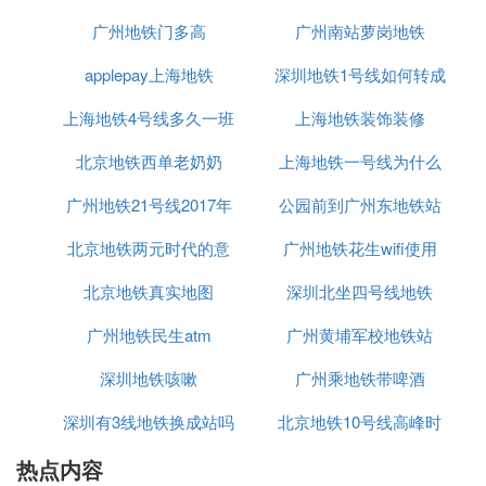
使用 Apple Pay需要在 iPhone 的“钱包”中创建一张新
广州地铁门多高
广州南站萝岗地铁
的交通卡。
applepay上海地铁
深圳地铁1号线如何转成
要在“钱包”中创建一张新的北京一卡通或上海交通卡
以配合 iPhone 使用，需要满足以下条件：
上海地铁4号线多久一班
上海地铁装饰装修
9号线
1.一台 iPhone 6、iPhone 6 Plus 或更新机型，设备
北京地铁西单老奶奶
上海地铁一号线为什么
上设置了面容 ID、触控 ID 或密码；
广州地铁21号线2017年
公园前到广州东地铁站
那么挤
2.已添加到“钱包”的一张中国银联借记卡；
北京地铁两元时代的意
开通
广州地铁花生wifi使用
3.iOS 11.3 或更高版本；
4.互联网连接；
北京地铁真实地图
义
深圳北坐四号线地铁
5.已登录 iCloud 的 Apple ID；
广州地铁民生atm
广州黄埔军校地铁站
6.设备的地区设置为中国大陆。
深圳地铁咳嗽
广州乘地铁带啤酒
Apple官网 Apple Pay
深圳有3线地铁换成站吗
北京地铁10号线高峰时
⑥ 苹果的apple pay中的上海公交卡可以在
热点内容
段