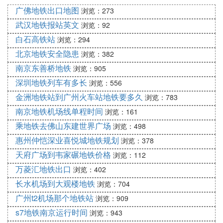
上海外苏州附近刷吗 因为听说上海公交卡
广佛地铁出口地图
浏览：273
在苏州是可以刷的
武汉地铁报站英文
浏览：92
不能，只能在上海当地使用。
白石高铁站
浏览：294
在上海，除了地铁公交之外，通用上海公共交通卡的
北京地铁安全隐患
浏览：382
磁悬浮、轮渡以及刚刚开通的APM 线，都可以使用
南京东善桥地铁
浏览：905
快捷交通卡。在北京，除了地铁之外，它还可以用来
深圳地铁列车有多长
浏览：556
坐公交。
金洲地铁站到广州火车站地铁要多久
浏览：783
此项服务自2018年3月30日起上线试运行。用户开通
南京地铁机场线单程时间
浏览：161
此功能时将收取20元的可退服务费。待试运行结束，
乘地铁去佛山东建世界广场
浏览：498
用户完成“上海交通卡”App实名认证后，“可退服务
惠州仲恺深业喜悦城地铁规划
浏览：378
费”将返还至用户的“上海交通卡”App账户。相关服务
天府广场到韦家碾地铁价格
浏览：112
政策的上线敬请关注“上海交通卡”App或Apple Pay服
万菱汇地铁出口
务信息的推送内容。
浏览：402
长水机场到大观楼地铁
浏览：704
(6)applepay上海地铁扩展阅读
广州t2机场那个地铁站
浏览：909
可以通过Apple Pay 来为这次开卡充值进行缴费了
s7地铁南京运行时间
浏览：943