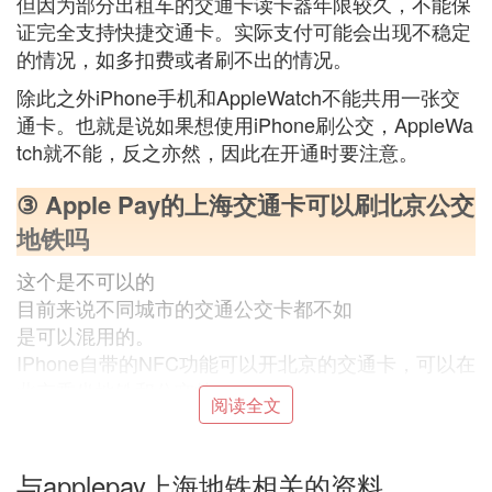
但因为部分出租车的交通卡读卡器年限较久，不能保
证完全支持快捷交通卡。实际支付可能会出现不稳定
的情况，如多扣费或者刷不出的情况。
除此之外iPhone手机和AppleWatch不能共用一张交
通卡。也就是说如果想使用iPhone刷公交，AppleWa
tch就不能，反之亦然，因此在开通时要注意。
③ Apple Pay的上海交通卡可以刷北京公交
地铁吗
这个是不可以的
目前来说不同城市的交通公交卡都不如
是可以混用的。
IPhone自带的NFC功能可以开北京的交通卡，可以在
北京乘坐地铁和公交的。
阅读全文
④ apple pay怎么坐地铁
与applepay上海地铁相关的资料
Applepay，乘坐地铁，你可以在你的卡包里面添加地