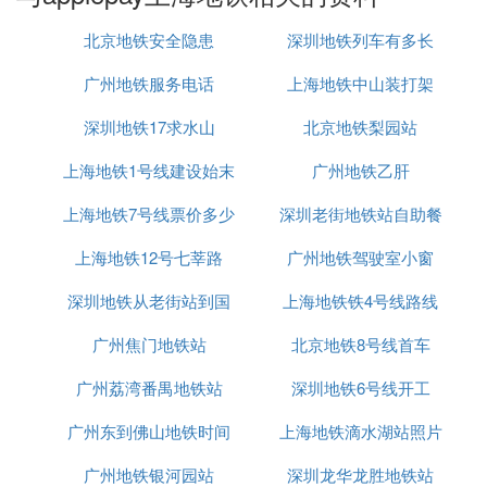
铁卡上地铁的时候刷一下就好
北京地铁安全隐患
深圳地铁列车有多长
⑤ apple pay地铁卡可以乘公交车吗
广州地铁服务电话
上海地铁中山装打架
可以，和刷公交卡的效果一样。
深圳地铁17求水山
北京地铁梨园站
现在无论是乘公车或搭地铁都更简单方便，只要拿起i
上海地铁1号线建设始末
广州地铁乙肝
Phone 或 AppleWatch，叮一声，就能通行了。
使用Apple Pay刷卡时，不需要手机接入互联网，也
上海地铁7号线票价多少
深圳老街地铁站自助餐
不需要点击进入APP，甚至无须唤醒显示屏，只要将i
上海地铁12号七莘路
广州地铁驾驶室小窗
Phone靠近有银联闪付标志的读卡器，并将手指放在
HOME键上验证指纹，即可进行支付。
深圳地铁从老街站到国
上海地铁铁4号线路线
也可以在iPhone 处于黑屏锁定状态时，轻点两下主
广州焦门地铁站
贸站怎么去
北京地铁8号线首车
屏幕按钮进入 Wallet，快速进行购买。如果交易终端
显示需要输入密码，还需要输入银行卡的交易密码。
广州荔湾番禺地铁站
深圳地铁6号线开工
只需一两秒钟就可以完成Apple Pay支付。
广州东到佛山地铁时间
上海地铁滴水湖站照片
(5)applepay上海地铁扩展阅读：
广州地铁银河园站
深圳龙华龙胜地铁站