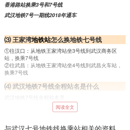
香港路站换乘3号和7号线
武汉地铁7号一期线2018年通车
⑶ 王家湾
地铁站
怎么换地铁七号线
①往汉口：从地铁王家湾站坐3号线到武汉商务区
站，换乘7号线
②往武昌：从地铁王家湾站坐4号线到武昌火车站，
换乘7号线
⑷ 武汉地铁7号线全程站名是什么
武汉地铁7号线全程站名是：
园博园北站、园博园站、常码头站、武汉商务区站、
阅读全文
王家墩东站、取水楼站、香港路站、三阳路站、徐家
棚站、湖北大学站、新河街站、螃蟹岬站、小东门
与武汉七号地铁线换乘站相关的资料
站；