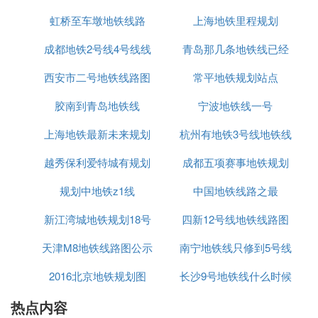
虹桥至车墩地铁线路
上海地铁里程规划
站点
武汉地铁7号线和11号线没有换乘车站的.
成都地铁2号线4号线线
青岛那几条地铁线已经
⑹ 7号线地铁转几号线可以到十里铺武汉地
西安市二号地铁线路图
路图最新
常平地铁规划站点
通车
铁
胶南到青岛地铁线
宁波地铁线一号
乘坐武汉地铁7号线，到武汉商务区站下车，换乘地
铁3号线，到王家湾站下车，换乘地铁4号线，到十里
上海地铁最新未来规划
杭州有地铁3号线地铁线
铺站下车。
越秀保利爱特城有规划
图
成都五项赛事地铁规划
路
⑺ 武汉地铁7号线换乘站点有哪些
规划中地铁z1线
地铁线吗
中国地铁线路之最
图
武汉轨道交通7号线一期站点起于东方马城，经王家
新江湾城地铁规划18号
四新12号线地铁线路图
墩，沿建设大道、澳门路，从三阳路过长江，然后折
向武昌火车站，沿恒安路、李纸路至终点野芷湖。
天津M8地铁线路图公示
线
南宁地铁线只修到5号线
设停车场、车辆段各1处。7号线一期线路全长30.85k
2016北京地铁规划图
长沙9号地铁线什么时候
m，全为地下线，共设车站19座。穿越了武汉市东西
热点内容
开通
湖区、江汉区、硚口区、江岸区、武昌区、洪山区等