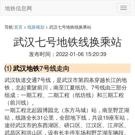
地铁信息网
切
换
导
航
导航:
首页
>
线路规划
> 武汉七号地铁线换乘站
武汉七号地铁线换乘站
发布时间：2022-01-06 15:20:39
⑴
武汉地铁
7号线走向
武汉轨道交通7号线，是武汉市第四条穿越长江的地
铁，北起黄陂前川，南至江夏纸坊。7号线由三部分
组成：一期工程、二期工程（纸坊线）和三期工程
（前川线）。
一期工程北起园博园北（东方马城）站，南至野芷湖
站，线路全长31公里，全部地下线，共设19座车站，
途径武汉市的东西湖区、硚口区、江汉区、江岸区、
武昌区和洪山区，设有长丰停车场和野芷湖车辆段。