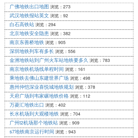
6个城区。计划2014年开工建设，2017年建成通车。
广佛地铁出口地图
浏览：273
武汉轨道交通7号线一期穿越汉口中心区、武昌中心
武汉地铁报站英文
浏览：92
区，经过金银湖新城组团、汉口和武昌滨江活动区及
白石高铁站
浏览：294
南湖组团，是贯穿长江两岸经济带的一条重要发展
北京地铁安全隐患
浏览：382
轴，也是衔接汉口武昌的一条重要客运交通走廊以及
南京东善桥地铁
浏览：905
主城过江通道，预计开通初期客流量将达63.8万人次/
日。
深圳地铁列车有多长
浏览：556
金洲地铁站到广州火车站地铁要多久
浏览：783
⑻ 武汉地铁7号线站点有哪些
南京地铁机场线单程时间
浏览：161
武汉轨道交通7号线一期站点起于东方马城，经王家
乘地铁去佛山东建世界广场
浏览：498
墩，沿建设大道、澳门版路，从三阳路权过长江，然
惠州仲恺深业喜悦城地铁规划
浏览：378
后折向武昌火车站，沿恒安路、李纸路至终点野芷
天府广场到韦家碾地铁价格
浏览：112
湖。
万菱汇地铁出口
浏览：402
长水机场到大观楼地铁
浏览：704
设停车场、车辆段各1处。7号线一期线路全长30.85k
广州t2机场那个地铁站
浏览：909
m，全为地下线，共设车站19座。穿越了武汉市东西
湖区、江汉区、硚口区、江岸区、武昌区、洪山区等
s7地铁南京运行时间
浏览：943