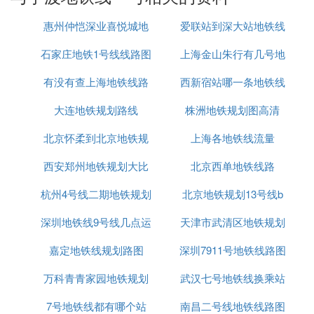
『肆』 宁波地铁1号线站点名有哪些
惠州仲恺深业喜悦城地
爱联站到深大站地铁线
宁波地铁一号目前已全线开通，有以下站点（双
石家庄地铁1号线线路图
铁规划
上海金山朱行有几号地
路图
向）：
有没有查上海地铁线路
西新宿站哪一条地铁线
铁线
霞浦、长江路、中河路、松花江路、大碶、邬隘、宝
幢、五乡、邱隘、东环南路、盛莫路、福庆北路、海
大连地铁规划路线
拥堵
株洲地铁规划图高清
晏北路、世纪大道、福明路、樱花公园、舟孟北路、
江厦桥东、东门口(天一广场)、鼓楼、西门口、大卿
北京怀柔到北京地铁规
上海各地铁线流量
桥、泽民、望春桥、徐家漕长乐、芦港、梁祝、高
西安郑州地铁规划大比
划
北京西单地铁线路
桥、高桥西。
杭州4号线二期地铁规划
拼
北京地铁规划13号线b
建设历程：
深圳地铁线9号线几点运
天津市武清区地铁规划
2008年6月28日，宁波轨道交通1号线试验段（福庆
北路站）开工。同年12月，宁波轨道交通1号线一期
嘉定地铁线规划路图
行
深圳7911号地铁线路图
工程可行性研究报告得到国家发改委批复。
万科青青家园地铁规划
武汉七号地铁线换乘站
2009年6月26日，宁波轨道交通1号线一期工程全面
开工。9月17日 宁波轨道交通1号线最复杂站点鼓楼
7号地铁线都有哪个站
南昌二号线地铁线路图