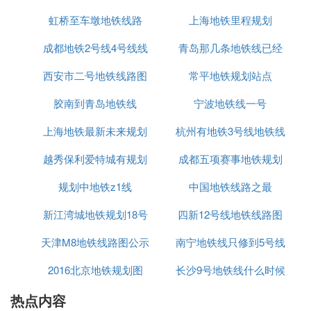
站开工，一期正式站名确定。
虹桥至车墩地铁线路
上海地铁里程规划
站点
2010年8月20日，福明路站-世纪大道站区间开始盾构
成都地铁2号线4号线线
青岛那几条地铁线已经
作业。这是宁波轨道交通首个开展盾构作业的区间。
10月29日，福明路站-世纪大道站右线隧道贯通。这
西安市二号地铁线路图
路图最新
常平地铁规划站点
通车
是宁波轨道交通第一个贯通的隧道。
胶南到青岛地铁线
宁波地铁线一号
2011年3月16日，宁波轨道交通1号线二期通过环境
保护部初审。9月10日，高桥西站开钻，宁波轨道交
上海地铁最新未来规划
杭州有地铁3号线地铁线
通1号线高架段正式开始建设。12月6日，望春桥站主
越秀保利爱特城有规划
图
成都五项赛事地铁规划
路
体结构封顶，宁波轨道交通1号线一期所有地下车站
完成主体结构建设。
规划中地铁z1线
地铁线吗
中国地铁线路之最
图
2018年1月2日起，宁波轨道交通1号线执行新版运行
新江湾城地铁规划18号
四新12号线地铁线路图
时刻表，调整行车间隔，提高列车速度。
天津M8地铁线路图公示
线
南宁地铁线只修到5号线
2018年9月22日，宁波轨道交通腾讯乘车码正式上
线。同日，宁波全市启动轨道公交90分钟优惠换乘惠
2016北京地铁规划图
长沙9号地铁线什么时候
民举措。
热点内容
开通