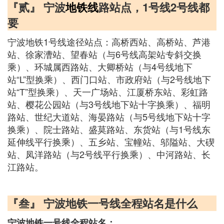
『贰』 宁波
地铁线
路站点，1号线2号线都
要
宁波地铁1号线途径站点：高桥西站、高桥站、芦港
站、徐家漕站、望春站（与6号线高架站专斜交换
乘）、环城属西路站、大卿桥站（与4号线地下
站“L”型换乘）、西门口站、市政府站（与2号线地下
站“T”型换乘）、天一广场站、江厦桥东站、彩虹路
站、樱花公园站（与3号线地下站十字换乘）、福明
路站、世纪大道站、海晏路站（与5号线地下站十字
换乘）、院士路站、盛莫路站、东货站（与1号线东
延伸线平行换乘）、五乡站、宝幢站、邬隘站、大碶
站、凤洋路站（与2号线平行换乘）、中河路站、长
江路站。
『叁』 宁波地铁一号线全程站名是什么
宁波地铁一号线全程站名：