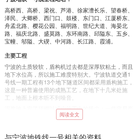
高桥西、高桥、梁祝、芦港、徐家漕长乐、望春桥、
泽民、大卿桥、西门口、鼓楼、东门口、江厦桥东、
舟孟北路、樱花公园、福明路、世纪大道、海晏北
路、福庆北路、盛莫路、东环南路、邱隘东、五乡、
宝幢、邬隘、大碶、中河路、长江路、霞浦。
主要工程
宁波的土质较软，盾构机过去都是深厚软粘土，而且
地下水位高，所以施工难度特别大。宁波轨道交通1
号线一期工程有13个地下隧道区间都采用盾构施工，
这是一种普遍使用的成熟工艺，在地下十几米处施
工，地面上根本听不到噪音。
泥浆池上安了顶棚以减少施工中的扬尘；一些容易产
阅读全文
生噪声的小型机械都装有防护罩，装运泥土和混凝土
的大型车辆出施工区域前都要进行清洗，不把泥巴带
出工地。
与宁波地铁线一号相关的资料