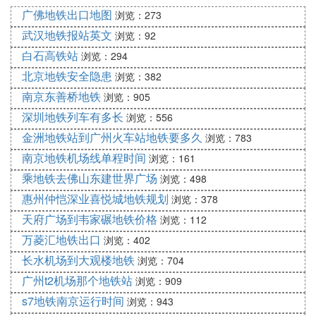
『伍』 宁波地铁一号线最早几点开
广佛地铁出口地图
浏览：273
武汉地铁报站英文
浏览：92
『陆』 宁波轨道交通1号线的国家标准
白石高铁站
浏览：294
北京地铁安全隐患
浏览：382
宁波轨道交通采用国家地铁标准B2型车（依据中等流
南京东善桥地铁
浏览：905
量），车辆采用接触网受电方式，有6节编组，采用
深圳地铁列车有多长
浏览：556
四动二拖的方式，每趟车可载1280人。
金洲地铁站到广州火车站地铁要多久
浏览：783
南京地铁机场线单程时间
浏览：161
宁波轨道交通1号线设计的最大运能可以达到每小时4
乘地铁去佛山东建世界广场
浏览：498
至5万人。建成通车后，乘客可以清晰地使用行动电
惠州仲恺深业喜悦城地铁规划
浏览：378
话。
天府广场到韦家碾地铁价格
浏览：112
此外，宁波轨道交通车站均设置自动售检票系统，同
万菱汇地铁出口
浏览：402
时还设置了人工售票系统，方便乘客购票和验票，各
条线路之间均为站内直接换乘，与其他交通方式的换
长水机场到大观楼地铁
浏览：704
乘，都进行了充分的衔接设计。
广州t2机场那个地铁站
浏览：909
s7地铁南京运行时间
浏览：943