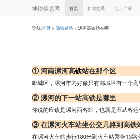
地铁信息网
首页
轨道交通
北上广深
导航:
首页
>
高铁铁路
> 漯河高铁站在哪
① 河南漯河
高铁
站在那个区
郾城区，漯河市内好像只有郾城区有一个高
② 漯河的下一站高铁是哪里
你说的应该是漯河西客站，也就是石武客运
③ 在漯河火车站坐公交几路到高铁
在漯河火车站步行180米到火车站乘坐13路