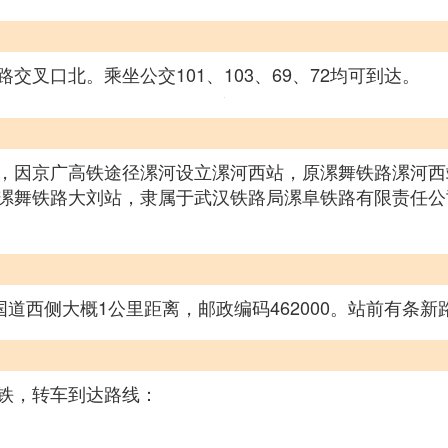
叉口北。乘坐公交101、103、69、72均可到达。
，因京广高铁途径漯河设立漯河西站，原漯舞铁路漯河西
漯舞铁路大刘站，隶属于武汉铁路局漯阜铁路有限责任公
国道西侧大概1公里距离，邮政编码462000。站前有条
铁，转车到达路线：