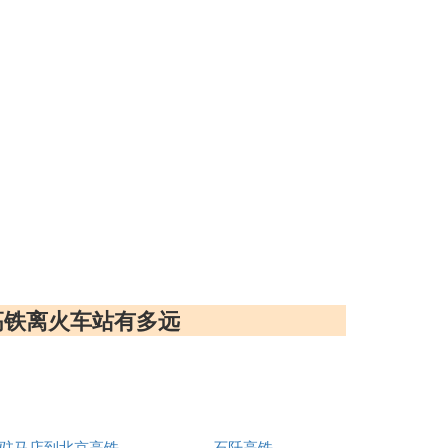
高铁离火车站有多远
驻马店到北京高铁
石阡高铁