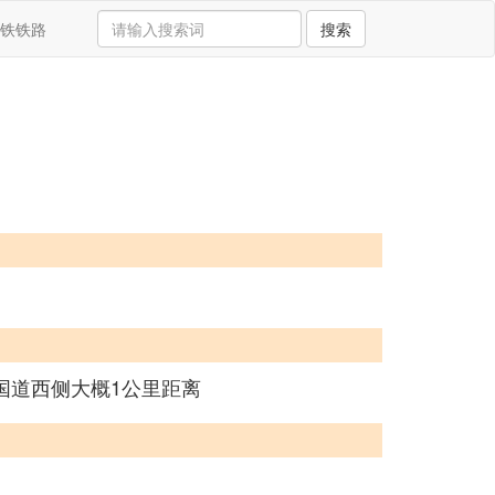
铁铁路
搜索
国道西侧大概1公里距离
。