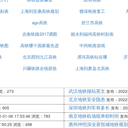
刻表
上海到安康高铁规划
赣深铁路复工
agv高铁
舒兰市高铁
吉衡铁路2017调图
丽水到福州高铁时刻表
铁图
高铁哪个国家最先进
中间铁路游戏
铁
北京西到九江高铁
漯河高铁站在哪
济
川藏铁路全线获批
上海到萧县北高铁
武汉地铁报站英文
览：273
发布：2022-0
北京地铁安全隐患
发布：2022-0
深圳地铁列车有多长
905
发布：2022
南京地铁机场线单程时间
01-06 17:53:46
浏览：783
发布：
惠州仲恺深业喜悦城地铁规划
:50:25
浏览：498