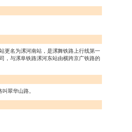
站更名为漯河南站，是漯舞铁路上行线第一
司，与漯阜铁路漯河东站由横跨京广铁路的
新路叫翠华山路。