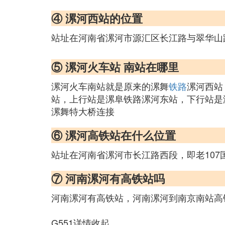
④ 漯河西站的位置
站址在河南省漯河市源汇区长江路与翠华山路交
⑤ 漯河火车站 南站在哪里
漯河火车南站就是原来的漯舞
铁路
漯河西站
站，上行站是漯阜铁路漯河东站，下行站是
漯舞特大桥连接
⑥ 漯河高铁站在什么位置
站址在河南省漯河市长江路西段，即老107
⑦ 河南漯河有高铁站吗
河南漯河有高铁站，河南漯河到南京南站高
G551详情收起