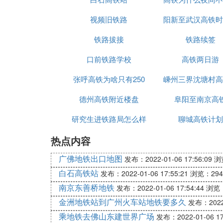
视频旧铁路
阳新至武汉高铁时
铁路拔接
铁路续签
口前铁路学校
高铁两日游
张呼高铁为啥只有250
嵊州三界沈塘村高
德州高铁附近楼盘
阜阳至南京高
研究生进铁路局怎么样
聊城高铁计划
热点内容
广佛地铁出口地图
发布：2022-01-06 17:56:09
浏
白石高铁站
发布：2022-01-06 17:55:21
浏览：294
南京东善桥地铁
发布：2022-01-06 17:54:44
浏览：
金洲地铁站到广州火车站地铁要多久
发布：2022-
乘地铁去佛山东建世界广场
发布：2022-01-06 17