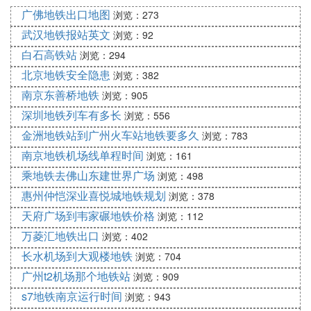
广佛地铁出口地图
浏览：273
武汉地铁报站英文
浏览：92
白石高铁站
浏览：294
北京地铁安全隐患
浏览：382
南京东善桥地铁
浏览：905
深圳地铁列车有多长
浏览：556
金洲地铁站到广州火车站地铁要多久
浏览：783
南京地铁机场线单程时间
浏览：161
乘地铁去佛山东建世界广场
浏览：498
惠州仲恺深业喜悦城地铁规划
浏览：378
天府广场到韦家碾地铁价格
浏览：112
万菱汇地铁出口
浏览：402
长水机场到大观楼地铁
浏览：704
广州t2机场那个地铁站
浏览：909
s7地铁南京运行时间
浏览：943