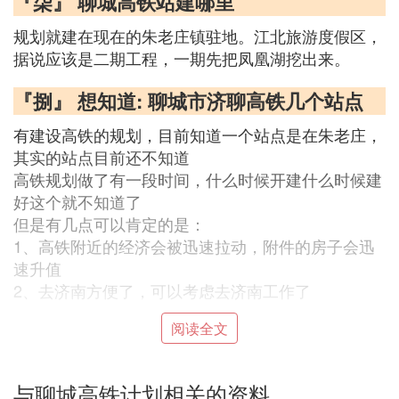
『柒』 聊城高铁站建哪里
规划就建在现在的朱老庄镇驻地。江北旅游度假区，
据说应该是二期工程，一期先把凤凰湖挖出来。
『捌』 想知道: 聊城市济聊高铁几个站点
有建设高铁的规划，目前知道一个站点是在朱老庄，
其实的站点目前还不知道
高铁规划做了有一段时间，什么时候开建什么时候建
好这个就不知道了
但是有几点可以肯定的是：
1、高铁附近的经济会被迅速拉动，附件的房子会迅
速升值
2、去济南方便了，可以考虑去济南工作了
阅读全文
『玖』 山东聊城开通高铁后的经济发展如
何呢
与聊城高铁计划相关的资料