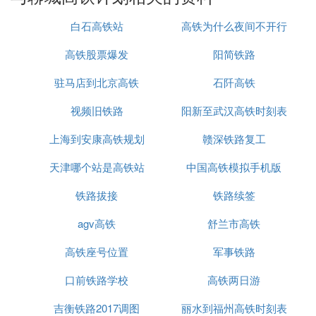
另外聊城一直以来都有中国北方威尼斯的美誉，等到
交通网络完善以后，还能促进旅游业的发展，非常适
白石高铁站
高铁为什么夜间不开行
合过去参观游览。同时观赏完各种美景之后，还能去
高铁股票爆发
阳简铁路
品尝各种不同的美食，价格合理，消费不是很高，吃
完之后让人欲罢不能。现在聊城往全方面发展，相信
驻马店到北京高铁
石阡高铁
不用多久时间它就能崛起，带来更大的惊喜。对于山
东这座城市发达了，迎来投资365亿高铁，未来发展
视频旧铁路
阳新至武汉高铁时刻表
前途一片光明，不知你对这座城市有什么看法？是否
上海到安康高铁规划
赣深铁路复工
期待能够早日开放？
天津哪个站是高铁站
中国高铁模拟手机版
『拾』 聊城通高铁了没
铁路拔接
铁路续签
通个毛线，自己网上查询一下有高铁或动车吗，别光
吹牛逼
agv高铁
舒兰市高铁
高铁座号位置
军事铁路
口前铁路学校
高铁两日游
吉衡铁路2017调图
丽水到福州高铁时刻表