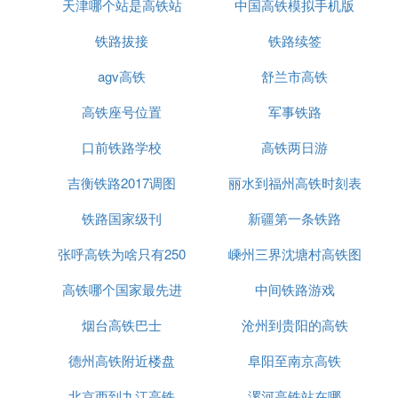
天津哪个站是高铁站
中国高铁模拟手机版
铁路拔接
铁路续签
agv高铁
舒兰市高铁
高铁座号位置
军事铁路
口前铁路学校
高铁两日游
吉衡铁路2017调图
丽水到福州高铁时刻表
铁路国家级刊
新疆第一条铁路
张呼高铁为啥只有250
嵊州三界沈塘村高铁图
高铁哪个国家最先进
中间铁路游戏
烟台高铁巴士
沧州到贵阳的高铁
德州高铁附近楼盘
阜阳至南京高铁
北京西到九江高铁
漯河高铁站在哪