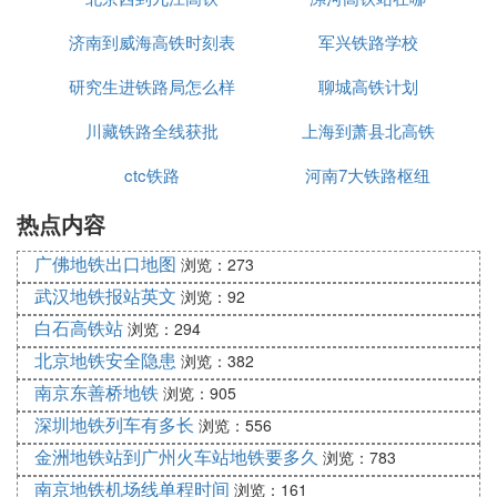
济南到威海高铁时刻表
军兴铁路学校
研究生进铁路局怎么样
聊城高铁计划
川藏铁路全线获批
上海到萧县北高铁
ctc铁路
河南7大铁路枢纽
热点内容
广佛地铁出口地图
浏览：273
武汉地铁报站英文
浏览：92
白石高铁站
浏览：294
北京地铁安全隐患
浏览：382
南京东善桥地铁
浏览：905
深圳地铁列车有多长
浏览：556
金洲地铁站到广州火车站地铁要多久
浏览：783
南京地铁机场线单程时间
浏览：161