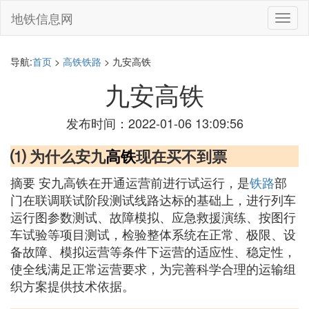
地铁信息网
切
换
导
航
导航:
首页
>
高铁铁路
> 九安高铁
九安高铁
发布时间：2022-01-06 13:09:56
⑴ 为什么安九
高铁
现在买不到票
摘要 安九高铁在开通运营前进行试运行，是
铁路
部
门在联调联试阶段测试线路达标的基础上，进行列车
运行图参数测试、故障模拟、应急救援演练、按图行
车试验等项目测试，检验整体系统在正常、极限、设
备故障、模拟运营等条件下运营的适应性、稳定性，
使全线满足正常运营要求，为完善科学合理的运输组
织方案提供技术依据。