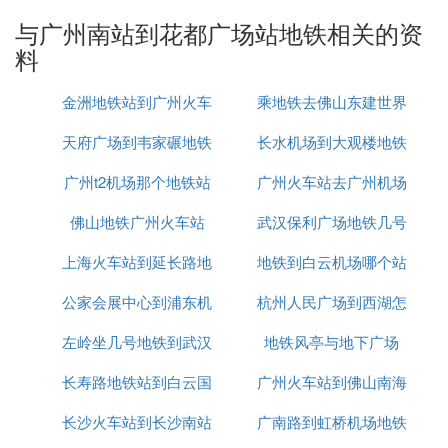
2小时25分钟|55.8公里|步行1.1公里
与广州南站到花都广场站地铁相关的资
料
309a路→广275路→705路
2小时53分钟|56.5公里|步行1.6公里
金洲地铁站到广州火车
乘地铁去佛山东建世界
309a路→广275a路→705路
天府广场到韦家碾地铁
站地铁要多久
长水机场到大观楼地铁
广场
2小时52分钟|56.4公里|步行1.6公里
广州t2机场那个地铁站
价格
广州火车站去广州机场
309a路→71路→705路
佛山地铁广州火车站
武汉保利广场地铁几号
地铁
2小时59分钟|54.0公里|步行2.4公里
打车费用: 169元(按驾车的最短路程计算)
上海火车站到延长路地
地铁到白云机场哪个站
线
公家会展中心到浦东机
铁
杭州人民广场到西湖怎
下车
⑤ 广州南到花都阳光广场地铁
左岭坐几号地铁到武汉
场地铁
地铁风亭与地下广场
么坐地铁
广州南到花都阳光广场，
可从广州南站上车，
长寿路地铁站到白云国
火车站
广州火车站到佛山南海
地铁2号线（嘉禾望岗方向）
长沙火车站到长沙南站
际机场
广南路到虹桥机场地铁
地铁
在嘉禾望岗站换乘地铁3号线北延段(机场北（2号航