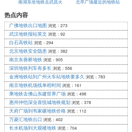
3、乘坐地铁9号线,经过4站, 到达花都广场站
南湖东坐地铁去武昌火
有多远
北亭广场最近的地铁站
站
⑦ 从广州南站怎样搭车去花都区花都广场
热点内容
车站
在广州南站开始搭地铁。广州南站是2号线嘛，就一
广佛地铁出口地图
浏览：273
直搭，不用转线。搭回到嘉禾望岗站转乘答3号线北
武汉地铁报站英文
浏览：92
延段(2站)搭到人和站。从人和站的B出口出来左转有
白石高铁站
浏览：294
公交车站台。搭701或者701A或者70这三路到钻石花
北京地铁安全隐患
浏览：382
园站。下车后直走到一个交通路口。然后左转。走大
南京东善桥地铁
浏览：905
概几百米就到啦~~
深圳地铁列车有多长
浏览：556
⑧ 广州南站到花都怎么走
金洲地铁站到广州火车站地铁要多久
浏览：783
南京地铁机场线单程时间
浏览：161
1、在广州南站地铁站坐2号线到广州火车站落步行到
乘地铁去佛山东建世界广场
浏览：498
广州市客运站转到花都的班车2、在广州南站地铁站
坐2号线到嘉禾望岗站转3号线到人和地铁站B出入口
惠州仲恺深业喜悦城地铁规划
浏览：378
步行到人和墟站转701、701A、花都1路车但吾知你
天府广场到韦家碾地铁价格
浏览：112
要到花都边度？
万菱汇地铁出口
浏览：402
长水机场到大观楼地铁
浏览：704
⑨ 广州南站到花都广场地铁怎么坐