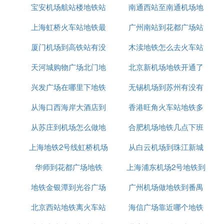
站楼)方向），
宝安机场航站楼地铁站
地铁时间表
南通西站至南通机场地
站
在人和站（B口出）下车，
步行310米，
上海虹桥火车站地铁最
广州南站到花都广场站
铁
在人和墟站乘坐701路，
厦门机场到高铁站有没
迟几点
木渎地铁怎么去火车站
地铁
在公安XX大厅站换乘花93路，
在振兴村站下车，
天河城购物广场北门地
有地铁
北京新机场地铁开通了
步行330米，
兴发广场在哪里下地铁
铁站
无锡机场到苏州有没有
吗
到达阳光广场。
从海口西海岸大酒店到
香港旺角火车站地铁多
地铁
⑥ 从广州南站到花都广场怎么坐公交车，
最快需要多久
从苏庄到机场怎么做地
机场有地铁吗
合肥机场地铁几点下班
少钱
公交线路来：地铁源2号线 → 地铁3号线北延段 → 地
上海地铁2号线虹桥机场
铁站
从白云机场到珠江新城
铁9号线，全程约55.1公里
华师到花都广场地铁
几点钟是末班车
上海浦东机场2号地铁到
坐几号地铁
1、从广州南站乘坐地铁2号线,经过23站, 到达嘉禾望
地铁金银潭到光谷广场
广州机场做地铁到番禺
虹桥火车站
岗站
2、乘坐地铁3号线北延段,经过3站, 到达高增站
北京西站地铁离火车站
海信广场靠近哪个地铁