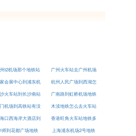
机场。
州t2机场那个地铁站
广州火车站去广州机场
经过50分钟即可直达西安咸阳国际机场2号航
家会展中心到浦东机
杭州人民广场到西湖怎
地铁
，经过50分钟即可直达西安咸阳国际机场2
沙火车站到长沙南站
场地铁
广南路到虹桥机场地铁
么坐地铁
门机场到高铁站有没
地铁时间表
木渎地铁怎么去火车站
站
海口西海岸大酒店到
有地铁
香港旺角火车站地铁多
华师到花都广场地铁
机场有地铁吗
上海浦东机场2号地铁
少钱