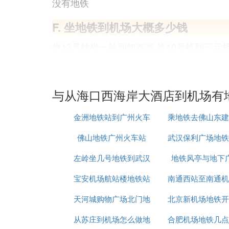
没有地铁
F. 坐地铁到机场大概多少钱
坐13号线坐一站到知春路,换10号线到三元
票价:13换10号线通票2元,机场快轨25元.
G. 西安到咸阳机场有直达地铁么
与从海口西海岸大酒店到机场有
没有直达的地铁，要坐地铁的话需要换乘，
金洲地铁站到广州火车
乘地铁去佛山东建
方案一（可直达）：首先从西安北站出发，步
站楼。（27元）
佛山地铁广州火车站
站地铁要多久
武汉保利广场地铁
广场
方案二（可乘坐地铁）：如果要坐地铁的话
左岭坐几号地铁到武汉
地铁风亭与地下
线
号航站楼。（10元起）
宝安机场航站楼地铁站
火车站
南通西站至南通机
(7)从海口西海岸大酒店到机场有地铁吗扩
天河城购物广场北门地
北京新机场地铁开
铁
具体路线介绍
从苏庄到机场怎么做地
铁站
合肥机场地铁几点
吗
公交线路：地铁1号线→机场大巴高新区线，