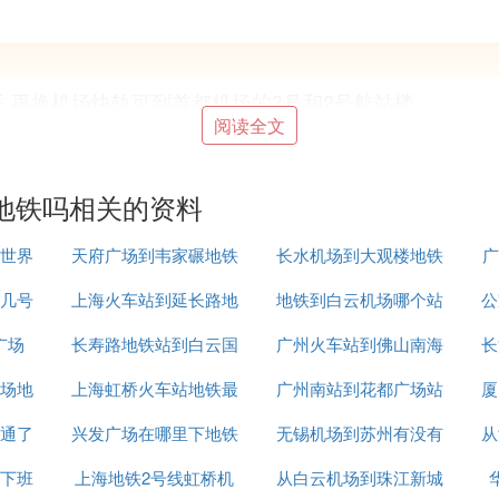
桥,再换机场快轨可到首都机场的3号和2号航站楼
阅读全文
地铁吗相关的资料
但是有西安直达咸阳的大巴车。大约2个小时能抵达咸阳
世界
天府广场到韦家碾地铁
长水机场到大观楼地铁
广
行大概241米到达火车西安北站乘坐机场大巴客栈线，
几号
上海火车站到延长路地
价格
地铁到白云机场哪个站
公
，就乘坐1号线到达汉城路站，D口出乘坐机场大巴客栈线
广场
长寿路地铁站到白云国
铁
广州火车站到佛山南海
下车
长
场地
上海虹桥火车站地铁最
际机场
广州南站到花都广场站
地铁
厦
展阅读：
通了
兴发广场在哪里下地铁
迟几点
无锡机场到苏州有没有
地铁
从
下班
上海地铁2号线虹桥机
从白云机场到珠江新城
地铁
全程约37．1公里