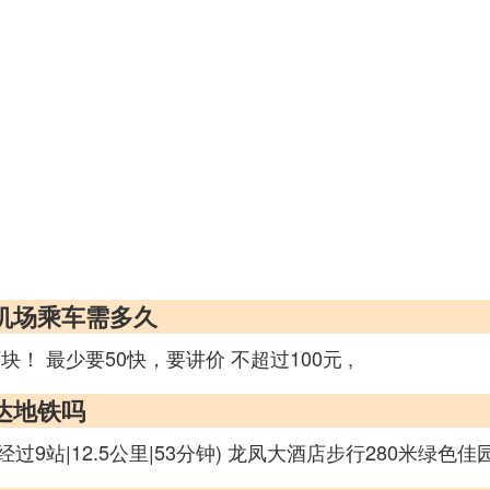
兰机场乘车需多久
 最少要50快，要讲价 不超过100元 ,
达地铁吗
站|12.5公里|53分钟) 龙凤大酒店步行280米绿色佳园37