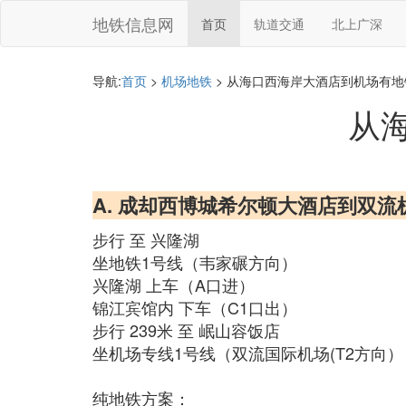
地铁信息网
首页
轨道交通
北上广深
导航:
首页
>
机场地铁
> 从海口西海岸大酒店到机场有地
从
A. 成却西博城希尔顿大酒店到双
步行 至 兴隆湖
坐地铁1号线（韦家碾方向）
兴隆湖 上车（A口进）
锦江宾馆内 下车（C1口出）
步行 239米 至 岷山容饭店
坐机场专线1号线（双流国际机场(T2方向）
纯地铁方案：