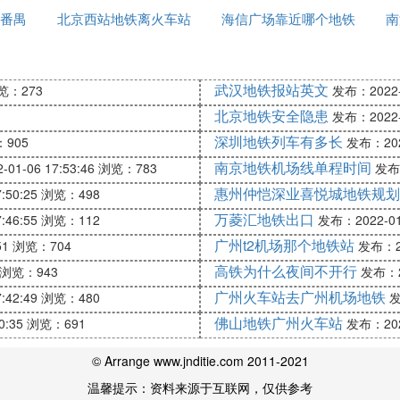
番禺
北京西站地铁离火车站
场几点钟是末班车
海信广场靠近哪个地铁
坐几号地铁
南
站
有多远
站
武汉地铁报站英文
览：273
发布：2022-0
西安咸阳国际机场2号航站楼站
北京地铁安全隐患
发布：2022-0
深圳地铁列车有多长
905
发布：2022
南京地铁机场线单程时间
01-06 17:53:46
浏览：783
发布：
么走
惠州仲恺深业喜悦城地铁规划
:50:25
浏览：498
万菱汇地铁出口
:46:55
浏览：112
发布：2022-01-
28.8公里
广州t2机场那个地铁站
51
浏览：704
发布：20
道同济医院站回
高铁为什么夜间不开行
浏览：943
发布：20
青年路站（也可乘坐720路、208路）
广州火车站去广州机场地铁
:42:49
浏览：480
发
佛山地铁广州火车站
0:35
浏览：691
发布：2022
河机场站
© Arrange www.jnditie.com 2011-2021
温馨提示：资料来源于互联网，仅供参考