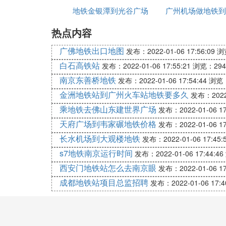
地铁金银潭到光谷广场
铁站
广州机场做地铁到
1、从西安市步行约930米，到达北大街站
2、乘坐地铁1号线，经过5站，到达汉城路
热点内容
3、步行约560米，到达城西客运站
广佛地铁出口地图
发布：2022-01-06 17:56:09
浏
4、乘坐机场大巴高新区线，经过1站，到达
白石高铁站
发布：2022-01-06 17:55:21
浏览：294
南京东善桥地铁
发布：2022-01-06 17:54:44
浏览：
5、步行约730米，到达咸阳国际机场
金洲地铁站到广州火车站地铁要多久
发布：2022-
H. 亚洲大酒店到天河机场坐地铁怎
乘地铁去佛山东建世界广场
发布：2022-01-06 17
天府广场到韦家碾地铁价格
发布：2022-01-06 17
公交线路：621路 → 轨道交通2号线，全程约
长水机场到大观楼地铁
发布：2022-01-06 17:45:
1、从亚洲大酒店步行约180米,到达解放大
s7地铁南京运行时间
发布：2022-01-06 17:44:46
2、乘坐621路,经过答2站, 到达青年路地铁
西安门地铁站怎么去南京眼
发布：2022-01-06 17
3、步行约200米,到达青年路站
成都地铁站项目总监招聘
发布：2022-01-06 17:4
4、乘坐轨道交通2号线,经过13站, 到达天
5、步行约460米,到达武汉天河国际机场