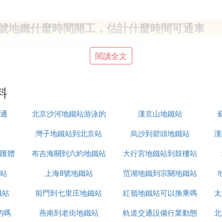
1號地鐵什麼時間開工，估計什麼時間可通車
沒有動靜 崑山政府網還沒有公布具體時間 ！
閱讀全文
通出行結構，並為蘇州市第三輪軌道交通建設規劃編制提
通S1線崑山段工程預可行性研究》的編制工作，主要內
、行車組織與運營管理、土建工程方案研究、車輛基地選
料
蘇州城市軌道交通3號線夷亭路站引出，經蘇州工業園區
陸家，再向東與上海軌道11號線花橋站換乘。蘇州市域軌
通
北京沙河地鐵站游泳的
漢京山地鐵站
站間距1.38公里。S1線設置車輛段和停車場各一處，
橋開發區312國道以北、滬寧高速公路以南，沿滬大道以
灣子地鐵站到北京站
地兒
烏沙到碧頭地鐵站
漢
軌道交通第三輪建設規劃支撐性文件上報。下階段，蘇州
匯體
布吉海關到六約地鐵站
大行宮地鐵站到鼓樓站
計等相關工作。
納入蘇州軌道交通第三輪建設規劃，並正在報送江蘇省發
酒店
站
上海8號地鐵站
范湖地鐵到宗關地鐵站
公室，負責此項工作，建設時間尚未確定，主要取決於報
鐵站
前門到七里庄地鐵站
紅嶺地鐵站可以換乘嗎
太
的嗎
燕南到老街地鐵站
軌道交通設備行業動態
北
設