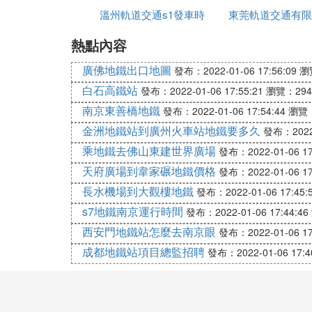
溫州軌道交通s1發車時
東莞軌道交通有限
蘇州市域S1線，在「很久以前」的規劃中
線去往花橋，與上海11號線對接。——這
熱點內容
間
副胡文偉
從今日蘇州園區的公示稿來看，蘇州市域S
廣佛地鐵出口地圖
發布：2022-01-06 17:56:09
瀏
線實現。
白石高鐵站
說明：
發布：2022-01-06 17:55:21
瀏覽：294
1.圖中紫色虛線為「蘇州市域S1線」（沒
南京東善橋地鐵
發布：2022-01-06 17:54:44
瀏覽：
2.橙色實線為「崑山軌道交通2號線」（有
金洲地鐵站到廣州火車站地鐵要多久
發布：2022-
於崑山軌交2號線的主題報道；
乘地鐵去佛山東建世界廣場
發布：2022-01-06 17
3.紅色實線為「崑山軌道交通1號線」（20
天府廣場到韋家碾地鐵價格
發布：2022-01-06 17
4.此圖的製作，基本根據崑山市規劃局的
長水機場到大觀樓地鐵
發布：2022-01-06 17:45:
正在建設的上海軌道交通11號線主線從嘉定
s7地鐵南京運行時間
011年建成通車。軌道交通11號線的嘉定
發布：2022-01-06 17:44:46
會主任黃融透露，上海軌道交通正在籌劃與江蘇
西安門地鐵站怎麼去南京眼
發布：2022-01-06 17
無錫碩放機場；另外2條市域S1線和市域S
成都地鐵站項目總監招聘
發布：2022-01-06 17:4
主線經太倉與上海市域軌道R3線在嘉定相接
上海市域軌道地鐵2號線在青浦相連接。
未來長三角交通一體化將包括鐵路、公路、