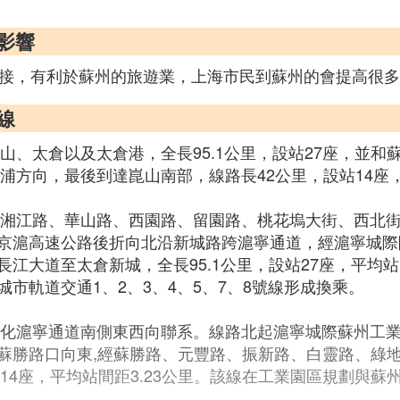
影響
對接，有利於蘇州的旅遊業，上海市民到蘇州的會提高很多
線
、太倉以及太倉港，全長95.1公里，設站27座，並和蘇
浦方向，最後到達崑山南部，線路長42公里，設站14座
、湘江路、華山路、西園路、留園路、桃花塢大街、西北
京滬高速公路後折向北沿新城路跨滬寧通道，經滬寧城際
江大道至太倉新城，全長95.1公里，設站27座，平均站
市軌道交通1、2、3、4、5、7、8號線形成換乘。
強化滬寧通道南側東西向聯系。線路北起滬寧城際蘇州工業
蘇勝路口向東,經蘇勝路、元豐路、振新路、白靈路、綠
14座，平均站間距3.23公里。該線在工業園區規劃與蘇