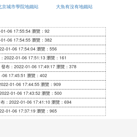
北京城市學院地鐵站
最近
大魚有沒有地鐵站
線原本走向是太倉，但是經過崑山前進路，南
往花橋與上海11號線對接則將另外通過S2
1-06 17:55:54
瀏覽：92
1-06 17:54:55
瀏覽：382
-01-06 17:54:04
瀏覽：556
中未畫全線路，敬請期待崑山搜房網下一期關
2022-01-06 17:51:13
瀏覽：161
發布：2022-01-06 17:49:17
瀏覽：378
台）。
06 17:45:51
瀏覽：402
22-01-06 17:44:55
瀏覽：909
亭汽車城。工程2012年開工建設，計劃2
花橋零距離，日前，上海市城鄉建設和交通委員
22-01-06 17:43:52
瀏覽：500
》中也提到，蘇州將建3條市域軌道，1條通往
布：2022-01-06 17:41:10
瀏覽：694
際鐵路園區唯亭站往東經過崑山後分為兩支，
-01-06 17:37:19
瀏覽：965
S2B線將經蘇嘉城際軌道吳江松陵站往東與
步完善，未來跨省連通必將是大勢所趨。