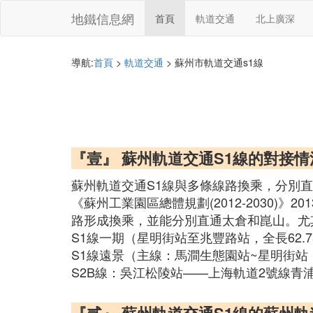
地鐵信息網
首頁
軌道交通
北上廣深
導航:
首頁
>
軌道交通
> 蘇州市軌道交通s1線
『壹』 蘇州軌道交通S1線的對接情
蘇州軌道交通S1線與多條線路換乘，分別直
《蘇州工業園區總體規劃(2012-2030)
路形成換乘，並能分別直通太倉和崑山。尤
S1線一期（星明街站至兆豐路站，全長62.75
S1線遠景（主線：馬澗生態園站~星明街站，
S2B線：吳江松陵站——上海軌道2號線青浦