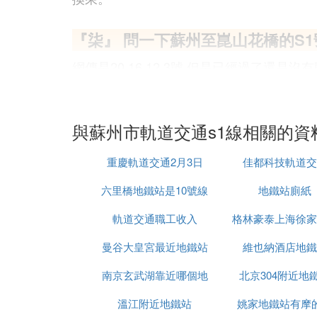
『柒』 問一下蘇州至崑山花橋的S
網傳是20.16 12.3號 但是已經過了還是
為加快我市轉型升級步伐，優化我市城市交
鐵第四勘察設計院開展了《蘇州市域軌道交
行性分析、客流預測分析、初步線站位研究
與蘇州市軌道交通s1線相關的資
根據規劃成果，蘇州市域軌道交通S1線自
東，至東部新城後向南經滬寧
高鐵
花橋站至
重慶軌道交通2月3日
佳都科技軌道交
採用地下方式敷設，共設站26座車站，平均
北，京滬高速鐵路以西區域；停車場位於花
六里橋地鐵站是10號線
地鐵站廁紙
目前該項規劃工作已編制完成，並作為蘇州
軌道交通職工收入
格林豪泰上海徐家
通S1線的工可設計、初步設計和施工圖設
此外，目前蘇州市域軌道交通S1線工程已
曼谷大皇宮最近地鐵站
育館地鐵站貝殼
維也納酒店地鐵
生項目高度重視，專門成立了市軌道交通辦
南京玄武湖靠近哪個地
北京304附近地
建設辦公室，電話：50360521。
溫江附近地鐵站
鐵站
姚家地鐵站有摩
『捌』 蘇州軌道交通S1線的規劃建