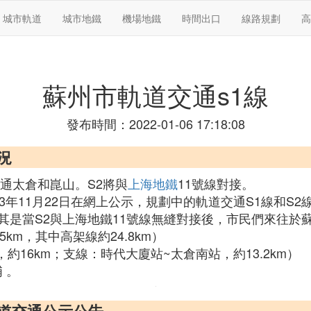
城市軌道
城市地鐵
機場地鐵
時間出口
線路規劃
高
蘇州市軌道交通s1線
發布時間：2022-01-06 17:18:08
況
通太倉和崑山。S2將與
上海地鐵
11號線對接。
》2013年11月22日在網上公示，規劃中的軌道交通S1線
其是當S2與上海地鐵11號線無縫對接後，市民們來往於
km，其中高架線約24.8km）
約16km；支線：時代大廈站~太倉南站，約13.2km）
 。