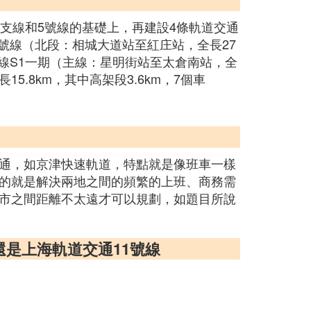
及支線和5號線的基礎上，再建設4條軌道交通
、7號線（北段：相城大道站至紅庄站，全長27
市域線S1一期（主線：星明街站至太倉南站，全
15.8km，其中高架段3.6km，7個車
通，如京津快速軌道，特點就是像班車一樣
的就是解決兩地之間的頻繁的上班、商務需
市之間距離不太遠才可以規劃，如題目所說
還是上海軌道交通11號線