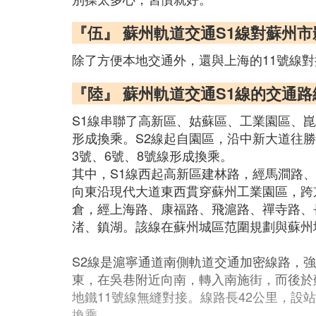
『伍』 蘇州軌道交通S1線對蘇州市
除了方便本地交通外，還與上海的11號線
『陸』 蘇州軌道交通S1線的交通路
S1線串聯了高新區、姑蘇區、工業園區、崑山
形成換乘。S2線起自園區，沿中新大道往勝
3號、6號、8號線形成換乘。
其中，S1線西起高新區建林路，經馬澗路
向東沿現代大道東西貫穿蘇州工業園區，跨
倉，經上海路、康福路、飛滬路、禪寺路、長
渚、鎮湖。該線在蘇州城區范圍規劃與蘇州城
S2線是滬寧通道南側軌道交通加密線路，
東，在吳巷附近向南，轉入南施街，而後於
地鐵11號線無縫對接。線路長42公里，設站
換乘。