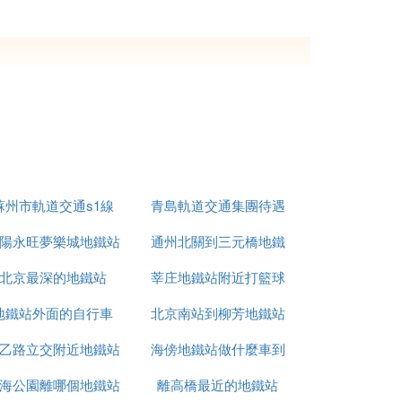
供依據，我局聯合蘇州市規劃局共同委託中
容包括項目設計原則及技術標准、必要性和可
址及方案、工籌及投資估算等。
至崑山，在崑山境內大致走向為沿前進路向
道交通S1線在崑山境內長度約36公里，均
蘇州市軌道交通s1線
青島軌道交通集團待遇
其中車輛段位於高新區婁江以南，京滬
鐵路
以
西區域。
陽永旺夢樂城地鐵站
通州北關到三元橋地鐵
怎麼樣
市及崑山市相關部門將開展蘇州市域軌道交
北京最深的地鐵站
莘庄地鐵站附近打籃球
站
改委和國家發改委審批，市委市政府對這一民
地鐵站外面的自行車
北京南站到柳芳地鐵站
的地方
批進度，具體進展情況可咨詢崑山軌道交通
乙路立交附近地鐵站
海傍地鐵站做什麼車到
海公園離哪個地鐵站
離高橋最近的地鐵站
亞運小學