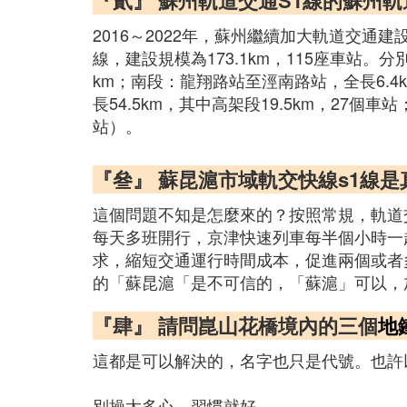
『貳』 蘇州軌道交通S1線的蘇州
2016～2022年，蘇州繼續加大軌道交
線，建設規模為173.1km，115座車站
km；南段：龍翔路站至涇南路站，全長6.4
長54.5km，其中高架段19.5km，27個
站）。
『叄』 蘇昆滬市域軌交快線s1線
這個問題不知是怎麼來的？按照常規，軌道
每天多班開行，京津快速列車每半個小時一
求，縮短交通運行時間成本，促進兩個或者
的「蘇昆滬「是不可信的，「蘇滬」可以，
『肆』 請問崑山花橋境內的三個
地
這都是可以解決的，名字也只是代號。也許
別操太多心，習慣就好。