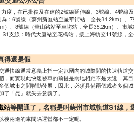
軌道交通公示公告
通建設力度，在已批復及在建的2號線延伸線、3號線、4號線
。分別為：6號線（蘇州新區站至星華街站，全長34.2km）
km）、8號線（華山路站至車坊站，全長35.2km）、
車站；S1支線：時代大廈站至花橋站，接上海軌交11號線，全長
是真得還是假
交通快線通常意義上指一定范圍內的城際間的快速軌道交
趟，而實現此快速發車的前提是兩地相距不是太遠，其目
多個城市之間聯動發展，因此，必須具備兩個或者多個城
加了「昆」就失去意義了。
鐵站
等開通了，名稱是叫蘇州市域軌道S1線，
以後兩邊的車間隔運營都不一定呢。