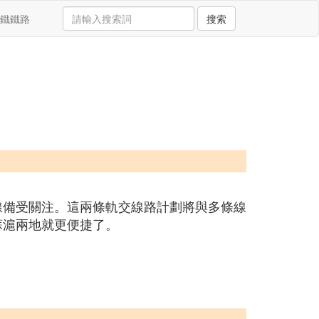
鐵鐵路
搜索
和S2線備受關注。這兩條軌交線路計劃將與多條線
蘇滬兩地就更便捷了。