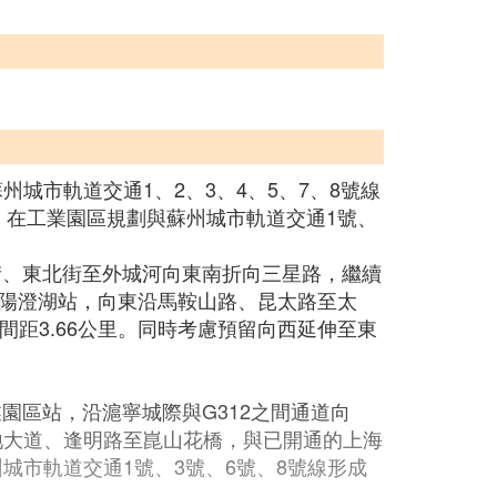
州城市軌道交通1、2、3、4、5、7、8號線
，在工業園區規劃與蘇州城市軌道交通1號、
街、東北街至外城河向東南折向三星路，繼續
陽澄湖站，向東沿馬鞍山路、昆太路至太
間距3.66公里。同時考慮預留向西延伸至東
園區站，沿滬寧城際與G312之間通道向
地大道、逢明路至崑山花橋，與已開通的上海
州城市軌道交通1號、3號、6號、8號線形成