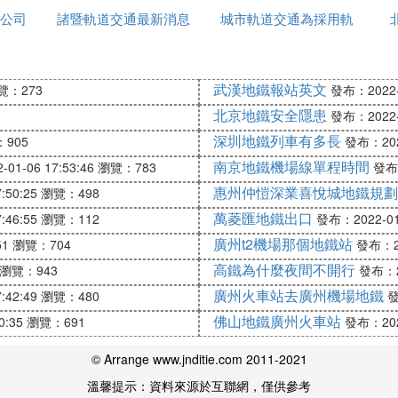
公司
諸暨軌道交通最新消息
城市軌道交通為採用軌
，有兩條線：一條北線（主線）；一條南線（支線）。北
都是以前的規劃。
道結構
1線，彷彿已經不分南北線了，只有一條去往太倉的線。去
武漢地鐵報站英文
覽：273
發布：2022-0
北京地鐵安全隱患
發布：2022-0
有畫上與崑山軌交1號線並線的那部分）；
深圳地鐵列車有多長
905
發布：2022
人誤稱它為S2，S這個字母不能隨便用，它指市域），圖
南京地鐵機場線單程時間
01-06 17:53:46
瀏覽：783
發布：
惠州仲愷深業喜悅城地鐵規劃
:50:25
瀏覽：498
13年11月21日確定出爐的只有沿前進路橫向一段的6個站
萬菱匯地鐵出口
:46:55
瀏覽：112
發布：2022-01-
官方文件，蘇州方面並沒有明確資料。
廣州t2機場那個地鐵站
51
瀏覽：704
發布：20
新城到浦東三林，支線在西北段上連接上海國際賽車場和安
高鐵為什麼夜間不開行
北站距離太倉陸渡鎮僅6.5公里，支線安亭站更是和崑山
瀏覽：943
發布：20
實現連通。而《蘇州市綜合交通規劃(2007-2020)
廣州火車站去廣州機場地鐵
:42:49
瀏覽：480
發
2B線，都和上海城市軌道相對接。其中S1線將從滬寧城
佛山地鐵廣州火車站
0:35
瀏覽：691
發布：2022
，支線經花橋與上海市域軌道地鐵11號線安亭支線對接；
© Arrange www.jnditie.com 2011-2021
軌道交通，全面一體化。隨著長三角地區城市軌道交通逐
溫馨提示：資料來源於互聯網，僅供參考