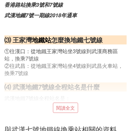
香港路站換乘3號和7號線
武漢地鐵7號一期線2018年通車
⑶ 王家灣
地鐵站
怎麼換地鐵七號線
①往漢口：從地鐵王家灣站坐3號線到武漢商務區
站，換乘7號線
②往武昌：從地鐵王家灣站坐4號線到武昌火車站，
換乘7號線
⑷ 武漢地鐵7號線全程站名是什麼
武漢地鐵7號線全程站名是：
園博園北站、園博園站、常碼頭站、武漢商務區站、
閱讀全文
王家墩東站、取水樓站、香港路站、三陽路站、徐家
棚站、湖北大學站、新河街站、螃蟹岬站、小東門
與武漢七號地鐵線換乘站相關的資料
站；