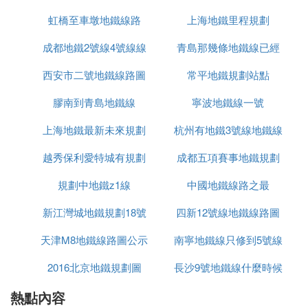
虹橋至車墩地鐵線路
上海地鐵里程規劃
站點
武漢地鐵7號線和11號線沒有換乘車站的.
成都地鐵2號線4號線線
青島那幾條地鐵線已經
⑹ 7號線地鐵轉幾號線可以到十里鋪武漢地
西安市二號地鐵線路圖
路圖最新
常平地鐵規劃站點
通車
鐵
膠南到青島地鐵線
寧波地鐵線一號
乘坐武漢地鐵7號線，到武漢商務區站下車，換乘地
鐵3號線，到王家灣站下車，換乘地鐵4號線，到十里
上海地鐵最新未來規劃
杭州有地鐵3號線地鐵線
鋪站下車。
越秀保利愛特城有規劃
圖
成都五項賽事地鐵規劃
路
⑺ 武漢地鐵7號線換乘站點有哪些
規劃中地鐵z1線
地鐵線嗎
中國地鐵線路之最
圖
武漢軌道交通7號線一期站點起於東方馬城，經王家
新江灣城地鐵規劃18號
四新12號線地鐵線路圖
墩，沿建設大道、澳門路，從三陽路過長江，然後折
向武昌火車站，沿恆安路、李紙路至終點野芷湖。
天津M8地鐵線路圖公示
線
南寧地鐵線只修到5號線
設停車場、車輛段各1處。7號線一期線路全長30.85k
2016北京地鐵規劃圖
長沙9號地鐵線什麼時候
m，全為地下線，共設車站19座。穿越了武漢市東西
熱點內容
開通
湖區、江漢區、硚口區、江岸區、武昌區、洪山區等