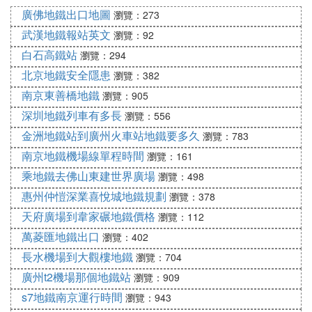
6個城區。計劃2014年開工建設，2017年建成通車。
廣佛地鐵出口地圖
瀏覽：273
武漢軌道交通7號線一期穿越漢口中心區、武昌中心
武漢地鐵報站英文
瀏覽：92
區，經過金銀湖新城組團、漢口和武昌濱江活動區及
白石高鐵站
瀏覽：294
南湖組團，是貫穿長江兩岸經濟帶的一條重要發展
北京地鐵安全隱患
瀏覽：382
軸，也是銜接漢口武昌的一條重要客運交通走廊以及
南京東善橋地鐵
瀏覽：905
主城過江通道，預計開通初期客流量將達63.8萬人次/
日。
深圳地鐵列車有多長
瀏覽：556
金洲地鐵站到廣州火車站地鐵要多久
瀏覽：783
⑻ 武漢地鐵7號線站點有哪些
南京地鐵機場線單程時間
瀏覽：161
武漢軌道交通7號線一期站點起於東方馬城，經王家
乘地鐵去佛山東建世界廣場
瀏覽：498
墩，沿建設大道、澳門版路，從三陽路權過長江，然
惠州仲愷深業喜悅城地鐵規劃
瀏覽：378
後折向武昌火車站，沿恆安路、李紙路至終點野芷
天府廣場到韋家碾地鐵價格
瀏覽：112
湖。
萬菱匯地鐵出口
瀏覽：402
長水機場到大觀樓地鐵
瀏覽：704
設停車場、車輛段各1處。7號線一期線路全長30.85k
廣州t2機場那個地鐵站
瀏覽：909
m，全為地下線，共設車站19座。穿越了武漢市東西
湖區、江漢區、硚口區、江岸區、武昌區、洪山區等
s7地鐵南京運行時間
瀏覽：943