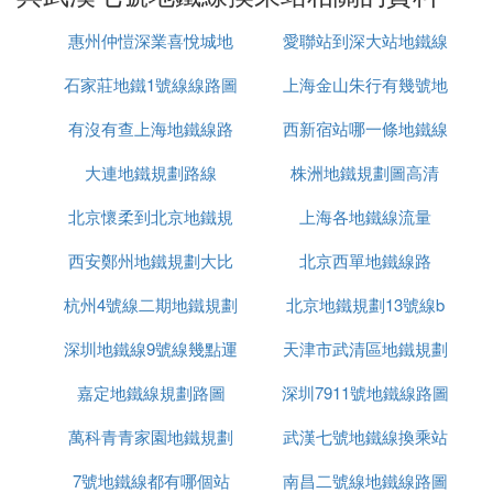
武昌火車站站、瑞安街站、建安街站、湖工大站、板
惠州仲愷深業喜悅城地
愛聯站到深大站地鐵線
橋站、野芷湖站、新路村站、大花嶺站、江夏客廳
石家莊地鐵1號線線路圖
鐵規劃
上海金山朱行有幾號地
路圖
站、譚鑫培公園站、北華街站、紙坊大街站、青龍山
地鐵小鎮站。
有沒有查上海地鐵線路
西新宿站哪一條地鐵線
鐵線
(4)武漢七號
地鐵線
換乘站擴展閱讀：
大連地鐵規劃路線
擁堵
株洲地鐵規劃圖高清
武漢地鐵7號線一期工程起於金南一路和金山大道交
北京懷柔到北京地鐵規
上海各地鐵線流量
會路口南側的園博園北站，沿金南一路、張公子堤、
淮海路、建設大道、澳門路、三陽路、秦園路、友誼
西安鄭州地鐵規劃大比
劃
北京西單地鐵線路
大道、中山路、恆安路、南李路走行，止於野芷湖
杭州4號線二期地鐵規劃
拼
北京地鐵規劃13號線b
站，全長30.9千米。
深圳地鐵線9號線幾點運
天津市武清區地鐵規劃
武漢地鐵7號線南延線由野芷湖站出發繼續向南延
伸，沿文化大道、紙坊大街自北向南、向東走行，先
嘉定地鐵線規劃路圖
行
深圳7911號地鐵線路圖
後途經洪山區、江夏大橋新區和紙坊老城區，止於青
龍山地鐵小鎮，全長16.9千米。
萬科青青家園地鐵規劃
武漢七號地鐵線換乘站
7號地鐵線都有哪個站
南昌二號線地鐵線路圖
⑸ 武漢地鐵7號線和11號線在哪一站換乘