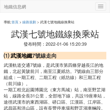
地鐵信息網
切
換
導
航
導航:
首頁
>
線路規劃
> 武漢七號地鐵線換乘站
武漢七號地鐵線換乘站
發布時間：2022-01-06 15:20:39
⑴
武漢地鐵
7號線走向
武漢軌道交通7號線，是武漢市第四條穿越長江的地
鐵，北起黃陂前川，南至江夏紙坊。7號線由三部分
組成：一期工程、二期工程（紙坊線）和三期工程
（前川線）。
一期工程北起園博園北（東方馬城）站，南至野芷湖
站，線路全長31公里，全部地下線，共設19座車站，
途徑武漢市的東西湖區、硚口區、江漢區、江岸區、
武昌區和洪山區，設有長豐停車場和野芷湖車輛段。