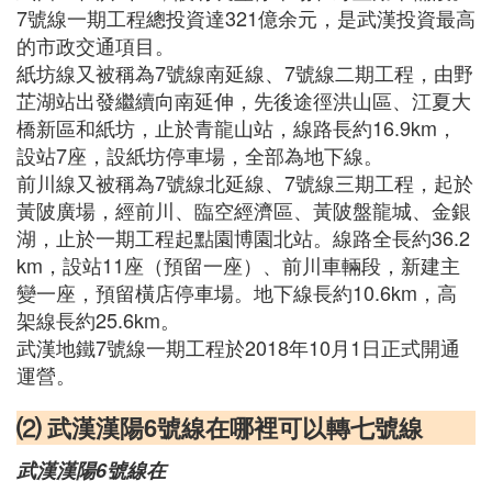
7號線一期工程總投資達321億余元，是武漢投資最高
的市政交通項目。
紙坊線又被稱為7號線南延線、7號線二期工程，由野
芷湖站出發繼續向南延伸，先後途徑洪山區、江夏大
橋新區和紙坊，止於青龍山站，線路長約16.9km，
設站7座，設紙坊停車場，全部為地下線。
前川線又被稱為7號線北延線、7號線三期工程，起於
黃陂廣場，經前川、臨空經濟區、黃陂盤龍城、金銀
湖，止於一期工程起點園博園北站。線路全長約36.2
km，設站11座（預留一座）、前川車輛段，新建主
變一座，預留橫店停車場。地下線長約10.6km，高
架線長約25.6km。
武漢地鐵7號線一期工程於2018年10月1日正式開通
運營。
⑵ 武漢漢陽6號線在哪裡可以轉七號線
武漢漢陽6號線在