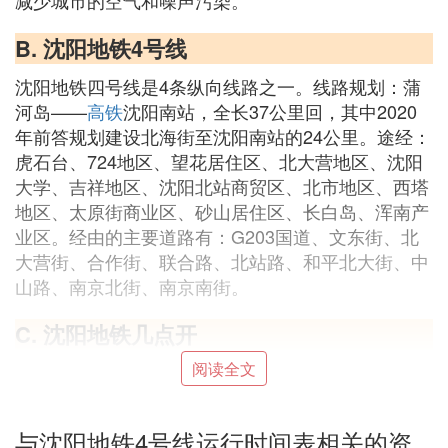
减少城市的空气和噪声污染。
B. 沈阳地铁4号线
沈阳地铁四号线是4条纵向线路之一。线路规划：蒲
河岛——
高铁
沈阳南站，全长37公里回，其中2020
年前答规划建设北海街至沈阳南站的24公里。途经：
虎石台、724地区、望花居住区、北大营地区、沈阳
大学、吉祥地区、沈阳北站商贸区、北市地区、西塔
地区、太原街商业区、砂山居住区、长白岛、浑南产
业区。经由的主要道路有：G203国道、文东街、北
大营街、合作街、联合路、北站路、和平北大街、中
山路、南京北街、南京南街。
C. 沈阳地铁几点开
阅读全文
沈阳地铁1号线 首尾班车经过各车站时间 （十三号街
05:30-22:00 | 黎明广场 06:00-22:00）
与沈阳地铁4号线运行时间表相关的资
D. 沈阳地铁运营到几点