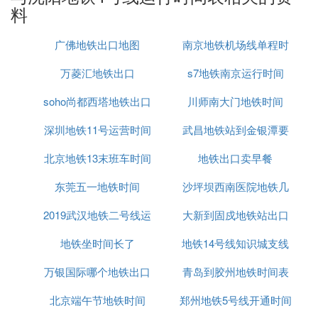
料
1、沈阳地铁1号线
广佛地铁出口地图
南京地铁机场线单程时
首末班车时间：
十三号街05:34-22:00
万菱汇地铁出口
s7地铁南京运行时间
间
黎明广场06:00-22:00
soho尚都西塔地铁出口
川师南大门地铁时间
2、沈阳地铁2号线北延线
深圳地铁11号运营时间
武昌地铁站到金银潭要
首末班车时间：00：00-00：00
北京地铁13末班车时间
表
地铁出口卖早餐
多长时间
3、沈阳地铁2号线
东莞五一地铁时间
2015
沙坪坝西南医院地铁几
首末班车时间：
2019武汉地铁二号线运
大新到固戍地铁站出口
号出口
三台子06:00-22:00
地铁坐时间长了
营时间
地铁14号线知识城支线
全运路05:20-22:00
万银国际哪个地铁出口
青岛到胶州地铁时间表
时间表
(4)沈阳地铁4号线运行时间表扩展阅读
北京端午节地铁时间
郑州地铁5号线开通时间
沈阳地铁（Shenyang Metro）是指服务于中国辽宁