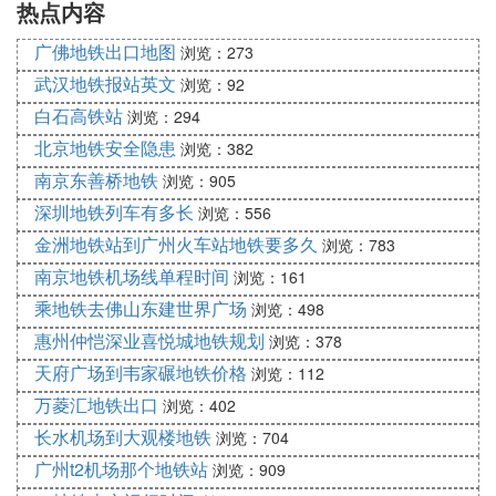
热点内容
科医院
号街最后到达时间：22:56
地铁二号线：航空航天大学站最后到达时间：22:5
广佛地铁出口地图
浏览：273
4，全运路最后到达时间：22:54
武汉地铁报站英文
浏览：92
白石高铁站
浏览：294
北京地铁安全隐患
浏览：382
2、从黎明广场那边发过来的车还是从黎明广场发车
南京东善桥地铁
浏览：905
吗？
深圳地铁列车有多长
浏览：556
从黎明广场那边发过来的车到达十三号街的时间最
金洲地铁站到广州火车站地铁要多久
浏览：783
晚，是22:56；从黎明广场发车的最晚时间是22:00
南京地铁机场线单程时间
浏览：161
3、最后一班车开往十三号街那边从中街上车得几
乘地铁去佛山东建世界广场
浏览：498
点？
惠州仲恺深业喜悦城地铁规划
浏览：378
最后一班车开往十三号街（地铁一号线）那边从中街
天府广场到韦家碾地铁价格
浏览：112
上车末班车时间，是22:08
万菱汇地铁出口
浏览：402
长水机场到大观楼地铁
浏览：704
4、沈阳地铁运营线路
广州t2机场那个地铁站
浏览：909