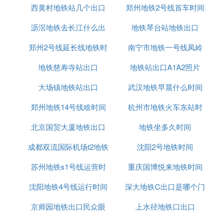
省沈阳市的城市轨道交通，其第一条地铁线路于2010
西黄村地铁站几个出口
郑州地铁2号线首车时间
查询
年9月27日开通试运营。
沥滘地铁去长江什么出
地铁琴台站地铁出口
据2017年10月官网信息显示，沈阳地铁运营线路共
有2条，分别为：1号线、2号线，均为地铁系统，里
郑州2号线延长线地铁时
口
南宁市地铁一号线凤岭
程长度59.68千米，共设车站48座。
地铁慈寿寺站出口
间表
地铁站出口A1A2照片
站出口
据2017年10月官网信息显示，沈阳地铁在建线路共
大场镇地铁站出口
武汉地铁早晨什么时间
有3条，分别为4号线、9号线、10号线，在建里程90
余公里、车站80余座。
郑州地铁14号线啥时间
杭州市地铁火车东站时
营业
2016年，沈阳地铁运营里程达到595.9万列公里，客
北京国贸大厦地铁出口
开通
地铁坐多久时间
间表
运量29917.9万乘次。 2015年，沈阳地铁1、2号线运
营里程达到553.4万列公里，客运量27772万乘次，
成都双流国际机场t2地铁
沈阳2号地铁时间
日均客流量76.09万乘次。
苏州地铁s1号线运营时
对应的出口
重庆国博悦来地铁时间
E. 沈阳地铁运营时间
沈阳地铁4号线运行时间
间
深大地铁C出口是哪个门
1、沈阳地铁一号、二号线晚上运营至几点？
京师园地铁出口民众眼
表
上水径地铁口出口
地铁一号线：黎明广场最后到达时间：22:55，十三