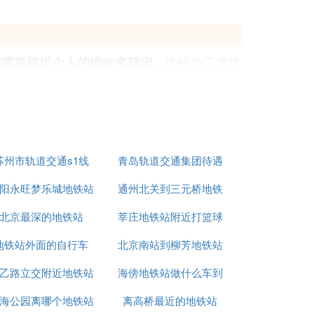
地铁的工资待
额需要根据个人的绩效来确定。
达电子厂的普工工作时间较有保障。
其实刚开始进去工资相对于其他企业算是较
，但总体上仍高于一般企业包括机关事业单
苏州市轨道交通s1线
青岛轨道交通集团待遇
阳永旺梦乐城地铁站
通州北关到三元桥地铁
怎么样
北京最深的地铁站
莘庄地铁站附近打篮球
站
地铁站外面的自行车
北京南站到柳芳地铁站
的地方
业健康规范标准。
乙路立交附近地铁站
海傍地铁站做什么车到
海公园离哪个地铁站
离高桥最近的地铁站
亚运小学