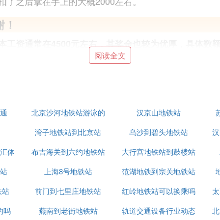
了之后拿在手上的大概2000左右。
谢！
本工资通常在4500元左右，其奖金也较为优厚，具体数
招聘通常是通一些专门的招聘机构进行招聘。另外重庆广
阅读全文
资就会越来越高，只是说刚开始进去可能工资会低一点。
等相关单位的限薪要求，地铁各项待遇相较以前有所下降
通
北京沙河地铁站游泳的
汉京山地铁站
高层水平。
湾子地铁站到北京站
地儿
乌沙到碧头地铁站
汉
汇体
布吉海关到六约地铁站
大行宫地铁站到鼓楼站
酒店
站
上海8号地铁站
范湖地铁到宗关地铁站
能够适应铁路沿线偏远地区、野外作业及长期夜班工作。
体健康，符合国家公务员录用健康体检标准和招聘岗位职
铁站
前门到七里庄地铁站
红岭地铁站可以换乘吗
太
用人单位不合理地调岗和变更工作地点。
的吗
燕南到老街地铁站
轨道交通设备行业动态
北