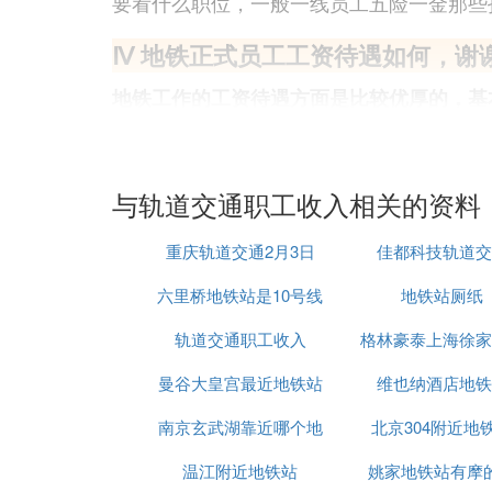
要看什么职位，一般一线员工五险一金那些扣
Ⅳ 地铁正式员工工资待遇如何，谢
地铁工作的工资待遇方面是比较优厚的，基
遇在行业内的口碑较为良好，较为正规。其
在地铁的普通工作人员转正后工作的越久工
高的了。
与轨道交通职工收入相关的资料
随着各项规范制度的出台，加上国家对国企
重庆轨道交通2月3日
佳都科技轨道交
位，按档次划分，应该处于当地工资待遇的
六里桥地铁站是10号线
地铁站厕纸
(5)轨道交通职工收入扩展阅读：
轨道交通职工收入
格林豪泰上海徐家
在地铁上班的注意事项：
曼谷大皇宫最近地铁站
育馆地铁站贝壳
维也纳酒店地铁
1、服从用人单位对工作地和岗位的安排，
2、具有良好的心理素质无，色盲色弱，身
南京玄武湖靠近哪个地
北京304附近地
3、了解工作内容和工作地点，以防止日后
温江附近地铁站
铁站
姚家地铁站有摩