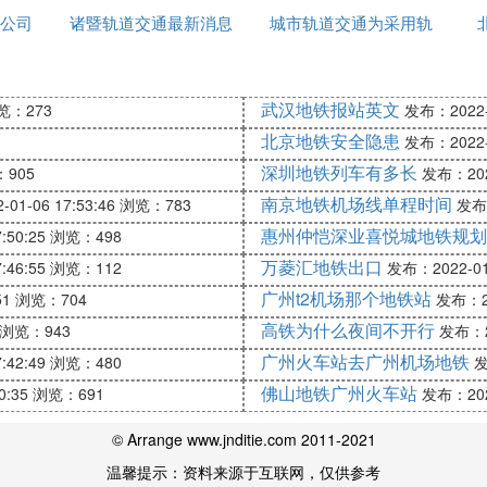
待遇能上七八千吗
公司
诸暨轨道交通最新消息
城市轨道交通为采用轨
好，工作轻松，不久你会出任ceo，引取白富美，走上人生
道结构
武汉地铁报站英文
览：273
发布：2022-0
以挣多少工资
北京地铁安全隐患
发布：2022-0
地铁、高铁、游轮上从事工作专
深圳地铁列车有多长
905
发布：2022
南京地铁机场线单程时间
01-06 17:53:46
浏览：783
发布：
员工资在5到8千左右
惠州仲恺深业喜悦城地铁规划
:50:25
浏览：498
务员等拿的是美金工资一般在1000到2500美金左右核人民
万菱汇地铁出口
:46:55
浏览：112
发布：2022-01-
怎么样
广州t2机场那个地铁站
51
浏览：704
发布：20
高铁为什么夜间不开行
了上海其他这个行业就业都不错，上海的话你第一年工资好
浏览：943
发布：20
广州火车站去广州机场地铁
:42:49
浏览：480
发
佛山地铁广州火车站
0:35
浏览：691
发布：2022
© Arrange www.jnditie.com 2011-2021
温馨提示：资料来源于互联网，仅供参考