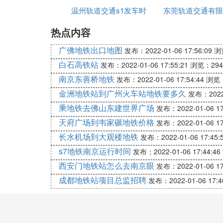
Ⅵ 重庆轨道交通集团在编员工工资
温州轨道交通s1发车时
东莞轨道交通有限
不错一个月4000到5000。工资高，福利
热点内容
间
副胡文伟
广佛地铁出口地图
发布：2022-01-06 17:56:09
浏
Ⅶ 城市轨道交通运营管理就业后可
白石高铁站
发布：2022-01-06 17:55:21
浏览：294
城市轨道交通专业未来的就业去向，可以在
南京东善桥地铁
发布：2022-01-06 17:54:44
浏览：
地铁：安检员、售票员工资在属4千左右
金洲地铁站到广州火车站地铁要多久
发布：2022-
高铁：乘务、乘服、餐吧员、安检员、售票
乘地铁去佛山东建世界广场
发布：2022-01-06 17
游轮：服务员、荷官、免税店、客房员、酒吧服
天府广场到韦家碾地铁价格
发布：2022-01-06 17
Ⅷ 城市轨道交通运营管理人员收入
长水机场到大观楼地铁
发布：2022-01-06 17:45:
s7地铁南京运行时间
看你在哪个城市是什么岗位了，据说现在除
发布：2022-01-06 17:44:46
西安门地铁站怎么去南京眼
发布：2022-01-06 17
Ⅸ 苏州轨道交通职工工资如何
成都地铁站项目总监招聘
发布：2022-01-06 17:4
和南京无锡相比没有竞争力。