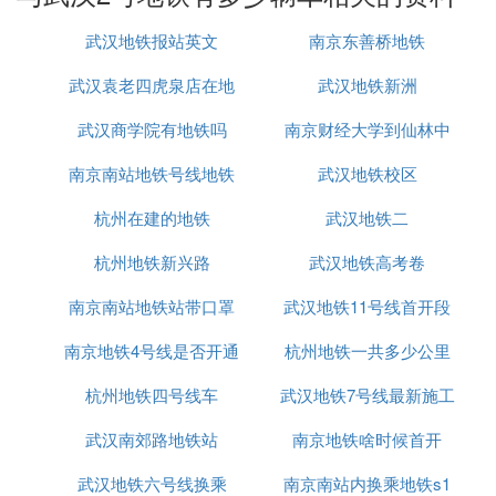
❹ 武汉地铁2号线途经哪些站点
武汉地铁报站英文
南京东善桥地铁
途经：天河机场站-航空总部站-宋家岗站-巨龙大道
站-盘龙城站回-宏图大道站答-常青城站-金银潭站-常
武汉袁老四虎泉店在地
武汉地铁新洲
青花园站-长港路站-汉口火车站-范湖站-王家墩东站-
青年路站-中山公园站-循礼门站-江汉路站-积玉桥站-
武汉商学院有地铁吗
铁站哪里
南京财经大学到仙林中
螃蟹岬站-小龟山站-洪山广场站-中南路站-宝通寺站-
南京南站地铁号线地铁
武汉地铁校区
心地铁站
街道口站-广埠屯站-虎泉站-杨家湾站-光谷广场站
杭州在建的地铁
武汉地铁二
拓展资料：
杭州地铁新兴路
武汉地铁高考卷
武汉轨道交通2号线，位于湖北省武汉市，工程北起
天河机场，南达光谷广场，是武汉市首条地下
地铁线
南京南站地铁站带口罩
武汉地铁11号线首开段
路，也是继1号线后武汉市第二条通车的地铁线路。
南京地铁4号线是否开通
杭州地铁一共多少公里
为什么
2号线由一期工程、二期工程（北延线又称机场
线）、三期工程（南延线）三个部分组成。一期工程
杭州地铁四号线车
武汉地铁7号线最新施工
连接汉口和武昌，穿过武汉市东西湖区、江汉区、武
武汉南郊路地铁站
南京地铁啥时候首开
进展
昌区、洪山区、东湖高新技术开发区5个城区，全长2
7.7公里。
武汉地铁六号线换乘
南京南站内换乘地铁s1