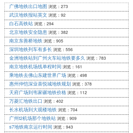
广佛地铁出口地图
乘武汉轨道交通4号线）、中南路站（换乘武汉轨道
浏览：273
交通4号线）、宝通寺站、街道口站（换乘武汉轨道
武汉地铁报站英文
浏览：92
交通8号线）、广埠屯站、虎泉站（换乘武汉轨道交
白石高铁站
浏览：294
通11号线）、杨家湾站、光谷广场站（换乘武汉轨道
北京地铁安全隐患
浏览：382
交通9号线、武汉轨道交通11号线）。
南京东善桥地铁
浏览：905
深圳地铁列车有多长
❻ 武汉地铁2号线全程有多少站
浏览：556
金洲地铁站到广州火车站地铁要多久
浏览：783
武汉地铁2号线，全程有21站，全程共为约27.4公
南京地铁机场线单程时间
浏览：161
里。从金银潭乘坐轨道交通2号线, 经过20站, 到达光
乘地铁去佛山东建世界广场
浏览：498
谷广场站。
惠州仲恺深业喜悦城地铁规划
浏览：378
❼ 关于武汉二号地铁
天府广场到韦家碾地铁价格
浏览：112
万菱汇地铁出口
浏览：402
轨道交通近期建设任务
根据城市对快速轨道交通的阶段性需求和城市经济条
长水机场到大观楼地铁
浏览：704
件，用10年左右的时间，基本建成武汉市城市快速轨
广州t2机场那个地铁站
浏览：909
道交通骨干线路，沟通长江两岸，适应主要客流走廊
s7地铁南京运行时间
浏览：943
的交通需求，联系重要对外交通枢纽，引导城市有序