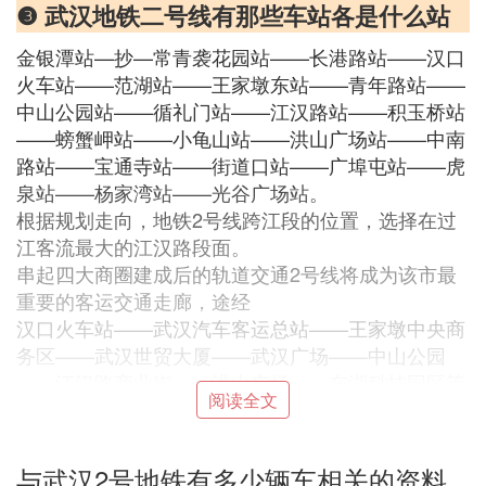
❸ 武汉地铁二号线有那些车站各是什么站
金银潭站—抄—常青袭花园站——长港路站——汉口
火车站——范湖站——王家墩东站——青年路站——
中山公园站——循礼门站——江汉路站——积玉桥站
——螃蟹岬站——小龟山站——洪山广场站——中南
路站——宝通寺站——街道口站——广埠屯站——虎
泉站——杨家湾站——光谷广场站。
根据规划走向，地铁2号线跨江段的位置，选择在过
江客流最大的江汉路段面。
串起四大商圈建成后的轨道交通2号线将成为该市最
重要的客运交通走廊，途经
汉口火车站——武汉汽车客运总站——王家墩中央商
务区——武汉世贸大厦——武汉广场——中山公园
——江汉路商业街——洪山广场——东湖科技园区等
阅读全文
主要客流集散点，并串起解放
大道商圈、中南商圈、街道口商圈、鲁巷商圈。
与武汉2号地铁有多少辆车相关的资料