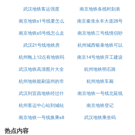
网络-武汉地铁2号线
参考链接：
武汉地铁客运强度
南京地铁各线时刻表
❺ 武汉地铁2号线全程有多少站
南京地铁s1号线要怎么
南京秦淮永丰大道28号
武汉地铁2号线全程有21站
南京地铁s5号线怎么走
买票
南京地铁三号线情侣吵
地铁站在哪里
公交线路：轨道交通2号线，全程约27.4公里
武汉21号线地铁房
杭州城西银泰地铁可以
架视频
1、从金银潭乘坐轨道交通2号线,经过20站, 到达光谷
杭州晚上12点有地铁吗
南京14号地铁开工建设
到
广场站
武汉地铁高清图片大全
杭州地铁明石路
站点设置：
金银潭站、常青花园站（换乘武汉轨道交通6号
杭州地铁能刷温州的市
图片大全图片
杭州地铁车厢
线）、长港路站、汉口火车站（换乘武汉轨道交通1
武汉到宜昌地铁经过什
民卡吗
南京地铁一号线北延线
0、12号线）、范湖站（换乘武汉轨道交通3号线）、
王家墩东站（换乘武汉轨道交通7号线）、青年路
杭州客运中心站到城站
么地方
什么时候通车
南京地铁登记
站、中山公园站、循礼门站（换乘武汉轨道交通1号
南京地铁一号线换乘s8
地铁
武汉地铁乘坐码
线）、江汉路站（换乘武汉轨道交通6号线）、积玉
桥站（换乘武汉轨道交通5号线）、螃蟹岬站（换乘
热点内容
武汉轨道交通7号线）、小龟山站、洪山广场站（换